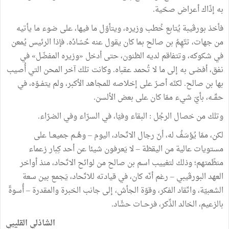
به إذّاك أعراض صحّية.
فأخذ بورڨيبة يُتابع خُطب وزيره، ويتأوّل ما فيها، على ضوء ما يأتيه
من جهات، تتّهِمُ بن صالح بما كان يقول عنه حٌسّادُه. فإذا الرئيس يُمعن
في شكوكه، وتتفاقم لديه الظنون، حتى أدخل «وزيره المفضّل» في
نفق، أفضى به إلى ما لا تُحمد عقباه. وكانت تلك آخر المحن التي أُصيب
بها بن صالح. لكنّه أصرّ على إخلاصه للمجاهد الأكبر، ولم يتفــوّه، في
حقّــه، بأيّ شيء ممّا كان على بعض الألسن.
وتلك من خصال الرجُل : البقاء وفيّا، في السرّاء وفي الضرّاء.
لكن، ممّا يُؤسَفُ له، أنّ رجال الاتّحاد، اليوم – وهُــم جميعــا على
مستويات عالية من اليقظة – لا يَعرفون شيئا عن أحد كِبار زعماء
منظّمتهم؛ وذلك لتغييب اسم بن صالح من لوائح الاتّحاد، منذ أواخر
العهد البورڨيبي – رغم أنّه كان، في قيادته للاتّحاد، يَجمع بين سعة
الشعبيّة، واتّقاد الفكر، وقوّة الجأش، إلى جانب الخبرة والمقدرة – أُسوةً
بالزعيم، الخالد الذِّكر، فرحــات حشّاد.
الشاذلي القليبي