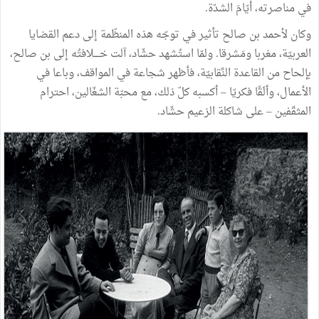
في مناصرته، أيّامَ الشدّة.
وكان لأحمد بن صالح تأثير في توجّه هذه المنظّمة إلى دعم القضايا
العربيّة، مغربا ومَشرقا. ولمّا استُشهد حشّاد، آلت خــــلافتُه إلى بن صالح،
بإلحاح من القاعدة النِّقابيّة، فأظهر شجاعة في المواقف، وباعا في
الأعمال، وألَقًا فكريّا – أكسبه كلّ ذلك، مع محبّة الشغّالين، احترام
المثقّفين – على شاكلة الزعيم حشّاد.