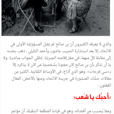
والذي لا يَعرفه الكثيرون أنّ بن صالح لم يَقبل المسؤوليّة الأولى في
الاتّحاد، إلاّ بعد استشارة الحبيب عاشور، وأحمد التليلي ، ذهَب بنفسه
إلى مقابلة كلّ منهما، في مقرّ إقامته الجبريّة، لِتلقّي الجواب مباشرة. ولا
بدّ أن نذكّر بأنّ بن صالح كان مفتونا بشخصيّة مَن كان لا يذكره إلاّ
بـ»سي فرحات». وهو الذي أذاع، في الأوساط النِّقابيّة، الكثير من
مقالات حشّاد، المنشورة في جريدة الاتّحاد، ومنها بالأخصّ، المقال
المُعَنْون:
«أُحِبّك يا شَعب»
وممّا يُحسب من أفضاله، وهو في قيادة المنظّمة الشغّيلة، أنّ مؤتمر