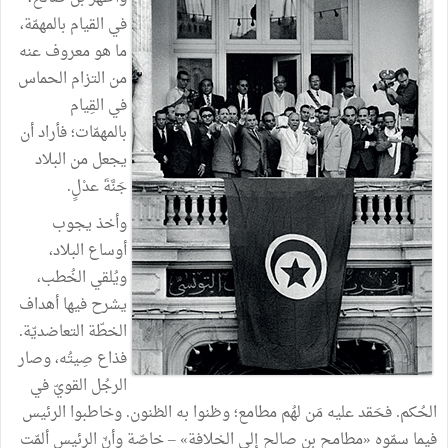
في القيام بالمهمّة،
ما هو معروف عنه
من التزام الحماس
في القِيام
بالمهمّات؛ فأراد أن
يجعل من البلاد
جَنَّةَ عدْلٍ.
وأخذ يجوب
أوساع البلاد،
ويُلقي الخُطب،
يشرح فيها أهداف
الخطّة التعاضديّة.
فذاع صِيتُه، وصار
الرجُل القويّ في
الحُكم. فحَقد عليه مَن لهُم مطامع؛ وظنوا به الظنون. وخاطبوا الرئيس
فيما سمّوه «مطامح بن صالح إلى الخلافة» – خاصّة وأنّ الرئيس ألمّت