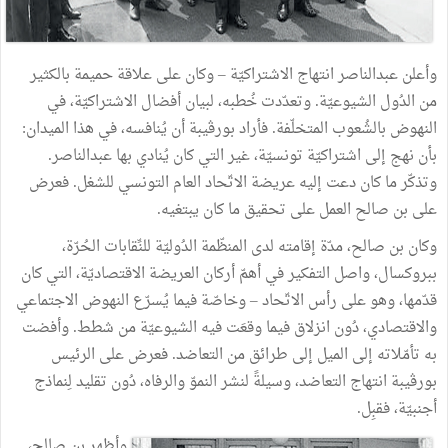
وأعلن عبدالناصر انتهاج الاشتراكيّة – وكان على علاقة حميمة بالكثير
من الدُول الشيوعيّة. وتعدّدت خُطبه، لبيان أفضال الاشتراكيّة، في
النهوض بالشُعوب المتخلّفة. فأراد بورڨيبة أن يُنافسه، في هذا الميدان:
بأن نهج إلى اشتراكيّة تونسيّة، غير التي كان يُنادي بها عبدالناصر.
وتذكّر ما كان دعت إليه عريضة الاتّحاد العام التونسي للشغل. فعرض
على بن صالح العمل على تحقيق ما كان يبتغيه.
وكان بن صالح، مدّة إقامته لدى المنظّمة الدُوليّة للنِّقابات الحُرّة،
ببروكسال، واصل التفكير في أهمّ أركان العريضة الاقتصاديّة، التي كان
قدّمها، وهو على رأس الاتّحاد – وخاصّة فيما يُسرّع النهوض الاجتماعي
والاقتصادي، دُون انزلاق فيما وقعَت فيه الشيوعيّة من شطط. وأفضت
به تأمّلاته إلى الميل إلى طرائق من التعاضد. فعرض على الرئيس
بورڨيبة انتهاج التعاضد، وسيلةً لنشر النموّ والرفاه، دُون تقليد لِنماذج
أجنبيّة، فقبِل.
وأظهر بن صالح،