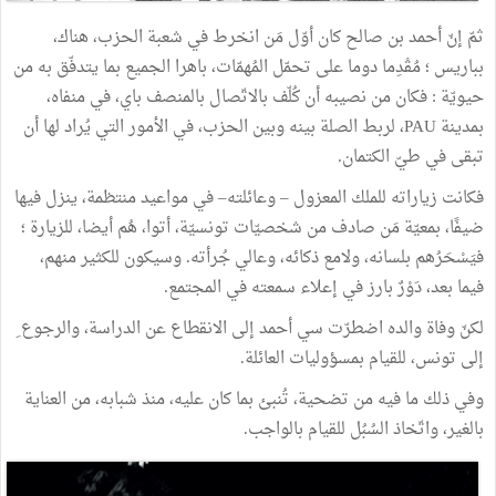
ثمّ إنّ أحمد بن صالح كان أوّل مَن انخرط في شعبة الحزب، هناك،
بباريس ؛ مُقْدِما دوما على تحمّل المُهمّات، باهرا الجميع بما يتدفّق به من
حيويّة : فكان من نصيبه أن كُلّف بالاتّصال بالمنصف باي، في منفاه،
بمدينة PAU، لربط الصلة بينه وبين الحزب، في الأمور التي يُراد لها أن
تبقى في طيّ الكتمان.
فكانت زياراته للملك المعزول – وعائلته– في مواعيد منتظمة، ينزل فيها
ضيفًا، بمعيّة مَن صادف من شخصيّات تونسيّة، أتوا، هُم أيضا، للزيارة ؛
فيَسْحَرُهم بلسانه، ولامع ذكائه، وعالي جُرأته. وسيكون للكثير منهم،
فيما بعد، دَوْرٌ بارز في إعلاء سمعته في المجتمع.
لكنّ وفاة والده اضطرّت سي أحمد إلى الانقطاع عن الدراسة، والرجوع ِ
إلى تونس، للقيام بمسؤوليات العائلة.
وفي ذلك ما فيه من تضحية، تُنبئ بما كان عليه، منذ شبابه، من العناية
بالغير، واتّخاذ السُبُل للقيام بالواجب.