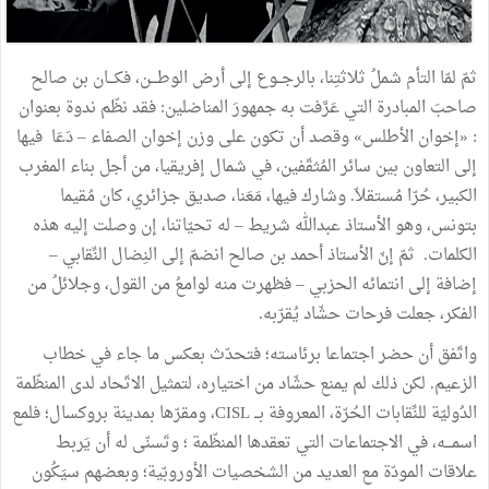
ثمّ لمّا التأم شملُ ثلاثتِنا، بالرجــوع إلى أرض الوطـــن، فكـــان بن صالح
صاحبَ المبادرة التي عَرَّفت به جمهورَ المناضلين: فقد نظّم ندوة بعنوان
: «إخوان الأطلس» وقصد أن تكون على وزن إخوان الصفاء – دَعَا فيها
إلى التعاون بين سائر المُثقّفين، في شمال إفريقيا، من أجل بناء المغرب
الكبير، حُرّا مُستقلاّ. وشارك فيها، مَعَنا، صديق جزائري، كان مُقيما
بتونس، وهو الأستاذ عبدالله شريط – له تحيّاتنا، إن وصلت إليه هذه
الكلمات. ثمّ إنّ الأستاذ أحمد بن صالح انضمّ إلى النِضال النِّقابي –
إضافة إلى انتمائه الحزبي – فظهرت منه لوامعُ من القول، وجلائلُ من
الفكر، جعلت فرحات حشّاد يُقرّبه.
واتّفق أن حضر اجتماعا برئاسته؛ فتحدّث بعكس ما جاء في خطاب
الزعيم. لكن ذلك لم يمنع حشّاد من اختياره، لتمثيل الاتّحاد لدى المنظّمة
الدُوليّة للنِّقابات الحُرّة، المعروفة بــ CISL، ومقرّها بمدينة بروكسال؛ فلمع
اسمـــه، في الاجتماعات التي تعقدها المنظّمة ؛ وتَسنّى له أن يَربط
علاقات المودّة مع العديد من الشخصيات الأوروبّية؛ وبعضهم سيَكُون