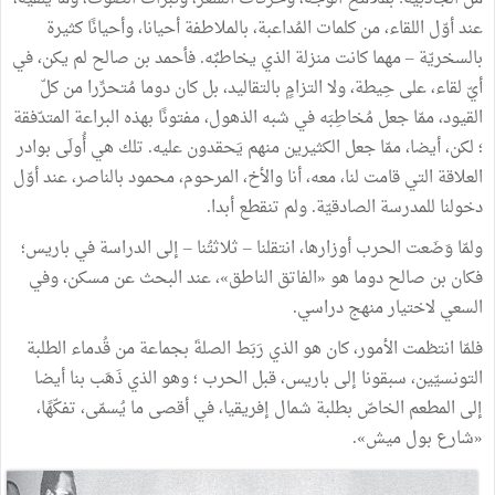
عند أوّل اللقاء، من كلمات المُداعبة، بالملاطفة أحيانا، وأحيانًا كثيرة
بالسخريّة – مهما كانت منزلة الذي يخاطبٌه. فأحمد بن صالح لم يكن، في
أيّ لقاء، على حِيطة، ولا التزامٍ بالتقاليد، بل كان دوما مُتحرِّرا من كلّ
القيود، ممّا جعل مُخاطِبَه في شبه الذهول، مفتونًا بهذه البراعة المتدّفقة
؛ لكن، أيضا، ممّا جعل الكثيرين منهم يَحقدون عليه. تلك هي أُولَى بوادر
العلاقة التي قامت لنا، معه، أنا والأخ، المرحوم، محمود بالناصر، عند أوّل
دخولنا للمدرسة الصادقيّة. ولم تنقطع أبدا.
ولمّا وَضَعت الحرب أوزارها، انتقلنا – ثلاثتُنا – إلى الدراسة في باريس؛
فكان بن صالح دوما هو «الفاتق الناطق»، عند البحث عن مسكن، وفي
السعي لاختيار منهج دراسي.
فلمّا انتظمت الأمور، كان هو الذي رَبَط الصلةَ بجماعة من قُدماء الطلبة
التونسيّين، سبقونا إلى باريس، قبل الحرب ؛ وهو الذي ذَهَب بنا أيضا
إلى المطعم الخاصّ بطلبة شمال إفريقيا، في أقصى ما يُسمّى، تفكّهًا،
«شارع بول ميش».