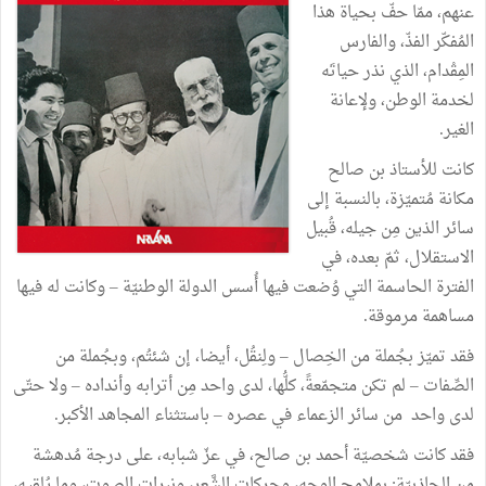
عنهم، ممّا حفّ بحياة هذا
المُفكّر الفذّ، والفارس
المِقْدام، الذي نذر حياتَه
لخدمة الوطن، ولإعانة
الغير.
كانت للأستاذ بن صالح
مكانة مُتميّزة، بالنسبة إلى
سائر الذين مِن جيله، قُبيل
الاستقلال، ثمّ بعده، في
الفترة الحاسمة التي وُضعت فيها أُسس الدولة الوطنيّة – وكانت له فيها
مساهمة مرموقة.
فقد تميّز بجُملة من الخِصال – ولِنقُل، أيضا، إن شئتُم، وبجُملة من
الصِّفات – لم تكن متجمّعةً، كلُّها، لدى واحد مِن أترابه وأنداده – ولا حتّى
لدى واحد من سائر الزعماء في عصره – باستثناء المجاهد الأكبر.
فقد كانت شخصيّة أحمد بن صالح، في عزّ شبابه، على درجة مُدهشة
من الجاذبيّة: بملامح الوجه، وحركات الشَّعر، ونبرات الصوت، وما يُلقيه،