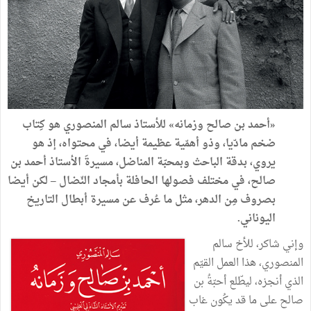
«أحمد بن صالح وزمانه» للأستاذ سالم المنصوري هو كِتاب
ضخم مادّيا، وذو أهمّية عظيمة أيضا، في محتواه، إذ هو
يروي، بدقة الباحث وبمحبّة المناضل، مسيرةَ الأستاذ أحمد بن
صالح، في مختلف فصولها الحافلة بأمجاد النّضال – لكن أيضا
بصروف مِن الدهر، مثل ما عُرف عن مسيرة أبطال التاريخ
اليوناني.
وإني شاكر، للأخ سالم
المنصوري، هذا العمل القيّم
الذي أنجزه، ليطّلع أحبّةُ بن
صالح على ما قد يكُون غاب