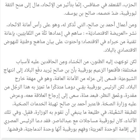
الحزب، المُنعقد في صفاقس، إنّما بتأثير من الإتّحاد، مال إلى منح الثقة
لبورڨيبة، ضدّ خصمه، صالح بن يوسف.
ومن أعمال أحمد بن صالح، التي تُذكر له، وهو على رأس أمانة الاتّحاد،
نشر «العريضة الاقتصاديّة» : ساهم في إعدادها ثلّة من النِّقابيّين، بإعانة
تقنية من خبراء في الاقتصاد؛ واحتوت على بيان مناهج وطنيّة للنهوض
الاقتصادي بالبلاد.
لكن توجّهت إليه الظنون، من الحُسّاد ومِن الحاقدين عليه لأسباب
مختلفة؛ فأقنعوا الزعيم بورڨيبة بأنّ بن صالح يُريد دفْع البلاد إلى انتهاج
الشيوعيّة: فسعى إلى عزله من الأمانة العامّة، وهو في مهمّة خارج
البلاد. لكن الرئيس بورڨيبة بقِـــي دومـــا متذكّرا ما تميّز به هذا الرجُل من
مقدرة، وعُمق النظر. فبعد مدّة، سعى إلى إرجاع العلاقة معه، وعرض
عليه وزارة الصحّة. فاعتبر أحمد بن صالح تهيئة الخدمات الصحّية،
للطبقة الشغّيلة، في طليعة ما ينبغي أن تقوم به الوزارة، فقبِل. وفي تلك
الأثناء، كان لبورڨيبة مساجلات مع عبدالناصر. فقد دعـا الرئيـس المصري
إلى إقامة الوحدة العربيّة؛ وفهِم بورڨيبة أنّها وحدة اندماجيّة، فرفضها.