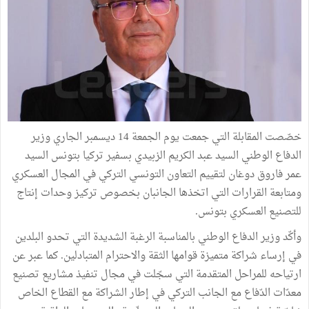
خصّصت المقابلة التي جمعت يوم الجمعة 14 ديسمبر الجاري وزير
الدفاع الوطني السيد عبد الكريم الزبيدي بسفير تركيا بتونس السيد
عمر فاروق دوغان لتقييم التعاون التونسي التركي في المجال العسكري
ومتابعة القرارات التي اتخذها الجانبان بخصوص تركيز وحدات إنتاج
للتصنيع العسكري بتونس.
وأكّد وزير الدفاع الوطني بالمناسبة الرغبة الشديدة التي تحدو البلدين
في إرساء شراكة متميزة قوامها الثقة والاحترام المتبادلين. كما عبر عن
ارتياحه للمراحل المتقدمة التي سجّلت في مجال تنفيذ مشاريع تصنيع
معدّات الدّفاع مع الجانب التركي في إطار الشراكة مع القطاع الخاص