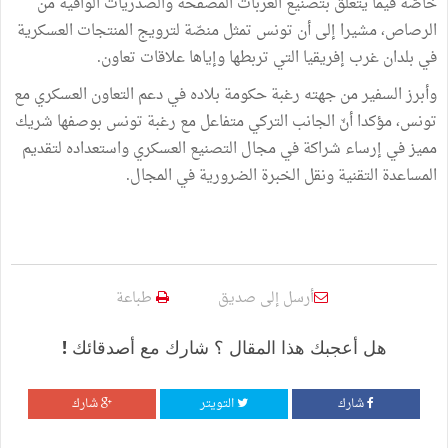
خاصّة فيما يتعلق بتصنيع العربات المصفّحة والصدريات الواقية من
الرصاص، مشيرا إلى أن تونس تمثل منصّة لترويج المنتجات العسكرية
في بلدان غرب إفريقيا التي تربطها وإياها علاقات تعاون.
وأبرز السفير من جهته رغبة حكومة بلاده في دعم التعاون العسكري مع
تونس، مؤكدا أنّ الجانب التركي متفاعل مع رغبة تونس بوصفها شريك
مميز في إرساء شراكة في مجال التصنيع العسكري واستعداده لتقديم
المساعدة التقنية ونقل الخبرة الضرورية في المجال.
أرسل إلى صديق
طباعة
هل أعجبك هذا المقال ؟ شارك مع أصدقائك !
شارك
التويتر
شارك