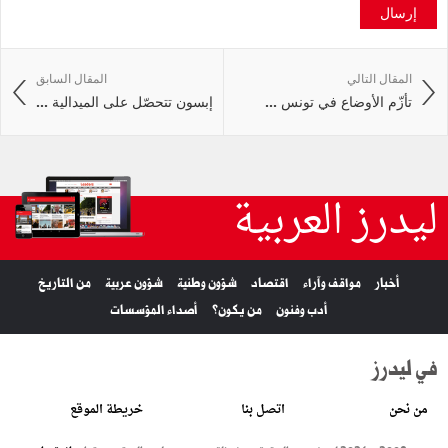
إرسال
المقال التالي
المقال السابق
تأزّم الأوضاع في تونس ...
إبسون تتحصّل على الميدالية ...
ليدرز العربية
أخبار
مواقف وآراء
اقتصاد
شؤون وطنية
شؤون عربية
من التاريخ
أدب وفنون
من يكون؟
أصداء المؤسسات
في ليدرز
من نحن
اتصل بنا
خريطة الموقع