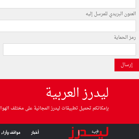
العنون البريدي للمرسل إليه
رمز الحماية
إرسال
ليدرز العربية
بإمكانكم تحميل تطبيقات ليدرز المجانية على مختلف الهوا
أخبار
مواقف وآراء