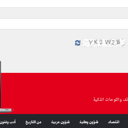
تف واللوحات الذكية
اقتصاد
شؤون وطنية
شؤون عربية
من التاريخ
أدب وفنون