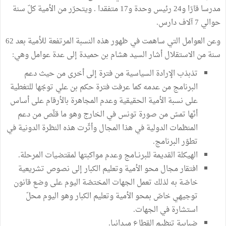
مدرسا قارّا و24 رئيس وحدة و17 متفقدا . ويتحرّر من الأمية كلّ سنة
حوالي 7 آلاف دارس.
وعن العوامل التي ساهمت في ظهور هذه النسبة المرتفعة للأمية بعد 62
سنة من الاستقلال أشار السيد هشام بن حميدة إلى عدة عوامل وهي:
تذبذب الإرادة السياسية من فترة إلى أخرى من حيث دعم
البرنامج من عدمه كما عرفت فترة حكم بن علي توجّها للتغطية
على نسبة الأمية الحقيقية وعدم المجاهرة بالأرقام على أساس
أنّها تمسّ من صورة تونس في الخارج وهو ما قلّص من دعم
المنظمات الدولية في هذا المجال وأثّرت هذه النظرة الدونية في
تطوّر البرنامج.
الهيكلة القديمة للبرنــامج وعدم مواكبتها لمقتضيات المرحلة.
افتقار مجال محو الأمية وتعليم الكبار إلى نصوص تشريعية
خاصّة به لذلك تعمل الجهات المختصّة اليوم على وضع قانون
توجيهي خاصّ بمحو الأمية وتعليم الكبار وهو اليوم محلّ
استشارة في الجهات.
ضبابية تنظيم القطاع ميدانيا.