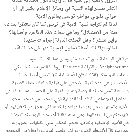
النزول بالأمية إلى نسبة 10 ٪. وازداد هول الصدمة عندما
انتشر تفسير لهذه النسبة في وسائل الإعلام يشير إلى أنّ
حوالي مليوني مواطن تونسي يعانون الأميّة.
لماذا لم تتراجع نسبة الأمية في تونس كما كان منتظرا بعد 62
سنة من الاستقلال؟ وما هي سمات هذه الظاهرة وأسبابها؟
وأين تنتشر ؟ وهل اتّخذت الدولة إجراءات جديدة
لمقاومتها؟ تلك أسئلة نحاول الإجابة عنها في هذا الملفّ.
لابدّ في البـــــداية مــــن تحديد مفهــومين هما: الأمية عموما
Analphabetisme والقرائية Illetrisme. ووفقــا للتعريف الكلاسيكي
لمنظمة اليونسكو (1958) فإنّ الأمية العامة (وتسمّى أيضا الأمية
الأبجدية ) هي عدم قدرة الشخص على قراءة و كتابة جملة قصيرة
وبسيطة تمسّ حياته اليومية وعدم القدرة على الحساب ممّا يعيقه عن
التواصل الاجتماعي البنّاء. أمّا القرائية فهي مبحث من مباحث محو
الأمية وتستهدف من يعرف القراءة والكتابة لكن يعجز عن توظيفهما أو
لا يتحكم في استعمالهما. وفي سنة 1962 أصبحت اليونسكو تتحدّث
عن الأمية الوظيفية وتعرّفها بعــدم التمكّـــن مـــن الكفايات الضرورية
لممارسة كلّ الأنشطة الضرورية لكي يلعب الفرد دورا فعّالا في المجتمع