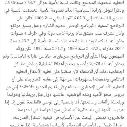
التعليم لتحديث المجتمع. وكانت نسبة الأمية حوالي 84.7 ٪ سنة 1956.
ونظرا لتوفّر الإرادة السياسية آنذاك لمقاومة الأمية انخفضت النسبة في
غضون 10 سنوات إلى 67.9 ٪ تقريبا. وفي سنة 2000 أطلق على
البرنامج تسمية «البرنامج الوطني لتعليم الكبار» وعمل بنسق مرتفع
وكان يشرف عليه منسّق عامّ برتبة كاتب دولة وفي ظرف 4 سنوات
حقّق أهدافا كمية ونوعيــة وانخفـــضت نسبــة الأمية إلى 23.3 ٪ سنة
2004 مقارنة بـ 37.2 ٪ سنة 1989 و31.7 ٪ سنة 1994. لكن يؤكّد
المهتمون بهذا الشأن أنّ البرنامج سرعان ما حاد عن غاياته الأساسية ولم
يحقّق أهدافه الكمية وأصبح يخدم أهدافا تشغيلية ويفضّ مشاكل
اجتماعية. ذلك أن الاهتمام كان منصّبا على تعليم الأطفال التعليم
النظامي وضعفت المجهودات الموجهة إلى تعليم الكبار بناء على أنّ
التعليم الأساسي الإجباري سيساهم في تعليم الجميع فلا فائدة إذن من
دروس محو الأمية وهذه الوضعية عاشتها دول مثل بريطانيا وهولندا
وبلجيكا وألمانيا وعالجتها. أمّا بالنسبة إلى تونس فالقاعدة تقول إنّه إذا
ظهرت الأميّة في بلد غالبية أبنائه في سنّ الدراسة في المدرسة
فالضرورة تقتضي البحث عن الأسباب في كيفية اشتغال المدرسة،
إضافة طبعا إلى الأسباب الفردية والأسباب الاجتماعية. لذا تمّ تقييم