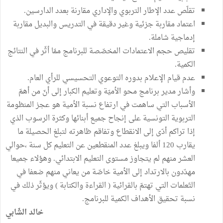
تقلّص عدد الإطار التربوي والإداري مقارنة بعدد الدارسين.
اعتماد مقاربة جزئية وغير دقيقة في التدريس والبديل مقاربة
إدماجية شاملة.
تقليص حجم الاعتمادات المخصّصة للبرنامج ممّا أثّر في النتائج
الكمية.
عدم قيام الإعلام بدوره التوعوي التحسيسي للرأي العام.
وأشار مدير برنامج محو الأميّة وتعليم الكبار إلى أنّ من أهمّ
الأسباب التي ساهمت في ارتفاع نسبة الأمية هو عجز المنظومة
التربوية التونسية على إنجاح جميع أبنائها وكثرة الرسوب الذي
إذا تراكم أدّى إلى الانقطاع وتفاقم ظاهرته لتبلغ الحصيلة ما
يقارب 120 ألفا ويبلغ عدد المنقطعين عن التعليم كل سنة ،حوالي
العشر منهم لم يتجاوز مستوى التعليم الابتدائي. وهؤلاء جميعا
مهدّدون بالارتداد إلى الأمية خاصّة من يعاني منهم ضعفا في
التّعلمات التي تهتمّ بالقرائية ( القراءة والكتابة ) ويؤثّر ذلك في
نسبة تحقيق الأهداف الكمية للبرنامج.
خالد الشّابي