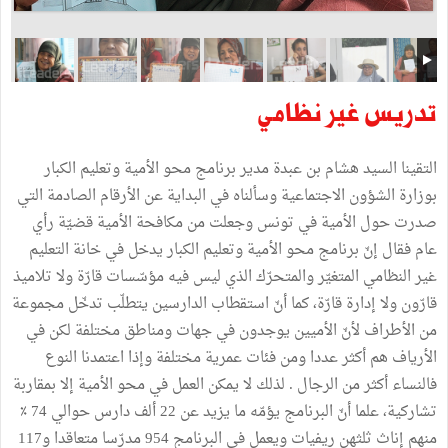
تدريس غير نظامي
التقينا السيد هشام بن عبدة مدير برنامج محو الأمية وتعليم الكبار
بوزارة الشؤون الاجتماعية وسألناه في البداية عن الأرقام الصادمة التي
صدرت حول الأمية في تونس وجعلت من مكافحة الأمية قضيّة رأي
عام فقال إنّ برنامج محو الأمية وتعليم الكبار يدخل في خانة التعليم
غير النظامي المتغيّر والمتحرّك الذي ليس فيه مؤسّسات قارّة ولا تلاميذ
قارّون ولا إدارة قارّة، كما أنّ استقطاب الدارسين يتطلّب تدخّل مجموعة
من الأطراف لأنّ الأميين يوجدون في جهات ومناطق مختلفة لكن في
الأرياف هم أكثر عددا ومن فئات عمرية مختلفة وإذا اعتمدنا النوع
فالنساء أكثر من الرجال . لذلك لا يمكن العمل في محو الأمية إلا بمقاربة
تشاركية، علما أنّ البرنامج يؤمّه ما يزيد عن 22 ألف دارس حوالي 74 ٪
منهم إناث ثلثهن ريفيات ويعمل في البرنامج 954 مدرّسا متعاقدا و117