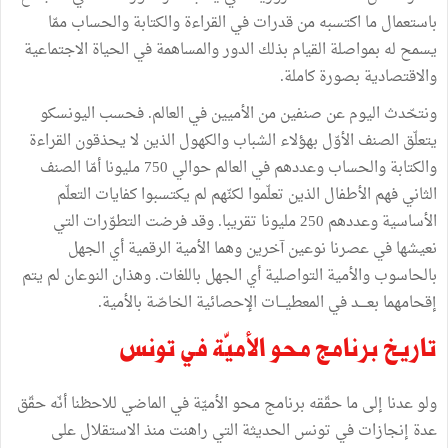
باستعمال ما اكتسبه من قدرات في القراءة والكتابة والحساب ممّا
يسمح له بمواصلة القيام بذلك الدور والمساهمة في الحياة الاجتماعية
والاقتصادية بصورة كاملة.
ونتحّدث اليوم عن صنفين من الأميين في العالم. فحسب اليونسكو
يتعلّق الصنف الأوّل بهؤلاء الشباب والكهول الذين لا يحذقون القراءة
والكتابة والحساب وعددهم في العالم حوالي 750 مليونا أمّا الصنف
الثاني فهم الأطفال الذين تعلّموا لكنّهم لم يكتسبوا كفايات التعلّم
الأساسية وعددهم 250 مليونا تقريبا. وقد فرضت التطوّرات التي
نعيشها في عصرنا نوعين آخرين وهما الأمية الرقمية أي الجهل
بالحاسوب والأمية التواصلية أي الجهل باللغات. وهذان النوعان لم يتم
إقحامهما بعــــد في المعطيـــات الإحصائية الخاصّة بالأمية.
تاريخ برنامج محو الأميّة في تونس
ولو عدنا إلى ما حقّقه برنامج محو الأميّة في الماضي للاحظنا أنّه حقّق
عدة إنجازات في تونس الحديثة التي راهنت منذ الاستقلال على