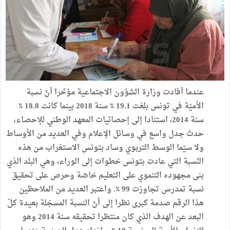
عندما أفادت وزارة الشؤون الاجتماعية مؤخّرا أنّ نسبة
الأميّة في تونس بلغت 19.1 ٪ سنة 2018 بينما كانت 18.8 ٪
سنة 2014، استنادا إلى إحصائيات المعهد الوطني للإحصاء،
حدث جدل واسع في وسائل الإعلام وفي العديد من الأوساط
ولا سيّما الوسط التربوي وساد بتونس الاستغراب من هذه
النّسبة التي عادت بتونس خطوات إلى الوراء، وهي البلد الذي
بنى مجهوده التنموي على التعليم خاصّة وحرص على تحقيق
نسبة تمدرس تجاوزت 99 ٪. واعتبر العديد من الملاحظين
هذا الرقم صدمة كبرى نظرا إلى أنّ النسبة المسجّلة بعيدة كلّ
البعد عن الهدف الذي كان منتظرا تحقيقه سنة 2014 وهو