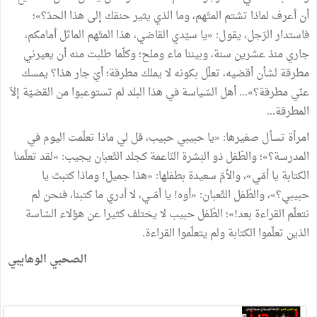
أن أعرف لماذا تشتم المتّهم، وما الذي يثير حنقك إلى هذا الحدّ؟»؛
فاستدار الرّجل، يقول: «يا سيّدي القاضي، هذا المتّهم الماثل أمامكم،
جاري منذ عشرين سنة، وبيننا ماء وملح؛ وكلّما طلبت منه أن يعيرني
مطرقة لشأن أقضيه، تعلّل بكونه لا يملك مطرقة؛ أيّ جار هذا؟ يمسك
عنّي مطرقة؟»... أهل السّياسة في هذا البلد لم تستوعبوا من القضيّة إلاّ
المطرقة...
امرأة تسأل صغيرها: «يا حبيبي حبيب، قل لي ماذا تعلّمت اليوم في
المدرسة؟»؛ والطّفل ذو البَشرة النّاعمة كجلد الثّعبان يجيب: «لقد تعلّمنا
الكتابة يا أمّي»، والأمّ سعيدة بطفلها: «هذا جميل! وماذا كتبتَ يا
حبيبي؟»، والطّفل الثّعبان: «أوه! يا أمّــي، لا أدري ما كتبنا، فنحن لم
نتعلّم القراءة بعد!»؛ الطّفل حبيب لا يختلف كثيرا عن هؤلاء السّاسة
الذين تعلّموا الكتابة ولم يتعلّموا القراءة.
الصحبي الوهايبي