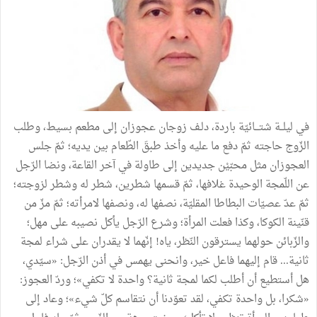
في ليلــة شتـــائيّة باردة، دلـف زوجان عجوزان إلى مطعم بسيط، وطلب
الزّوج حاجته ثمّ دفع ما عليه وأخذ طبقَ الطّعام بين يديه؛ ثمّ جلس
العجوزان مثل محبّيْن جديدين إلى طاولة في آخر القاعة، ونضا الرّجل
عن اللّمجة الوحيدة غلافها، ثمّ قسمها شطرين، شطر له وشطر لزوجته؛
ثمّ عدّ عصيّات البطاطا المقليّة، نصفها له، ونصفها لامرأته؛ ثمّ مزّ من
قنّينة الكوكا، وكذا فعلت المرأة؛ وشرع الرّجل يأكل نصيبه على مهل؛
والزّبائن حولهما يسترقون النّظر، ياه! إنّهما لا يقدران على شراء لمجة
ثانية... قام إليهما فاعل خير، وانحنى يهمس في أذن الرّجل: «سيّدي،
هل أستطيع أن أطلب لكما لمجة ثانية؟ واحدة لا تكفي»؛ وردّ العجوز:
«شكرا، بل واحدة تكفي، لقد تعوّدنا أن نتقاسم كلّ شيء»؛ وعاد إلى