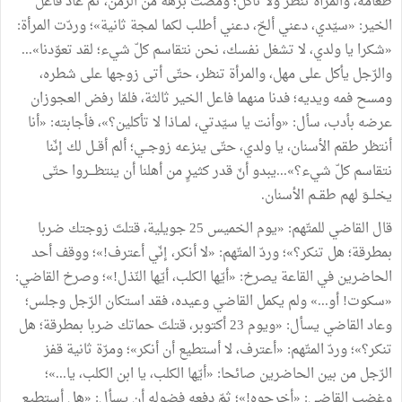
طعامه، والمرأة تنظر ولا تأكل؛ ومضت برهة من الزّمن، ثمّ عاد فاعل
الخير: «سيّدي، دعني ألحّ، دعني أطلب لكما لمجة ثانية»؛ وردّت المرأة:
«شكرا يا ولدي، لا تشغل نفسك، نحن نتقاسم كلّ شيء؛ لقد تعوّدنا»...
والرّجل يأكل على مهل، والمرأة تنظر، حتّى أتى زوجها على شطره،
ومسح فمه ويديه؛ فدنا منهما فاعل الخير ثالثة، فلمّا رفض العجوزان
عرضه بأدب، سأل: «وأنت يا سيّدتي، لمــاذا لا تأكلين؟»، فأجابته: «أنا
أنتظر طقم الأسنان، يا ولدي، حتّى ينزعه زوجــي؛ ألم أقــل لك إنّنا
نتقاسم كلّ شيء؟»...يبدو أنّ قدر كثيرٍ من أهلنا أن ينتظـــروا حتّى
يخلــوَ لهم طقــم الأسنان.
قال القاضي للمتّهم: «يوم الخميس 25 جويلية، قتلتَ زوجتك ضربا
بمطرقة؛ هل تنكر؟»؛ وردّ المتّهم: «لا أنكر، إنّي أعترف!»؛ ووقف أحد
الحاضرين في القاعة يصرخ: «أيّها الكلب، أيّها النّذل!»؛ وصرخ القاضي:
«سكوت! أو...» ولم يكمل القاضي وعيده، فقد استكان الرّجل وجلس؛
وعاد القاضي يسأل: «ويوم 23 أكتوبر، قتلتَ حماتك ضربا بمطرقة؛ هل
تنكر؟»؛ وردّ المتّهم: «أعترف، لا أستطيع أن أنكر»؛ ومرّة ثانية قفز
الرّجل من بين الحاضرين صائحا: «أيّها الكلب، يا ابن الكلب، يا...»؛
وغضب القاضي: «أخرجوه!»؛ ثمّ دفعه فضوله أن يسأل: «هل أستطيع