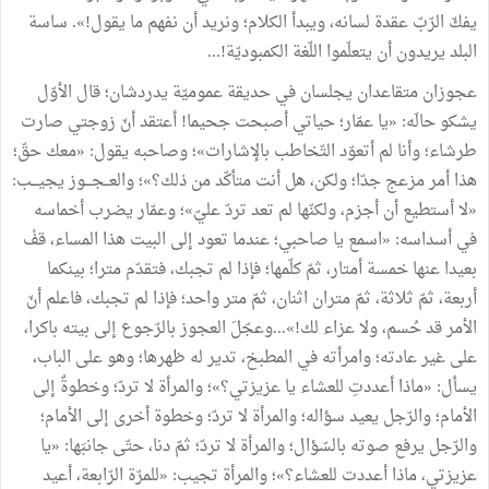
يفكّ الرّبّ عقدة لسانه، ويبدأ الكلام؛ ونريد أن نفهم ما يقول!». ساسة
البلد يريدون أن يتعلّموا اللّغة الكمبوديّة!...
عجوزان متقاعدان يجلسان في حديقة عموميّة يدردشان؛ قال الأوّل
يشكو حالَه: «يا عمّار؛ حياتي أصبحت جحيما! أعتقد أنّ زوجتي صارت
طرشاء؛ وأنا لم أتعوّد التّخاطب بالإشارات»؛ وصاحبه يقول: «معك حقّ؛
هذا أمر مزعج جدّا؛ ولكن، هل أنت متأكّد من ذلك؟»؛ والعــجـــوز يجيـــب:
«لا أستطيع أن أجزم، ولكنّها لم تعد تردّ عليّ»؛ وعمّار يضرب أخماسه
في أسداسه: «اسمع يا صاحبي؛ عندما تعود إلى البيت هذا المساء، قفْ
بعيدا عنها خمسة أمتار، ثمّ كلّمها؛ فإذا لم تجبك، فتقدّم مترا؛ بينكما
أربعة، ثمّ ثلاثة، ثمّ متران اثنان، ثمّ متر واحد؛ فإذا لم تجبك، فاعلم أنّ
الأمر قد حُسم، ولا عزاء لك!»...وعجّلَ العجوز بالرّجوع إلى بيته باكرا،
على غير عادته؛ وامرأته في المطبخ، تدير له ظهرها؛ وهو على الباب،
يسأل: «ماذا أعددتِ للعشاء يا عزيزتي؟»؛ والمرأة لا تردّ؛ وخطوةٌ إلى
الأمام؛ والرّجل يعيد سؤاله؛ والمرأة لا تردّ؛ وخطوة أخرى إلى الأمام؛
والرّجل يرفع صوته بالسّؤال؛ والمرأة لا تردّ؛ ثمّ دنا، حتّى جانبَها: «يا
عزيزتي، ماذا أعددت للعشاء؟»؛ والمرأة تجيب: «للمرّة الرّابعة، أعيد