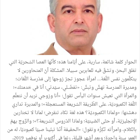
الحوار كلمة شائعة، سارية، على أيّامنا هذه؛ كأنّها العصا السّحريّة التي
تفلق البحرَ، وتشقّ فيه للعابرين سبيلا. المشكلة أنّ المتحاورين لا
يتكلّمون نفس اللّغة... امرأة عجوز تجرّ زوجها إلى مَدْرسة اللّغات؛
ومديرة المدرسة تهشّ وتبشّ: «تفضّــلي، سيّدتي؛ أنا في خدمتك»؛
والمرأة التي تعيش سنوات اليأس تقول: «أنا وزوجي نريد أن نتعلّم
اللّغة الكمبوديّة، على الطّريقة السّريعة المستعجلة»؛ والمديرة تداري
دهشتها: «ولماذا الكمبوديّة؟ هذه لغة تكاد تنقرض؛ لماذا لا تختارين
الإنجليزيّة، أو حتّى الصّينيّة؛ ولماذا الدّروس السّريعة؟»؛ والزّوج يهمّ
بالكلام، وامرأته تَكِزُه وتقول: «الحقيقة أنّنا تبنّينا صبيّا كمبوديّا، له من
العمر سنة واحدة؛ وبعد أشهر قليلة، ربّما في أكتوبر أو نوفمبر 2019،