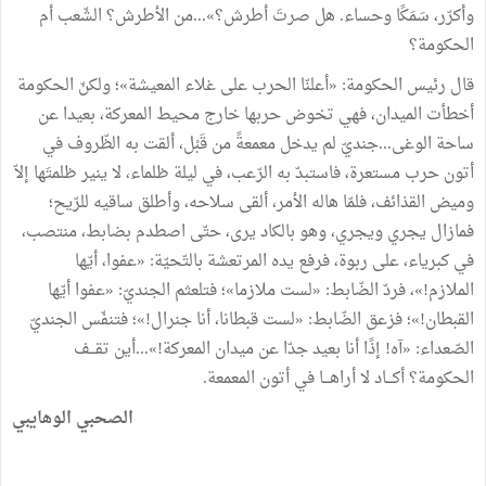
وأكرّر، سَمَكًا وحساء. هل صرتَ أطرش؟»...من الأطرش؟ الشّعب أم
الحكومة؟
قال رئيس الحكومة: «أعلنّا الحرب على غلاء المعيشة»؛ ولكنّ الحكومة
أخطأت الميدان، فهي تخوض حربها خارج محيط المعركة، بعيدا عن
ساحة الوغى...جنديّ لم يدخل معمعةً من قَبْل، ألقت به الظّروف في
أتون حرب مستعرة، فاستبدّ به الرّعب، في ليلة ظلماء، لا ينير ظلمتَها إلاّ
وميض القذائف، فلمّا هاله الأمر، ألقى سلاحه، وأطلق ساقيه للرّيح؛
فمازال يجري ويجري، وهو بالكاد يرى، حتّى اصطدم بضابط، منتصب،
في كبرياء، على ربوة، فرفع يده المرتعشة بالتّحيّة: «عفوا، أيّها
الملازم!»، فردّ الضّابط: «لست ملازما»؛ فتلعثم الجنديّ: «عفوا أيّها
القبطان!»؛ فزعق الضّابط: «لست قبطانا، أنا جنرال!»؛ فتنفّس الجنديّ
الصّعداء: «آه! إذًا أنا بعيد جدّا عن ميدان المعركة!»...أين تقـــف
الحكومة؟ أكـــاد لا أراهـــا في أتون المعمعة.
الصحبي الوهايبي