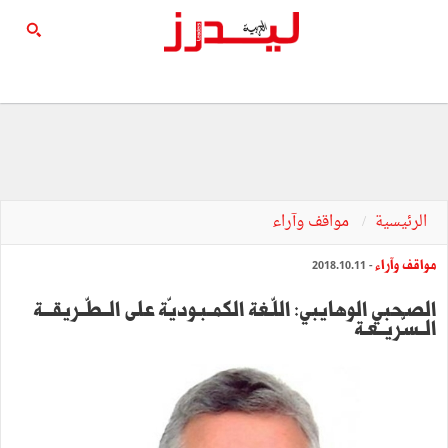
الرئيسية
مواقف وآراء
مواقف وآراء
- 2018.10.11
الصحبي الوهايبي: اللّـغة الكمــبـوديّة على الــطّــريقـــة
الــسّريــعـة