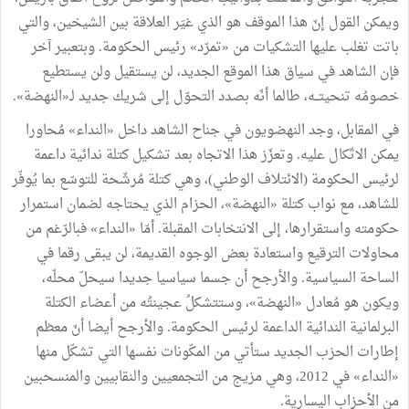
ويمكن القول إنّ هذا الموقف هو الذي غيَر العلاقة بين الشيخين، والتي
باتت تغلب عليها التشكيات من «تمرّد» رئيس الحكومة. وبتعبير آخر
فإن الشاهد في سياق هذا الموقع الجديد، لن يستقيل ولن يستطيع
خصومُه تنحيتــه، طالما أنّه بصدد التحوّل إلى شريك جديد لـ«النهضة».
في المقابل، وجد النهضويون في جناح الشاهد داخل «النداء» مُحاورا
يمكن الاتّكال عليه. وتعزّز هذا الاتجاه بعد تشكيل كتلة ندائية داعمة
لرئيس الحكومة (الائتلاف الوطني)، وهي كتلة مُرشّحة للتوسّع بما يُوفّر
للشاهد، مع نواب كتلة «النهضة»، الحزام الذي يحتاجه لضمان استمرار
حكومته واستقرارها، إلى الانتخابات المقبلة. أمّا «النداء» فبالرّغم من
محاولات الترقيع واستعادة بعض الوجوه القديمة، لن يبقى رقما في
الساحة السياسية. والأرجح أن جسما سياسيا جديدا سيحلّ محلّه،
ويكون هو مُعادل «النهضة»، وستتشكلُ عجينتُه من أعضاء الكتلة
البرلمانية الندائية الداعمة لرئيس الحكومة. والأرجح أيضا أنّ معظم
إطارات الحزب الجديد ستأتي من المكّونات نفسها التي تشكّل منها
«النداء» في 2012، وهي مزيج من التجمعيين والنقابيين والمنسحبين
من الأحزاب اليسارية.