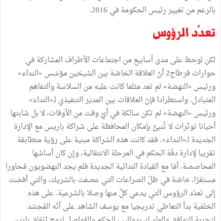
بالرغم من تغيير رئيس الحكومة في 2016.
تعدّد الرؤوس
لكن لوحظ على مدى أسابيع من اجتماعات الأطراف المشاركة في
حوارات قرطاج2 أنّ العلاقة الخاصّة بين الشيخين مؤسّس «النداء»
ورئيس «النهضة» لم تعد مثلما كانت عليه من السلاسة والتفاهم
المتبادل. واستطرادا فإنّ العلاقات بين المدير التنفيذي لـ«النداء»
ورئيس «النهضة» لم تكن سالكة في أيّ وقت من الأوقات، لا بل شابتها
أحيانا توتّرات لا تُنبئُ بإمكان المحافظة على شراكة باريس مع الإدارة
الجديدة لـ«النداء». فقد كانت هذه الشراكة مبنية على رؤية متطابقة
تقريبا لإدارة دفّة الحكم في المرحلة الانتقالية، وإن كان أساسُها
المحاصصة. أمّا مع القيادة الندائية الجديدة فلم يجد النهضويون مُحاورا
مستقرّا، خاصّة في ظلّ الصراعات التي عصفت بالشريك، والتي أفضت
إلى تعدّد الرؤوس التي يدعي كلٌ منها وصلا بالشرعية. على هذه
الخلفية بدأ التعاطي تدريجيا مع يوسف الشاهد على أنّه المُجسّد
لتجربة التوافق والماسك بدواليب الحكم والمُواصل لروح اتفاق باريس.