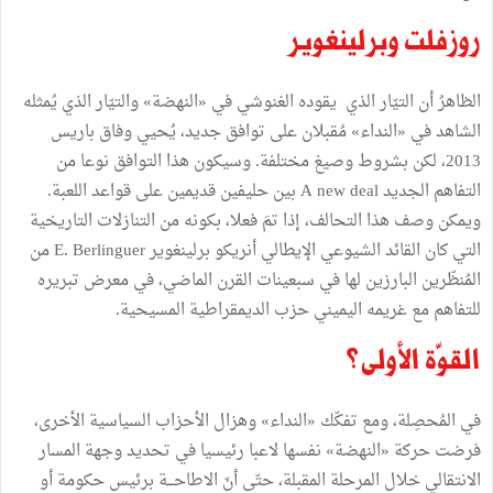
روزفلت وبرلينغوير
الظاهرُ أن التيّار الذي يقوده الغنوشي في «النهضة» والتيّار الذي يُمثله
الشاهد في «النداء» مُقبلان على توافق جديد، يُحيي وفاق باريس
2013، لكن بشروط وصيغ مختلفة. وسيكون هذا التوافق نوعا من
التفاهم الجديد A new deal بين حليفين قديمين على قواعد اللعبة.
ويمكن وصف هذا التحالف، إذا تمَ فعلا، بكونه من التنازلات التاريخية
التي كان القائد الشيوعي الإيطالي أنريكو برلينغوير E. Berlinguer من
المُنظّرين البارزين لها في سبعينات القرن الماضي، في معرض تبريره
للتفاهم مع غريمه اليميني حزب الديمقراطية المسيحية.
القوّة الأولى؟
في المُحصِلة، ومع تفكّك «النداء» وهزال الأحزاب السياسية الأخرى،
فرضت حركة «النهضة» نفسها لاعبا رئيسيا في تحديد وجهة المسار
الانتقالي خلال المرحلة المقبلة، حتّى أنّ الاطاحـــة برئيس حكومة أو