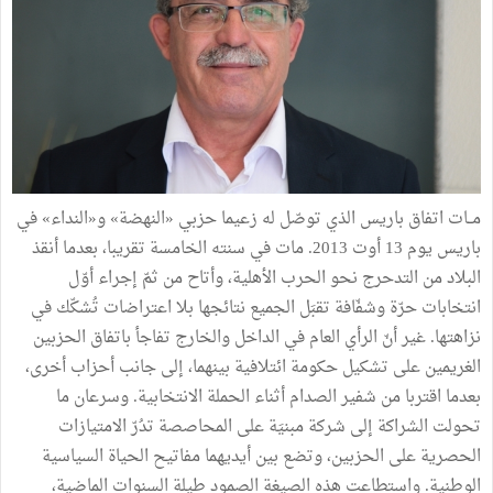
مــات اتفاق باريس الذي توصّل له زعيما حزبي «النهضة» و«النداء» في
باريس يوم 13 أوت 2013. مات في سنته الخامسة تقريبا، بعدما أنقذ
البلاد من التدحرج نحو الحرب الأهلية، وأتاح من ثمّ إجراء أوّل
انتخابات حرّة وشفّافة تقبَل الجميع نتائجها بلا اعتراضات تُشكّك في
نزاهتها. غير أنّ الرأي العام في الداخل والخارج تفاجأ باتفاق الحزبين
الغريمين على تشكيل حكومة ائتلافية بينهما، إلى جانب أحزاب أخرى،
بعدما اقتربا من شفير الصدام أثناء الحملة الانتخابية. وسرعان ما
تحولت الشراكة إلى شركة مبنيَة على المحاصصة تدُرّ الامتيازات
الحصرية على الحزبين، وتضع بين أيديهما مفاتيح الحياة السياسية
الوطنية. واستطاعت هذه الصيغة الصمود طيلة السنوات الماضية،