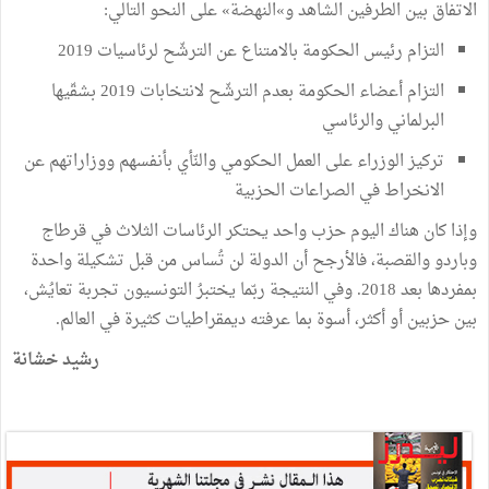
الاتفاق بين الطرفين الشاهد و»النهضة» على النحو التالي:
التزام رئيس الحكومة بالامتناع عن الترشّح لرئاسيات 2019
التزام أعضاء الحكومة بعدم الترشّح لانتخابات 2019 بشقّيها
البرلماني والرئاسي
تركيز الوزراء على العمل الحكومي والنّأي بأنفسهم ووزاراتهم عن
الانخراط في الصراعات الحزبية
وإذا كان هناك اليوم حزب واحد يحتكر الرئاسات الثلاث في قرطاج
وباردو والقصبة، فالأرجح أن الدولة لن تُساس من قبل تشكيلة واحدة
بمفردها بعد 2018. وفي النتيجة ربّما يختبرُ التونسيون تجربة تعايُش،
بين حزبين أو أكثر، أسوة بما عرفته ديمقراطيات كثيرة في العالم.
رشيد خشانة