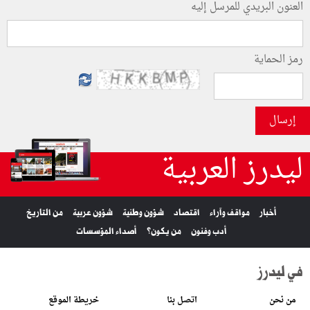
العنون البريدي للمرسل إليه
رمز الحماية
إرسال
ليدرز العربية
أخبار
مواقف وآراء
اقتصاد
شؤون وطنية
شؤون عربية
من التاريخ
أدب وفنون
من يكون؟
أصداء المؤسسات
في ليدرز
من نحن
اتصل بنا
خريطة الموقع