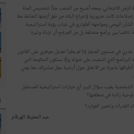
كّرة الزمن الانتخابي، ومعه أصبح من الصعب جدًّا تخصيص المدّة
إصلاحات كانت ضرورية لإخراج البلاد من نفق أزمتها الخانقة ممّا
شأن اليومي ومواجهة الطوارئ في غياب رؤية استراتيجية
 تنافسا بين برامج مختلفة بل من المرجّح أن تزداد وتيرة
أن تكون انتخابات 2019 حاملة لتغيير جذري في مستوى المنجَز إذا لم يطرأ تعديل جوهري على القانون
ذ البرنامج الذي انتخبت على ضوئه وإلّا ستكون الحكومة التي
بية لا غير، أطرافها عاجزة عن الاتفاق حول أرضية عمل مشتركة، ممّا يعني
الشخصية يغيب سؤال كبير: أيّ خيارات استراتيجية للمستقبل
لوجية رائدة في منطقتها؟
ا
 القدرات وتثمين الموارد؟
عبد الحفيظ الهرقام