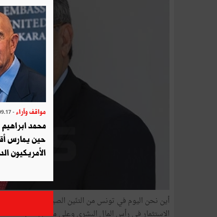
مواقف وآراء
- 2025.09.17
محمد ابراهيم 
حين يمارس أق
الأمريكيون الد
أين نحن اليوم في تونس من التنّين الصيني والنمور الآسياوي
الاستثمار في رأس المال البشري وعلى مكامن النموّ الممكنة 