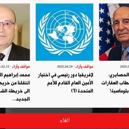
مواقف وآراء
مواقف وآراء
- 2025.02.12
- 2025.04.29
الحصايري:
لإفريقيا دور رئيسي في اختيار
محمد إبراهيم ا
طاب العقارات
الأمين العام القادم للأمم
انتقلنا من خري
بلوماسية!
المتحدة (1)
الى خريطة الشر
الجديد...
ة ومن بلد أفريقي كرواندا بعد أن راهنت بلادنا منذ استقلالها على
الغاء
في ظلّ ندرة الموارد الطبيعية؟