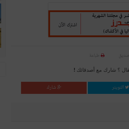
صديق
طباعة
قال ؟ شارك مع أصدقائك !
التويتر
شارك