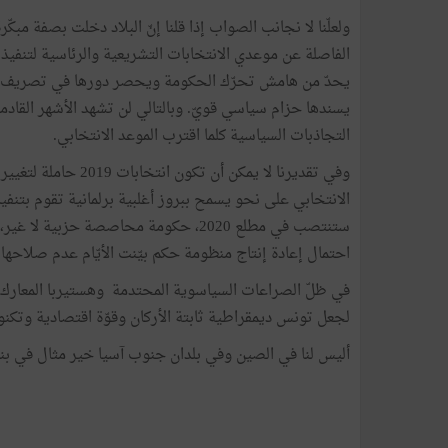
ولعلّنا لا نجانب الصواب إذا قلنا إنّ البلاد دخلت بصفة مب
الفاصلة عن موعدي الانتخابات التشريعية والرئاسية لتنفيذ 
يحدّ من هامش تحرّك الحكومة ويحصر دورها في تصريف ال
يسندها حزام سياسي قويّ. وبالتالي لن تشهد الأشهر القادمة
التجاذبات السياسية كلما اقترب الموعد الانتخابي.
وفي تقديرنا لا يمكن 
الانتخابي على نحو يسمح ببروز أغلبية برلمانية تقوم بتنفي
ستنتصب في مطلع 2020، حكومة محاصصة حز
احتمال إعادة إنتاج منظومة حكم بيّنت الأيّام عدم صلاحها.
في ظلّ الصراعات السياسوية المحتدمة وهستيربا المعارك 
لجعل تونس ديمقراطية ثابتة الأركان وقوّة اقتصادية وتكنو
أليس لنا في الصين وفي بلدان جنوب آسيا خير مثال في بناء