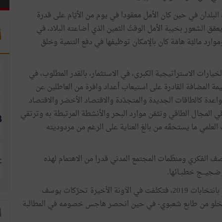
ه البلدان في حين كان الأمل معقودا في يوم من الأيّام على قدرة
عمّق الشعور بخيبة الأمل الوقتُ الثمين الذي أضاعته البلاد، في
أ
ارد ماليّة هامّة كان بالإمكان توظيفها في دفع التنمية وخلق
ارات الاستراتيجية الكبرى، في الاستثمار، بالقدر المطلوب، في
يمة المضافة القادرة على استيعاب أعداد وافرة من العاطلين عن
واعدة كالطاقات الجديدة والمتجدّدة والاقتصاد الأخضر والاقتصاد
اد في المجال الطاقي وتثمّن موارد البحر والأنشطة المرتبطة به وترتقي
 العلمي ما يستحقّه من بالغ العناية على الرغم من مردوديته
 الفكري ومنظّمات المجتمع المدني قدرا من الاهتمام لهذه
جيـــج خطبــائها.
ذلك أنّ الطبقة السياسية تبدو اليوم منشغلة بالدرجة الأولى بانتخابات 2019، فتكثّفت في الآونة الأخيرة تحرّكات يوسف
لا يخلو من طابع شعبوي- في حين انحصر هاجس خصومه في المطالبة
ا