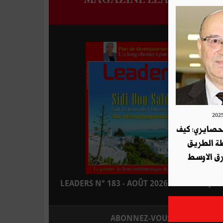
لحصايري: كيف
طة الطريق
ق الاوسط
LEADERS N° 183 - AOÛT 2026 : EN KIOSQUE
ABONNEZ-VOUS