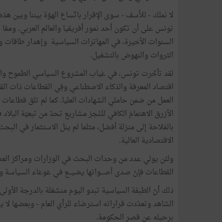
لا نملك - للأسف - سوى الإقرار باتّساع الهوّة بيننا وبين هذ
تونس على أن تكون أحد نمور أفريقيا والعالم العربي. وممّا ي
السنوات الأخيرة، في المهاترات السياسية وإهدار طاقات ومو
الثروات والنهوض بالتشغيل.
لقد تأخّرت تونس، في غياب المشروع السياسي الطموح والخي
اقتصاد المعرفة والذكاء الاصطناعي وفِي القطاعات ذات الق
العمل من ضمن حاملي الشهادات العليا. كما لم تلق قطاعات 
الأزرق الاهتمامَ الكافي لتُنْجز مشاريع تحدّ من تبعيّة البل
بالفلاحة إلى منزلة أفضل، مثلما لم ينل الاستثمار في البحث
الاقتصادية العالية.
ولئن يولي عدد من وحدات البحث في الوزارات ومراكز العصف
القطاعات فإنّ صدى أصـــواتها يضيـــع في غوغاء السياسة وض
الشاهد وتعدّدت قراراته استرضاء للرأي العام - وبعضها 
برحيله عن قصر الحكومة.