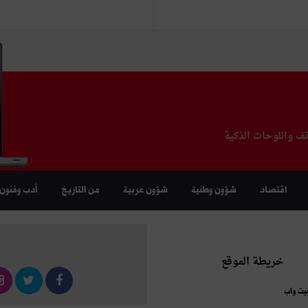
تف واللوحات الذكية
اقتصاد
شؤون وطنية
شؤون عربية
من التاريخ
أدب وفنون
خريطة الموقع
نيت واب