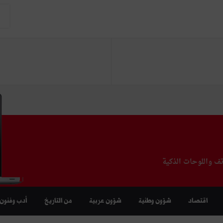
تف واللوحات الذكية
اقتصاد
شؤون وطنية
شؤون عربية
من التاريخ
أدب وفنون