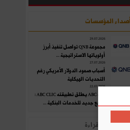
صداء المؤسسات
29.07.2026
مجموعة QNB تواصل تنفيذ أبرز
أولوياتها الاستراتيجية ...
27.07.2026
أسباب صمود الدولار الأمريكي رغم
التحديات الهيكلية
22.07.2026
بنك ABC يطلق تطبيقته ABC CLIC :
مرجع جديد للخدمات البنكية ...
لأخبار الأكثر قراءة