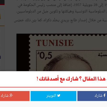
إعلان الاستقلال حيث تولّى هذا المنصب من 14 أفريل 1956 إلى 28 جويلية 1957، إضافة إلى منصب رئيس الحكومة في
أ
ية من خلال إصدار طابع بريدي يخلّد ذكراه، كما بيّن ذلك خميّس
ذا المقال ؟ شارك مع أصدقائك !
شارك
التويتر
شارك
ا