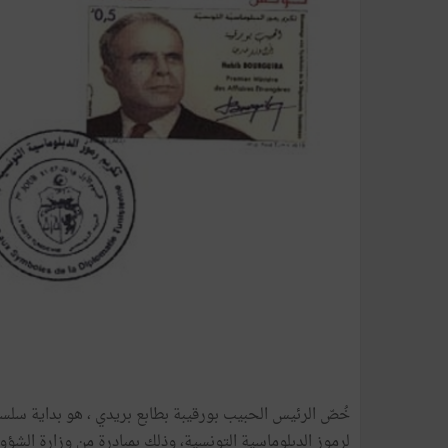
خُصّ الرئيس الحبيب بورقيبة بطابع بريدي ، هو بداية سلسل
لرموز الدبلوماسية التونسية، وذلك بمبادرة من وزارة الشؤون