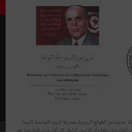
ة جديدة من الطوابع البريدية يصدرها البريد التونسية تكريما
 الخارجية ، علما وأنّ الرئيس الراحل كان أوّل وزير للخارجية بعد