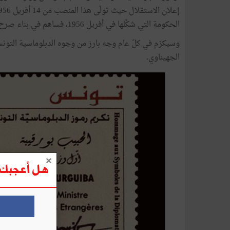
الحكومة التي شكَّلها في أفريل 1956، فساهم في بناء صرح الدبلوماسية التونسية وهيكلتها وتكوين جيل من الدبلوماسيين.
وسيكرّم في كلّ عام وجه بارز من وجوه الدبلوماسية التونس
الجهيناوي.
هل أعجبك ه