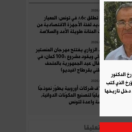
2026.08.04
أوبو تطلق A6c في تونس: المعيار
الجديد لفئة الأجهزة الاقتصادية من
حيث المتانة طويلة الأمد والسلاسة
2026.07.19
زياد الزواري يفتتح مهرجان المنستير
الدولي ويقود مشروع «100 كمان» في
احتفال عيد الجمهورية بالمتحف
الوطني بقرطاج (فيديو)
رخ الدكتور
2026.08.06
ؤرخ الذي كتب
ائتلاف شركات أوروبية يطوّر نموذجًا
 دخل تاريخها
تحويليًا لتصنيع المكوّنات الدوائية،
فرصة واعدة لتونس
لأخبار الأكثر تعلِيقا