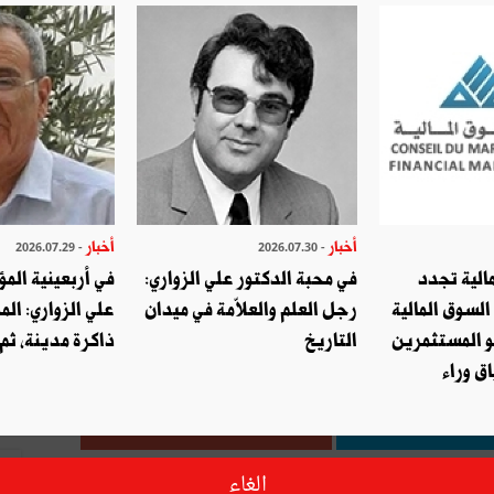
ولم يكن تاريخ إصدار هذه السلسلة الجديدة من الطوابع البريدية في 31 جويلية 2018 أمرا اعتباطيا، بل تمّ اختياره بالاتفاق بين
 الندوة السنوية لرؤساء البعثات الدبلوماسية والدائمة والقنصلية
 ذكرى ميلاد الزعيم الراحل يوم 3 أوت.
أخبار
أخبار
- 2026.07.29
- 2026.07.30
الية تجدد
في محبة الدكتور علي الزواري:
في أربعينية المؤ
صديق
طباعة
السوق المالية
رجل العلم والعلاّمة في ميدان
علي الزواري: الم
و المستثمرين
التاريخ
ذاكرة مدينة، ثم
قال ؟ شارك مع أصدقائك !
ق وراء
التويتر
شارك
ا
الغاء