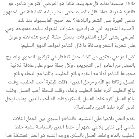
1982 مستبقا بذلك كل مجايليه، هكذا هو المزغني أكثر من شاعر، هو
ظاهرة شعرية، فماذا قال بالضبط حتى يجلب إليه نقمة فئة من الجمهور
تدعي الغيرة على الشعر والبلاغة؟ لقد أصبح الفايسبوك منذ تلك
الأمسية الشعرية التي شارك فيها عشرات الشعراء ساحة مفتوحة لرمي
المزغني بشتى أنواع المقذوفات، يتخلّل حفلة الرجم هذه لطم وعويل
على شعرية الشعر ومنافاة ما قال الشاعر لقواعد الذوق السليم!
نصّ المزغني يتكون من ثلاث جمل تتناظر في تركيبها النحوي وتتدرج
بالمعنى من المادي إلى التجريدي، وكل جملة تقوم على علاقة ثلاثية
محورها الشاعر أولا مع البقرة وبائع الحليب، وثانيا مع النحلة وبائع
العسل، وثالثا مع الله و«رجل الدين». (قلت للبقرة أحب الحليب، وقلت
لبائع الحليب أكره خلط الحليب بالماء، وقلت للنحلة أحب العسل، وقلت
لبائع العسل أكره خلط العسل بالسكر، وقلت لله أحب الدين، وقلت لرجل
الدين أكره خلط الدين بالسياسة).
يقوم النص بلاغيا على التشبيه، فالتناظر البنيوي بين الجمل الثلاث
يفضي إلى تقابل بلاغي يظهر أن خلط الدين بالسياسة يشبه خلط
الحليب بالماء وخلط العسل بالسكر، ووجه الشبه هو الغش.فمشكلة هذا