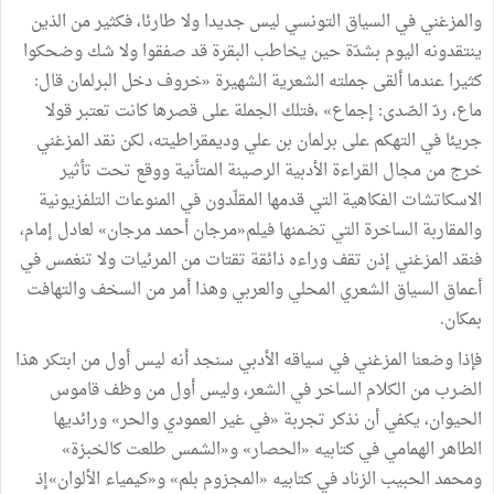
والمزغني في السياق التونسي ليس جديدا ولا طارئا، فكثير من الذين
ينتقدونه اليوم بشدّة حين يخاطب البقرة قد صفقوا ولا شك وضحكوا
كثيرا عندما ألقى جملته الشعرية الشهيرة «خروف دخل البرلمان قال:
ماع، ردّ الصّدى: إجماع» ،فتلك الجملة على قصرها كانت تعتبر قولا
جريئا في التهكم على برلمان بن علي وديمقراطيته، لكن نقد المزغني
خرج من مجال القراءة الأدبية الرصينة المتأنية ووقع تحت تأثير
الاسكاتشات الفكاهية التي قدمها المقلّدون في المنوعات التلفزيونية
والمقاربة الساخرة التي تضمنها فيلم«مرجان أحمد مرجان» لعادل إمام،
فنقد المزغني إذن تقف وراءه ذائقة تقتات من المرئيات ولا تنغمس في
أعماق السياق الشعري المحلي والعربي وهذا أمر من السخف والتهافت
بمكان.
فإذا وضعنا المزغني في سياقه الأدبي سنجد أنه ليس أول من ابتكر هذا
الضرب من الكلام الساخر في الشعر، وليس أول من وظف قاموس
الحيوان، يكفي أن نذكر تجربة «في غير العمودي والحر» ورائديها
الطاهر الهمامي في كتابيه «الحصار» و«الشمس طلعت كالخبزة»
ومحمد الحبيب الزناد في كتابيه «المجزوم بلم» و«كيمياء الألوان»إذ