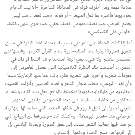
علامة مهمة ومن أطرف قوله في المحاكاة الساخرة: «ألا ليت الدجاج
يعود يوما فأخبره بما فعل المبيض» أو قوله :«حب قفص، حب ليس
يغتنم الفرص، حب نصف عمومي، نصف خفي، حب طري شهي، ككتف
العلّوش على الكسكسي».
أما إذا كانت الحملة على المزغني بسبب استخدام لفظ البقرة في سياق
شعري فسورة البقرة عند السلف«ذروة سنام القرآن الكريم» وفضلها لدى
المسلمين عظيم. ولا شيء يمنع البتة استخدام هذا اللفظ أو ذاك في
الشعر، إذ أصبحت تلك النظرة الكلاسيكية التي تفصل القاموس إلى
مفردات شعرية وأخرى غير شعرية نظرة بائدة عفا عنها الزمان،لا سيما
وأن لغة «اليومي» دخلت مجال الشعر والغناء العربيين وأنزلت القصيدة
التقليدية من عليائهاوصفويتها لتختلط بالواقع، فعل ذلك كُتّاب وشعراء
ينطلقون من خلفيات يسارية على وجه الخصوص، وانتهى الجمهور
العربي أخيرا إلى تقبّل فيروز في شكلها الجديد الذي صاغه لها ابنها زياد
الرحباني منذ «هدير البوسطة» و«كيفك انت» وغيرهما من الروائع التي
لم تعد فيها جمالية الشعر تستند إلى عمق الصورة وبعدها البلاغي بل
إلى قربها من نسغ الحياة ودفقها الإنساني.