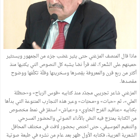
ماذا قال المنصف المزغني حتى يثير غضب جزء من الجمهور ويستثير
حميتهم على الشّعر؟، لقد قرأ نصّا يشبه كل النصوص التي يكتبها منذ
أكثر من ربع قرن والمعروفة بقِصرها وسخريتها وقلّة تكلّفها ووضوح
مقصدها.
المزغني شاعر تجريبي مجدّد منذ كتابيه «قوس الرياح» و«حنظلة
العلي»، ثم «حبات» و«محبّات» وعبر هذه التجارب المتنوعة التي بدأها
بكتابيه «عناقيد الفرح الخاوي» و«عياش» استقرّ في نمط مخصوص
من الكتابة يمتزج فيه النصّ بالأداء الصوتي والحضور المسرحي
والتنغيم الموسيقي، حتى اختص بحضور لافت في مختلف المحافل
الشعرية العربية، فكتابه الأول ظهر بعد عام من نشره في طبعة صوتية