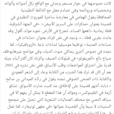
كانت نصوصهما في حوار مستمر وجدلي مع الواقع بكل أصواته وألوانه
وشخصياته وروائحه وفي تصادم معلن مع الذائقة التقليدية
المحافظة،يقول الهمامي في معارضة ساخرة للموروث التقليدي في
قصيدة بعنوان «مذكرات على السرير الأبيض»: «في الجهة الشرقية،
قطة رمادية، داهمها المساء، تتمرغ في الأرض، تموء مواء، أقول وقد
ماءت بقربي قطة...»، ونجد في نصّ للزناد بعنوان «نداءات في
صباحات المدينة» توظيفا موسيقيا لنداءات باعة «الروبافيكيا»، كما
نجده في نصوص أخرى يحاكي صوت الديك، وفي مواضع غيرهايوظف
صياح بائع «الفريقولو» في قيلولات الصيف، والزناد كان أكثر أبناء جيله
قدرة على اختراق المواضعات وقلب الأنساق، ففي نصّ نشره في 2005
بعد أن كان قد ترك هذا الضرب من الكتابة وعاد إلى الشعر العمودي
والكتابة ذات المنحى الصوفي نجده يقول في رثاء الميداني بن صالح:
« ذبابة، أشهر قصيدة على الإطلاق، مذ كتبت صارت الأسواق، تشكو
أزمة في الفليتوكس»، ومؤكد أن هذا المقطع لا يمكن أن يفهم الا في
سياقه النصي مع مختلف المتتاليات الشعرية التي تحيل على مجتمع
الستينات لا سيما وأن القصيدة عنوانها «في مقهى لونيفار»، كما تمثل
في هذا الاتجاه تجربة صالح القرمادي الشاعر ورائد علم اللسانيات