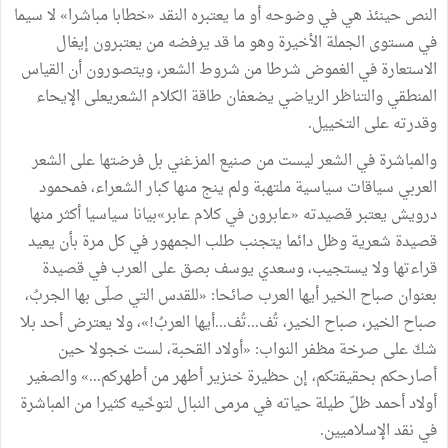
النص حينئذ هي في وضوحه أو ما يعتبره النقد «خطابا مباشرا» لا سيما
في مستوى الجملة الأخيرة وهو ما قد يرفضه من يعتبرون إيغال
الاستعارة في الغموض شرطا من شروط الشعر، ويتصورون أن القياس
المنطقي والتناظر الرياضي يضعفان طاقة الكلام الشعريعلى الإيحاء
وقدرته على التخييل.
والمباشرة في الشعر ليست من صنيع المزغني بل فرضتها على الشعر
العربي سياقات سياسية ملتهبة ولم ينج منها كبار الشعراء، فمحمود
درويش يعتبر قصيدته «عابرون في كلام عابر»بيانا سياسيا أكثر منها
قصيدة شعرية وظل دائما يتجنب طلب الجمهور في كل مرة بأن يعيد
قراءتها ولا يستجيب، وسعدي يوسف بصق على العرب في قصيدة
بعنوان صباح الخير أيها العرب صائحا: «للقدس التي صلّى بها الجربُ،
صباح الخير، صباح الخير، تُف...تُف...أيها العربُ!»، ولا يعترض أحد بلا
شكّ على صرخة مظفر النواب: «أولاد القحبة، لست خجولا حين
أصارحكم بحقيقتكم، إن حظيرة خنزير أطهر من أطهركم...» والصغير
أولاد أحمد ظلّ طيلة حياته في مرمى النبال لتوخّيه كثيرا من المباشرة
في نقد الإسلاميين.