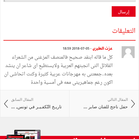
إرسال
التعليقات
عزت الطيرى
- 05-07-2018 18:59
كل ما قاله ابنقد صحيح فالمنصف المزغنى من الشعراء
القلائل التى انجبتهم العربية ولايستطيع اى شاعر ان ينشد
بعده..جمعتنى به مهرجانات عربية كثيرة وكنت اتحاشى ان
اكون رغم جماهيريتى معه فى أمسية واحدة
المقال التالي
المقال السابق
حفل ناجح للفنان صابر ...
تاريـخ التّكفـيـر في تونس, ...