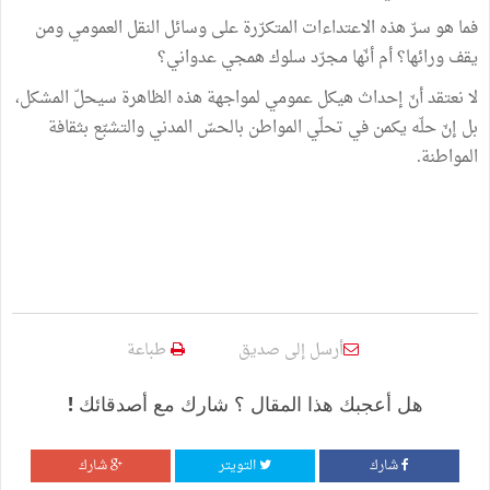
فما هو سرّ هذه الاعتداءات المتكرّرة على وسائل النقل العمومي ومن
يقف ورائها؟ أم أنّها مجرّد سلوك همجي عدواني؟
لا نعتقد أنّ إحداث هيكل عمومي لمواجهة هذه الظاهرة سيحلّ المشكل،
بل إنّ حلّه يكمن في تحلّي المواطن بالحسّ المدني والتشبّع بثقافة
المواطنة.
أرسل إلى صديق
طباعة
هل أعجبك هذا المقال ؟ شارك مع أصدقائك !
شارك
التويتر
شارك