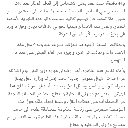
و44 دقيقة، حيث عمد بعض الأشخاص إلى قذف القطار عدد 246
الرابط بين حي الرياض والعاصمة بالحجارة وذلك على مستوى رادس
مليان، ممّا تسبّب في تهشيم ثمانية شبابيك والواجهة البلورية الأمامية
للقطار. وتقدّر كلفة الخسائر مبدئيا بحوالي 10 آلاف دينار، وفق ما ورد
في بلاغ صادر يوم الأربعاء عن الشركة.
وقدكانت السلط الأمنية قد تحرّكت بسرعة عند وقوع مثل هذه
الاعتداءات وتمكّنت في فترة وجيزة من إلقاء القبض على عدد من
المتّهمين.
وأمام تفاقم هذه الظاهرة، أعلن رضوان عيّارة وزير النقل يوم الثلاثاء
عن إحداث "هيكل عمومي جديد" تحت إشراف وزارة النقل يهتمّ
بحراسة وأمن وتأمين وسائل النقل بمختلف أصنافها، موضّحا أنّ هذا
الهيكل سيعمل مع وزارتي الداخلية والدفاع للحدّ من الخسائر الناجمة
عن الاعتداءات على معدّات النقل، وسيتمّ إعداد ملفّ حول هذه
المؤسسة سيعرض على رئاسة الحكومة للمصادقة عليه، إلى جانب
ضبط وتنفيذ إجراءات عاجلة لمجابهة هذه الظاهرة ودعم التنسيق مع
مصالح وزارتي الداخلية والدفاع.