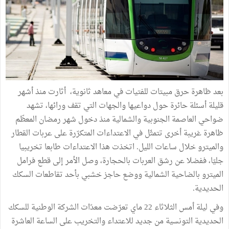
بعد ظاهرة حرق مبيتات للفتيات في معاهد ثانوية، أثارت منذ أشهر
قليلة أسئلة حائرة حول دواعيها والجهات التي تقف ورائها، تشهد
ضواحي العاصمة الجنوبية والشمالية منذ دخول شهر رمضان المعظّم
ظاهرة غريبة أخرى تتمثّل في الاعتداءات المتكرّرة على عربات القطار
والميترو خلال ساعات الليل. اتخذت هذا الاعتداءات طابعا تخريبيا
جليّا، ففضلا عن رشق العربات بالحجارة، وصل الأمر إلى قطع فرامل
الميترو بالضاحية الشمالية ووضع حاجز خشبي بأحد تقاطعات السكك
الحديدية.
وفي ليلة أمس الثلاثاء 22 ماي تعرّضت معدّات الشركة الوطنية للسكك
الحديدية التونسية من جديد للاعتداء والتخريب على الساعة العاشرة