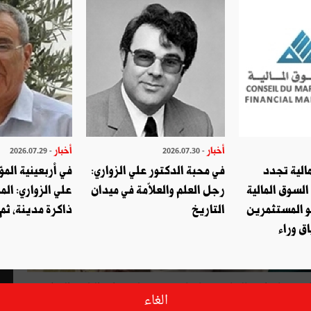
أخبار
أخبار
- 2026.07.29
- 2026.07.30
الية تجدد
في محبة الدكتور علي الزواري:
في أربعينية المؤ
السوق المالية
رجل العلم والعلاّمة في ميدان
علي الزواري: الم
و المستثمرين
التاريخ
ذاكرة مدينة، ثم
ق وراء
أنّ عواطف الصغروني قدّمت مساء يوم الثلاثاء 16 ماي استقالتها من مهامّها كمشرفة على إدارة التلفزة الوطنية
الغاء
ة والرئيس المدير العام للتلفزة التونسية بالنيابة وذلك "لأسباب