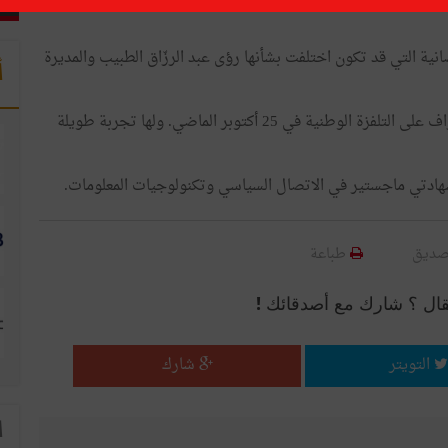
نية التي قد تكون اختلفت بشأنها رؤى عبد الرزّاق الطبيب والمديرة
أ
والجدير بالذكر أنّ عواطف الصغروني قد كلّفت بمهمّة الإشراف على التلفزة الوطنية في 25 أكتوبر الماضي. ولها تجربة طويلة
دتي ماجستير في الاتصال السياسي وتكنولوجيات المعلومات.
صديق
طباعة
قال ؟ شارك مع أصدقائك !
التويتر
شارك
ا