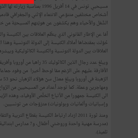
مسيحيي تونس في 14 أفريل 1996 بم
أشخاص مختلفين متنوّعي الانتماء الإثني والجغرافي قادمي
الشّغل والأحياء وهم يكشفون عن هويّتهم المسيحيّة من خلا
حُوّلت بمقتضاها أملاك الكنيسة إلى الدولة التونسية وهذا 
العلاقات بين الدولة التونسية والكنيسة الكاثوليكية وييسّرها
ويبلغ عدد رجال الدّين الكاثوليك 
الأفارقة عليهم على الرّغم ممّا لوحظ أخيرا من وفود جماعا
الرّ
ومهاجرين وعملة. كما توجد أعداد من المسيحيين من الزّواج 
الى الكنيسة جمهورا من الأتباع الخلّص الأوفياء، وهذه الز
وإسبانيات وألمانيات وبولونيات) متزوّجات من تونسيين.
تلميذ).