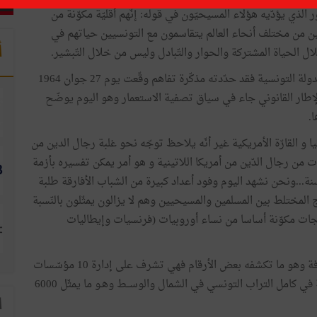
ناسبة زيارته لها الدّور الذي يؤدّيه هؤلاء المسيحيّون في قوله: إنّهم أقليّة مكوّنة من
ن من مختلف أنحاء العالم يتقاسمون مع التونسيين حياتهم في
أ
ل الحياة المشتركة والحوار والتّبادل وليس من خلال التّبشير.
أمّا عن الإطار القانوني الذي ينظّم العلاقات بين الكنيسة والدولة التونسية فقد حدّدته مذكّرة تفاهم وقّعت يوم 27 جوان 1964
الإطار القانوني جاء في سياق تصفية الاستعمار وهو اليوم يوضّح
.
35 راهبا من أوروبا وأفريقيا و القارّة الأمريكية غير أنّه يلاحظ توجّه نحو غلبة رجال الدين من
ت من رجال الدّين من أمريكا اللاتينية و هو أمر يمكن تفسيره بأزمة
هبنة في أوروبا ويبلغ معدّل سنّ هؤلاء الرّهبان نحو 53 سنة...ونحن نشهد اليوم وفود أعداد كبيرة من الشباب الأفارقة طلبة
المختلط بين المسلمين والمسيحيين وهم لا يزالون يمثّلون بالنّسبة
ّيجات مكوّنة أساسا من نساء أوروبيات (فرنسيات وإيطاليات
ومنذ ثورة 2011 ازداد ارتباط الكنيسة بقطاع التربية والثقافة وهو ما تكشفه بعض الأرقام فهي تشرف على إدارة 10 مؤسّسات
(مدرسة مهنية واحدة وروضتي أطفال، و7 مدارس ابتدائية في كامل التراب التونسي في الشمال والوســط وهـو ما يمثّل 6000
ا