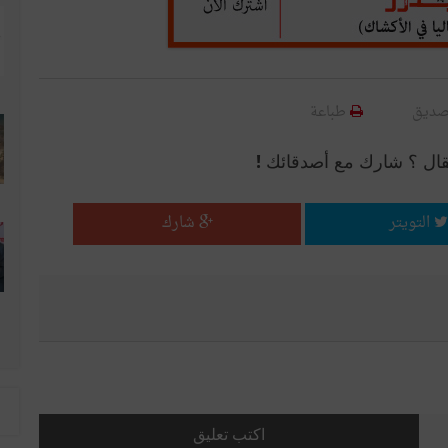
صديق
طباعة
قال ؟ شارك مع أصدقائك !
التويتر
شارك
اكتب تعليق