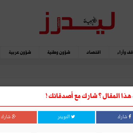
ف وآراء
اقتصاد
شؤون وطنية
شؤون عربية
ذا المقال ؟ شارك مع أصدقائك !
شارك
التويتر
شارك