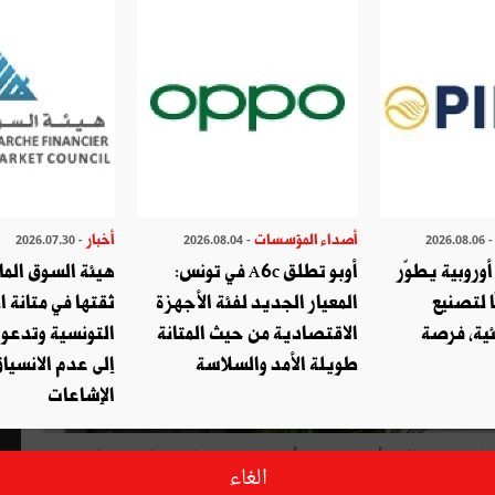
أصداء المؤسسات
أخبار
- 2026.07.30
- 2026.08.04
- 2026.08.
وروبية يطوّر
أوبو تطلق A6c في تونس:
هيئة السوق الما
ا لتصنيع
المعيار الجديد لفئة الأجهزة
ثقتها في متانة ا
ئية، فرصة
الاقتصادية من حيث المتانة
التونسية وتدعو
طويلة الأمد والسلاسة
إلى عدم الانسياق
الإشاعات
ين حوالي 30000، منهم 25000 من الكاثوليك وهم يمثّلون أقليّة، ولكنّها أقليّة تؤدّي دورا نشيطا في قطاعات
الغاء
وثقافية. وقد حدّد البابا يوحنا بولس الثاني في رسالة وجّهها الى