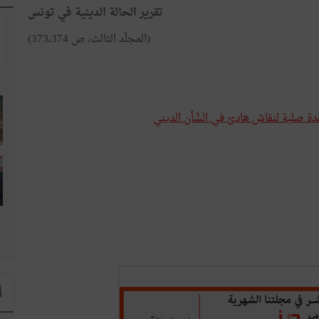
تقرير الحالة الدينية في تونس
(المجلّد الثالث، ص 373،374)
اعدة صلبة لنقاش هادئ في الشّأن الديني
ا