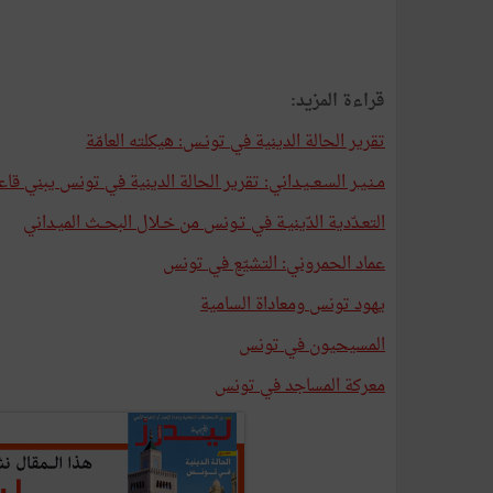
قراءة المزيد:
تقرير الحالة الدينية في تونـس: هيكلته العامّة
مـنـيـر السـعــيـداني: تقرير الحالة الدينية في تونس يبني ق
التعـدّدية الدّينيـة في تـونس من خـلال البحــث الميـداني
عماد الحمروني: التشيّع في تونس
يهود تونس ومعاداة السامية
المسيحيون في تونس
معركة المساجد في تونس