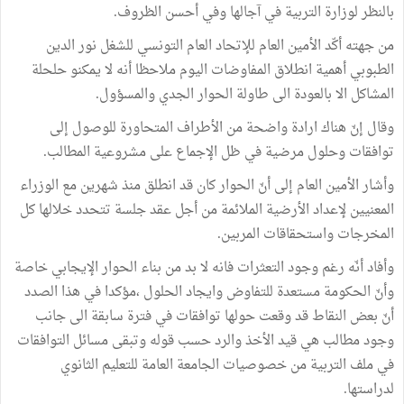
بالنظر لوزارة التربية في آجالها وفي أحسن الظروف.
من جهته أكّد الأمين العام للإتحاد العام التونسي للشغل نور الدين
الطبوبي أهمية انطلاق المفاوضات اليوم ملاحظا أنه لا يمكنو حلحلة
المشاكل الا بالعودة الى طاولة الحوار الجدي والمسؤول.
وقال إنّ هناك ارادة واضحة من الأطراف المتحاورة للوصول إلى
توافقات وحلول مرضية في ظل الإجماع على مشروعية المطالب.
وأشار الأمين العام إلى أنّ الحوار كان قد انطلق منذ شهرين مع الوزراء
المعنيين لإعداد الأرضية الملائمة من أجل عقد جلسة تتحدد خلالها كل
المخرجات واستحقاقات المربين.
وأفاد أنّه رغم وجود التعثرات فانه لا بد من بناء الحوار الإيجابي خاصة
وأنّ الحكومة مستعدة للتفاوض وايجاد الحلول ،مؤكدا في هذا الصدد
أنّ بعض النقاط قد وقعت حولها توافقات في فترة سابقة الى جانب
وجود مطالب هي قيد الأخذ والرد حسب قوله وتبقى مسائل التوافقات
في ملف التربية من خصوصيات الجامعة العامة للتعليم الثانوي
لدراستها.