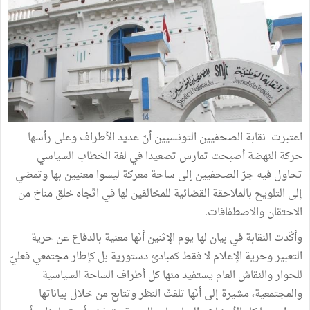
اعتبرت نقابة الصحفيين التونسيين أنّ عديد الأطراف وعلى رأسها
حركة النهضة أصبحت تمارس تصعيدا في لغة الخطاب السياسي
تحاول فيه جرّ الصحفيين إلى ساحة معركة ليسوا معنيين بها وتمضي
إلى التلويح بالملاحقة القضائية للمخالفين لها في اتّجاه خلق مناخ من
الاحتقان والاصطفافات.
وأكّدت النقابة في بيان لها يوم الإثنين أنّها معنية بالدفاع عن حرية
التعبير وحرية الإعلام لا فقط كمبادئ دستورية بل كإطار مجتمعي فعليّ
للحوار والنقاش العام يستفيد منها كل أطراف الساحة السياسية
والمجتمعية، مشيرة إلى أنّها تلفتُ النظر وتتابع من خلال بياناتها