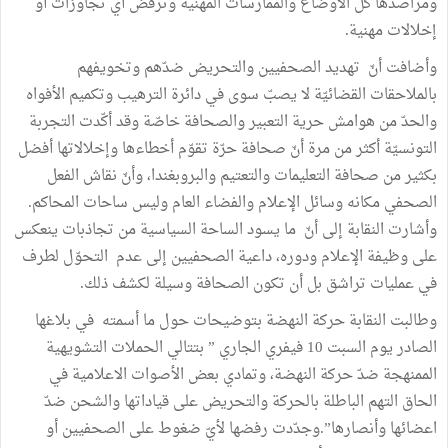
ومراصدها كل الأوضاع والممارسات المهنية وترفض أي تجاوزات أو
إخلالات مهنية.
وأضافت أنّ تهديد الصحفيين والتحريض ضدّهم وتخويفهم
بالملاحقات القضائيّة لا يصبّ سوى في دائرة الترهيب وتكميم الأفواه
والحدّ من هوامش حرية التعبير والصحافة خاصّة وقد أكّدت التجربة
التونسيّة أكثر من مرة أنّ صحافة حرّة تقوّم أخطاءها وإخلالاتها أفضل
بكثير من صحافة التعليمات والتعتيم والبروبغندا، وأنّ نقاش الفعل
الصحفي مكانه وسائل الإعلام والفضاء العام وليس ساحات المحاكم.
وأشارت النقابة إلى أنّ ما يسود الساحة السياسية من تجاذبات ينعكس
على وظيفة الإعلام ودوره، داعية الصحفيين إلى عدم التحوّل لطرف
في عمليات تراشق بل أن تكون الصحافة وسيلة لكشف ذلك.
وطالبت النقابة حركة النهضة بتوضيحات حول ما أسمته في بلاغها
الصادر يوم السبت 10 فيفري الجاري ” بتتالي الحملات التشويهية
الممنهجة ضدّ حركة النهضة، وتمادي بعض الأصوات الاعلامية في
الحاق التهم الباطلة بالحركة والتحريض على قياداتها والشحن ضدّ
اعضائها وأنصارها”.وجدّدت رفضها لأيّ ضغوط على الصحفيين أو