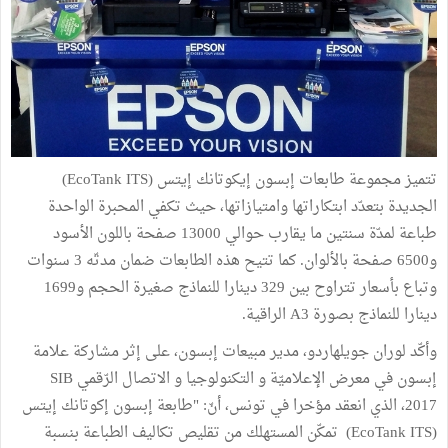
تتميز مجموعة طابعات إبسون إيكوتانك إيتس (EcoTank ITS)
الجديدة بتعدّد ابتكاراتها وامتيازاتها، حيث تكفي المحبرة الواحدة
طباعة لمدّة سنتين ما يقارب حوالي 13000 صفحة باللون الأسود
و6500 صفحة بالألوان. كما تتيح هذه الطابعات ضمان مدتّه 3 سنوات
وتباع بأسعار تتراوح بين 329 دينارا للنماذج صغيرة الحجم و1699
دينارا للنماذج بصورة A3 الراقية.
وأكّد لوران جويلهاردو، مدير مبيعات إبسون، على إثر مشاركة علامة
إبسون في معرض الإعلاميّة و التكنولوجيا و الاتصال الرّقمي SIB
2017، الذي انعقد مؤخرا في تونس، أنّ: "طابعة إبسون إكوتانك إيتس
(EcoTank ITS) تمكّن المستهلك من تقليص تكاليف الطباعة بنسبة