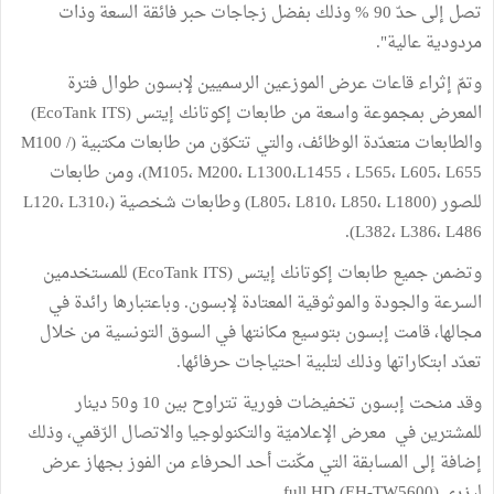
تصل إلى حدّ 90 % وذلك بفضل زجاجات حبر فائقة السعة وذات
مردودية عالية".
وتمّ إثراء قاعات عرض الموزعين الرسميين لإبسون طوال فترة
المعرض بمجموعة واسعة من طابعات إكوتانك إيتس (EcoTank ITS)
والطابعات متعدّدة الوظائف، والتي تتكوّن من طابعات مكتبية (M100 /
M105، M200، L1300،L1455 ، L565، L605، L655)، ومن طابعات
للصور (L805، L810، L850، L1800) وطابعات شخصية (L120، L310،
L382، L386، L486).
وتضمن جميع طابعات إكوتانك إيتس (EcoTank ITS) للمستخدمين
السرعة والجودة والموثوقية المعتادة لإبسون. وباعتبارها رائدة في
مجالها، قامت إبسون بتوسيع مكانتها في السوق التونسية من خلال
تعدّد ابتكاراتها وذلك لتلبية احتياجات حرفائها.
وقد منحت إبسون تخفيضات فورية تتراوح بين 10 و50 دينار
للمشترين في معرض الإعلاميّة والتكنولوجيا والاتصال الرّقمي، وذلك
إضافة إلى المسابقة التي مكّنت أحد الحرفاء من الفوز بجهاز عرض
ليزري full HD (EH-TW5600).