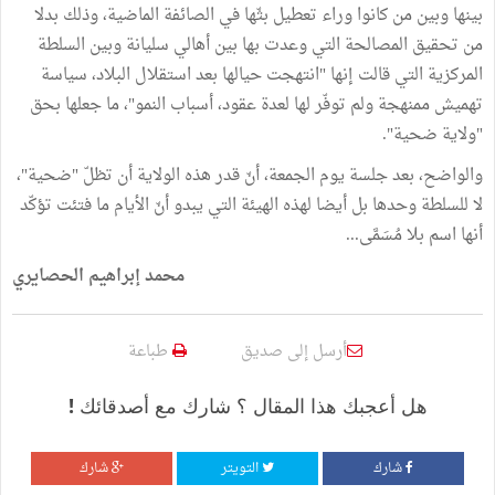
بينها وبين من كانوا وراء تعطيل بثّها في الصائفة الماضية، وذلك بدلا
من تحقيق المصالحة التي وعدت بها بين أهالي سليانة وبين السلطة
المركزية التي قالت إنها "انتهجت حيالها بعد استقلال البلاد، سياسة
تهميش ممنهجة ولم توفّر لها لعدة عقود، أسباب النمو"، ما جعلها بحق
"ولاية ضحية".
والواضح، بعد جلسة يوم الجمعة، أنّ قدر هذه الولاية أن تظلّ "ضحية"،
لا للسلطة وحدها بل أيضا لهذه الهيئة التي يبدو أنّ الأيام ما فتئت تؤكّد
أنها اسم بلا مُسَمَّى...
محمد إبراهيم الحصايري
أرسل إلى صديق
طباعة
هل أعجبك هذا المقال ؟ شارك مع أصدقائك !
شارك
التويتر
شارك