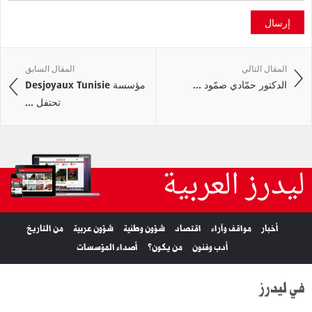
إرسال
المقال التالي
المقال السابق
الدكتور حمّادي صمّود ...
مؤسسة Desjoyaux Tunisie
تحتفل ...
ليدرز العربية
أخبار
مواقف وآراء
اقتصاد
شؤون وطنية
شؤون عربية
من التاريخ
أدب وفنون
من يكون؟
أصداء المؤسسات
في ليدرز