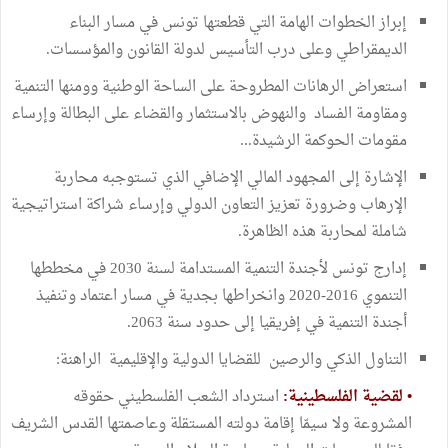
إبراز الخطوات الهامة التي قطعتها تونس في مسار البناء
الديمقراطي وعلى درب التأسيس لدولة القانون والمؤسسات.
استعراض الرهانات المطروحة على الساحة الوطنية وومنها التنمية
ومقاومة الفساد والنهوض بالاستثمار والقضاء على البطالة وإرساء
مقومات الحوكمة الرشيدة...
الإشارة إلى المجهود المالي الإضافي الذي تستوجبه محاربة
الإرهاب وضرورة تعزيز التعاون الدولي وإرساء شراكة استراتيجية
شاملة لمحاربة هذه الظاهرة.
إدارج تونس لأجندة التنمية المستدامة لسنة 2030 في مخططها
التنموي 2016-2020 وانخراطها بجدية في مسار اعتماد وتنفيذ
أجندة التنمية في إفريقيا إلى حدود سنة 2063.
التناول الذكي والرصين للقضايا الدولية والإقليمية الراهنة:
•
لقضية الفلسطينية:
استرداد الشعب الفلسطيني حقوقه
المشروعة ولا سيمّا إقامة دولته المستقلة وعاصمتها القدس الشريف