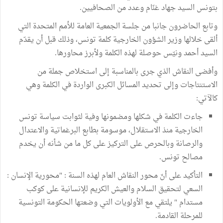
بتونس السيد جهاد غنّام وعدد من الصحافيين.
وتابع الحاضرون جانبا من جلسة الجمعية العامة للأمم المتحدة التي
ألقى خلالها وزير الشؤون الخارجية كلمة تونس، وذلك قبل أن يقدّم
السيد أحمد ونيّس حوصلة لهذه الكلمة ولأبرز محاورها.
وأفضى النقاش الذي جرى بالمناسبة إلى استخلاص جملة من
الاستنتاجات وإلى تحديد المسائل الكبرى الواردة في الكلمة وهي
كالآتي:
جاءت الكلمة في شكلها ومضمونها وفية لثوابت سياسة تونس
الخارجية منذ الاستقلال، موسومة بطابع البرغماتية والاعتدال
والرصانة وبالحرص على التركيز على كل ما من شأنه أن يخدم
مصالح تونس.
التأكيد على أنّ محور النقاش العام لهذه السنة : "محورية الإنسان :
السعي لتحقيق السلام والعيش الكريم للإنسانية على كوكب
مستدام " يلتقي مع الأولويات التي وضعتها الحكومة التونسية
للمرحلة القادمة.