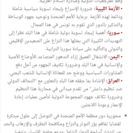
وفقا للمرجعيات الدولية ومبادرة السلام العربية.
•
الأزمة الليبية:
ضرورة الإسراع بإيجاد تسوية سياسية شاملة
ودائمة لهذه الأزمة برعاية الأمم المتحدة وتوحيد جهود الوساطة
والتذكير بالدور الذي تقوم به تونس في هذا المجال.
•
سوريا:
أهمية إيجاد تسوية دولية شاملة في هذا البلد نظرا إلى
التهديدات الكبيرة التي يمثلها هذا النزاع على الصعيدين الإقليمي
والدولي والتأكيد على سيادة سوريا الترابية.
•
اليمن:
الانشغال العميق إزاء التدهور المتصاعد للأوضاع الأمنية
والإنسانية في هذا البلد وضرورة تكثيف الجهود من أجل دفع
المشاورات السياسية ووضع حد للمعاناة الإنسانية للشعب اليمني.
•
العراق:
الإشادة بما حققه هذا البلد بالتعاون مع "التحالف الدولي
ضد تنظيم داعش" من تقدم ميداني في محاربة هذا التنظيم
وضرورة تكاتف جهود المجموعة الدولية لتأمين عمليات إعادة
الإعمار وعودة اللاجئين.
محورية دور منظمة الأمم المتحدة في التوصل إلى حلول مبتكرة
لقضايا تفاقم بؤر التوتر والنزاع ومكافحة التطرف والإرهاب والحد
من انتشار أسلحة الدمار الشامل ودعم حقوق الإنسان وتنفيذ