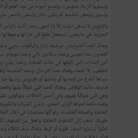
ويسمّيها الرّعاة «دبّوس»، ويُصنع أجوده من عود العتم أو ا
ويُسوّى ويُدهن بالشّحمّ ثمّ يُكوى بالنّار ويُسقى بالسّمن حتّ
والدّبّوس لا يُسمّى دبّوسا إلاّ إذا انتهى بجذر أشبه بالرّأس ال
الحزبيّة، في ما مضى، تستعمل مثلها في غاراتها وصولاتها وجول
وهناك العصا الصّولجان، مرصّعة بالدّرّ والياقوت، تحيي وتم
العصور، عصا موسى وعصا سلفادور دالي وعصا موبوتو سيسيك
أنور السّادات التي تأبّطها في حادث المنصّة، وعصا جدّي؛
الخطيب إلاّ العصا، وهناك عصا التّرحال، وعصا المكنسة؛ وهن
عساها تُخرج من كبّوسها أو مِخلتها أو طربوش برنسها حبّا وعن
فــارغة، خالية الوفاض. وهناك العصا التي تتوكّأ عليها والعصا
وهي التي تتوكّــأ عليهم، وفي أحسن الحالات، يتوكّؤون علي
وهذه حكمة أحياها الوزير المفدّى، راعـــي الشّبــاب والشّبي
الخلفيّة والعجلة الخامسة، ولو أنّها مفشوشة في أغلب الحالا
طويلة، تذهب إلى الصّفوف الخلفيّة وتغفل عن الصّفوف الأمامي
خُلقوا ليشدّوا الصفّ، طوعا أو كرها، وهناك صفّ النّظام وصفّ
فرأى رجالا ونساء كثيرين يقفون في صفّ طويل لا يبصر منه إل