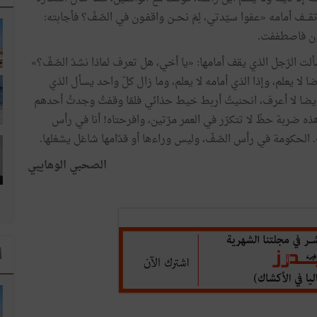
 تقـــف أمامه «عفوا سيّدتي، لِمَ نحــن واقفـون في الصّفّ؟ فأجابته:
ّون فاصطففت.
لت الرّجل الذي يقف أمامها: «يا أخي، هل تعرف لماذا نشدّ الصّفّ؟»
ا لا يعلم، وإذا الذي أمامه لا يعلم، وما زال كلّ واحد يسأل الذي
ا أيضا لا أعرف، انحنيتُ أربط خيط حذائي فلمّا وقفتُ وجدتُ أحدهم
ه ضربة حظّ لا تتكرّر في العمر مرّتين، وافرحتاه! أنا في رأس
. الحكومة في رأس الصّفّ، وليس وراءها أو قدّامها شاغل يشغلها.
الصحبي الوهايبي
ا