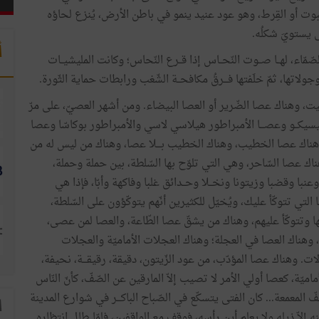
لبوت أو القِرط، وهو عود عنيد ينمو في باطن الأرض، يُنزع لحاؤه
ى يستويَ شكلُه.
أ
صّمّاء، لهــا صــوت النّحــاس إذا قــرع النّحاس؛ وكانت المليشيــات
اتها، ثمّ خلَفتها فـــرقُ مكافحــة الشّغب ورابطات حماية الثّورة.
يت، وهناك عصا الضّرير أو العصا البيضاء. ومن أشهر العصيّ، على مرّ
ــو وعصـــا الأمبراطور هيلاسي لاسي والأمبراطور بوكاسّا وعصا
 وهناك عصا الخطيب، وهناك الخطيب بـــلا عصا، وهناك من ليس له من
اك عصا السّاحر، وهي التي تلوّح بها السّلطة، بين حملة وحملة،
با وقضبا وزيتونا ونخــلا وحــدائق غلبا وفاكهة وأبّا، فإذا هي
 التي تتوكّأ عليك، ويُخيّل للكثيرين أنّهم يتوكّؤون على السّلطة،
ها وتتوكّأ عليهم، وهناك من يشقّ عصا الطّاعة، والعصا لمن عصى،
بة، وهناك العصا في العجلة؛ وهناك العجلات الأماميّة والعجلات
ت. وهناك عصا المؤدّب، من عود الزّيتون، دقيقة، رقيقـــة، نحيفة،
ّة، كعصا أولي الأمر لا تصيب إلاّ المارقين عن الصّفّ، كأنّ النّاس
 المعمعة... كان الفتى يتسكّع في الصّباح الباكـــر في شوارع المدينة
ا
اّ ذيله ولا يعلم أين رأسه، فوقف مع الواقفين، فلمّا طال انتظاره