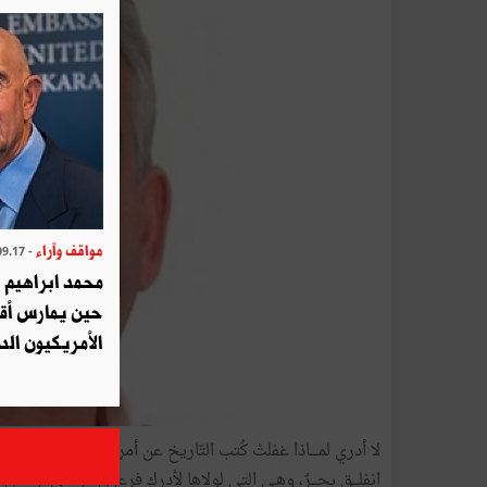
مواقف وآراء
- 2025.09.17
محمد ابراهيم 
حين يمارس أق
الأمريكيون الد
لا أدري لمــــاذا غفلتْ كُتب التّاريخ عن أمر العصا ومآلها بعد 
انفلـــق بحـــرٌ، وهـي التي لولاها لأدرك فرعونُ موسى، ولكان