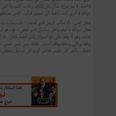
والصفّ لا يتزحــزح، سـأل بكلّ اللّطف والأدب السّيّـــدةَ التي
«والله لا أدري، كنت ذاهبة إلى السّوق فرأيت النّاس يصطف
فقال الفتى: «ألاَ سألتِ الرّجل الذي أمامك؟» فاستجابت وسأ
فقال: «والله لا أعلم ولكنّي سأسأل الذي أمامي»، فإذا هو أيض
قدّامه وهو لا يعلم حتّى بلغ السّؤال رأس الصّفّ فقال: «أن
واقفا ورائي، وخلفَه وقفَ آخرون، فقلتُ بيني وبين نفسي: هذ
الصّفّ، سأبقى إذن وليس قدّامي أو ورائي شـــاغل يشغلني»