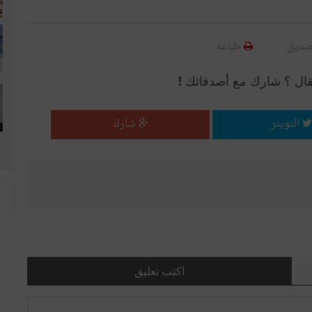
صديق
طباعة
قال ؟ شارك مع أصدقائك !
التويتر
شارك
اكتب تعليق