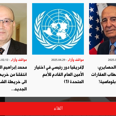
مواقف وآراء
مواقف وآراء
- 2025.02.12
- 2025.04.29
الحصايري:
لإفريقيا دور رئيسي في اختيار
محمد إبراهيم ا
طاب العقارات
الأمين العام القادم للأمم
انتقلنا من خري
بلوماسية!
المتحدة (1)
الى خريطة الشر
الجديد...
واقعة موسى وفرعون، فلم يَرِدْ لها بعدها ذِكرٌ أبدا؛ وهي التي لولاها ما
الغاء
 التّاريخ غيرَ التّاريخ…والعصيّ أنواع شتّى، بدءا بعصا الرّاعي