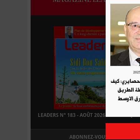
لحصايري: كيف
طة الطريق
ق الاوسط
LEADERS N° 183 - AOÛT 2026 : EN KIOSQUE
ABONNEZ-VOUS