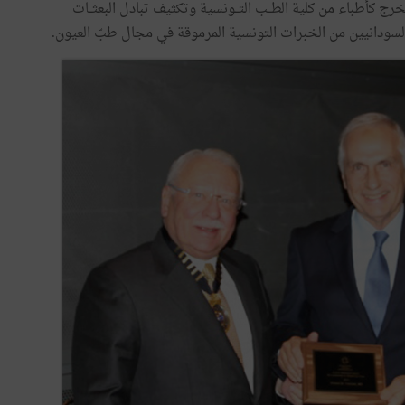
رج كأطباء من كلية الطــب التــونسية وتكثيف تبادل البعثــات
ء السودانيين من الخبرات التونسية المرموقة في مجال طبّ العيون.