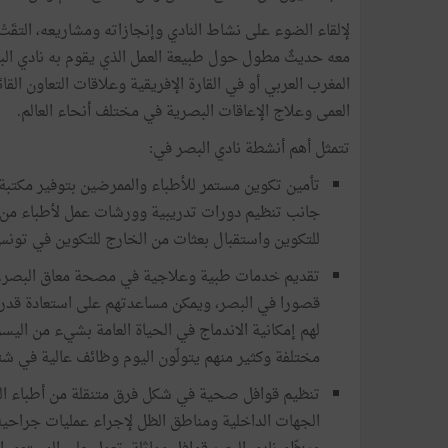
لإلقاء الضوء على نشاط النادي وإنجازاته ومشاريعه، التقَتْ
معه حديثٌ مطول حول طبيعة العمل الذي يقوم به نادي البص
المغرب العربي أو في القارة الإفريقية وعلاقات التعاون الق
العمى وعلاج الإعاقات البصرية في مختلف أنحاء العالم.
تتمثل أهم أنشطة نادي البصر في:
تأمين تكوين مستمر للأطباء والممرضين بتوفير مكت
جانب تنظيم دورات تدريبية وورشات عمل لأطباء من تو
للتكوين واستقبال بعثات من الخارج للتكوين في تونس
تقديم خدمات طبية وعلاجية في مصحة معاق البصر. ه
قصورا في البصر، ويمكن مساعدتهم على استعادة قدراتهم
لهم إمكانية الاندماج في الحياة العامة بشيء من اليسر.
مختلفة وكثير منهم يتولّون اليوم وظائف عالية في 
تنظيم قوافل صحية في شكل فرق متنقلة من أطباء العيو
الجهات الداخلية ومناطق الظل لإجراء عمليات جراحية ب