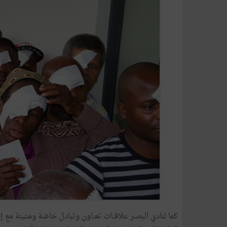
كما لنادي البصـر علاقــات تعــاون وتبادل خاصّة ومتينة م