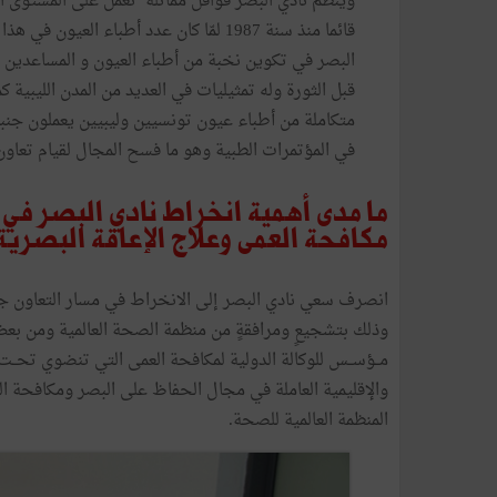
وينظّم نادي البصر قوافل مماثلة تعمل على المستوى الإ
قائما منذ سنة 1987 لمّا كان عدد أطباء ا
البصر في تكوين نخبة من أطباء العيون و المساعدين من
قبل الثورة وله تمثيليات في العديد من المدن الليبي
متكاملة من أطباء عيون تونسيين وليبيين يعملون جنب
في المؤتمرات الطبية وهو ما فسح المجال لقيام تعاون
ما مدى أهمية انخراط نادي البصر في
مكافحة العمى وعلاج الإعاقة البصرية
انصرف سعي نادي البصر إلى الانخراط في مسار التعاون ج
وذلك بتشجيعٍ ومرافقةٍ من منظمة الصحة العالمية ومن بعض ال
مــؤســس للوكالة الدولية لمكافحة العمى التي تنضوي تحــت 
والإقليمية العاملة في مجال الحفاظ على البصر ومكافحة 
المنظمة العالمية للصحة.