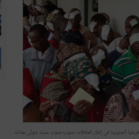
ع إفريقيا الجنوبية في إطار العلاقات جنوب/جنوب حيث تتولّى بعثاته