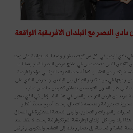
ادي البصر مع البلدان الإفريقية الواقعة
ـة في نادي البصر في كل من كوت ديفوار وغينيا الاستوائية على وجه
قنِيَّيْن اثنين متخصصين في علاج مرض البصر للقيام بعمليات
سية بكثير من التقدير، كما أتيحت للطرف التونسي مؤخرا فرصة
رغبتها في مزيد تعزيز التبادل بين البلدين. ويحرص النادي على
أخصائيي طب العيون التونسيين يعملان كطبيين خاصّين صلب
سية مزيد من فرص التواجد والعمل في هذا البلد الإفريقي الذي يعتبر
رد ومخزونات بترولية ومنجميه ذات بال، بحيث أصبح محطّ أنظار
الخبرات والمهارات والتجارب والبنى التحتية المتطوّرة في المجال
ذا البلد ومع كل البلدان الإفريقية الفرنكوفونية بحيث لا يقف عند
ة العامة والخاصة، بل يتجاوز ذلك إلى التعليم والتكوين. وتونس