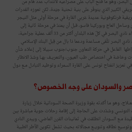
ضى البصر، وهو ما فتح الباب على مصراعيه لانتداب عدد هام من
إفريقي الكبير الذي يتوفّر على بنية تحتية جيّدة، لكن تعوزه القدرات
ريقية فرنكوفونية عديدة غربي القارة في مرحلة أولى مثل النيجر
 وساحل العاج وبوركينا فاسو، قبل أن يمتدّ في مرحلة ثانية إلى
شرق القارة ليشمل جيبوتي والموزمبيق خاصة. وأجرى أطباء نادي البصر في كلّ هذه البلدان أكثر من 33 ألف عملية جراحية،
ادي البصر تلْقى مساعدة ودعما ذا بال من قِبل البنك الإسلامي
نخراطها الفاعل في حركة التعاون جنوب/جنوب سبيلا إلى إعلاء شأن
 وخاصّة في اختصاص طب العيون، والتعريــف بهــا وشدّ الانظار
 تعزيز انفتاح تونس على القارة السمراء وتوطيد التبادل مــع دول
البصر والسودان على وجه الخصوص؟
لاج، وهو مـا أكدته بقوة وزيرة الصحة السودانية خلال زيارة
التونسي وشدّدت على الحاجة إلى إقامة رحلات جوية مباشرة بين
دة مــع السودان انطلقت في ثمانينات القرن الماضي، ويبدي النادي
وسيع نطاقه وتنويـــع مجـالاته بحيث تشمل تكوين الأطر الطبية