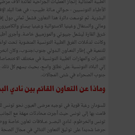
الطبية المتتالية إنجاز العمليات الجراحية لفائدة آلاف مر
الأطباء التونسيين - حــوالي مــائة طبيــب - في هذا البلد ال
البشرية. ثم توسعت دائرة هذا التعاون فشمل ثماني دول إف
ومالي والسنغال وغينيا الاستوائية وغينيا بيساو والكاميرون
وكانت تدخّلات الفرق الطبية التونسية المنضوية تحت لواء ن
للتنمية في إطار التعــاون الــدولي جنوب/جنــوب، وكان ا
القدرات والمهارات الطبية التونسية في مختلف الاختصاصات
إلي البلاد التونسية على نطاق واسع، بحيث يسهم كل ذلك في
جنوب الصحراء في شتى المجالات.
وماذا عن التعاون القائم بين نادي 
للسودان رغبة قوية في توجيه مرضى العيون نحو تونس للعــ
قامت بها إلى تونس حيث أجرت محادثات مهمّة مع الجانب 
تونس والخرطوم. لنادي البصـــر عـــلاقات تعاون خاصة ووطي
حرصا شديدا على توثيق التعاون الثنائي في مجال الصحة وت