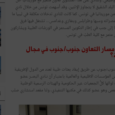
قليمي. وللنادي على هذا المستوى تعاون متميّز مع موريتانيا ظلَّ
لعيون في هذا البلد الشقيق لا يتجاوز الإثنين. وقد أسهمت تونس من خلال نادي
 موريتانيا في تونس. كما كانت للنادي تدخلات مكثّفة في ليبيا ما
ة كمصراته وسبها وطرابلس وبنغازي وغدامس... تشتغل فيها فرق
ا إلى جنب في إطار التكوين المستمر في الورشات الطبية ويشاركون
 مثمر مع كلية الطبّ في تونس.
 مسار التعاون جنوب/جنوب في مجال
؟
نوب/جنوب عن طريق إيفاد بعثات طبية لعدد من الدول الإفريقية
مؤسسات الاقليمية والعالمية باعتبــار أنّ نــادي البصــر عضو
لوائها كلُّ الجمعيات غير الحكومية والهيئات الرسمية الوطنية
العمى وهو عضو كذلك في مكتبها التنفيذي، ولنا مقعد استشاري صلب
ا