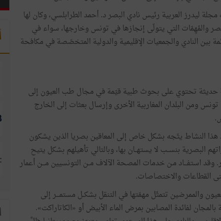
 مجلة ليدرز العربية رئيس نادي البصر د. أحمد الطرابلسي، وكان لها
ر والمُهِمّات التي يتولّى إنجازها في تونس وخارجها، سواء في
أ
ائمة بين النادي والجمعيات الإقليمية والدولية المتخصّصة في مكافحة
بة حديثة تحتوي على بحوث طبية قيّمة في مجال طب العيون إلى
نس ومن البلدان المغاربية الأخرى وإرسال بعثات إلى الخارج
.
ذا النشاط يتّجه بشكل خاص إلى المعاقين بصريا الذين يشكون
 البصرية بنســب لا يستهــان بها، وبالتالي تأهيلهم بشكل يتيح
 وقد استفـــاد مـن خدمات المصحة الآلاف مــن التونسيين مـــن أعمار
شتى القطاعات والاختصاصات.
ن والممرضين تتمثّل مهمّتها في التنقل بشكــل مستمـــر إلى
المجان لفائدة المصابين بمرض الماء الأبيض أو «الكاتاراكت».
ا