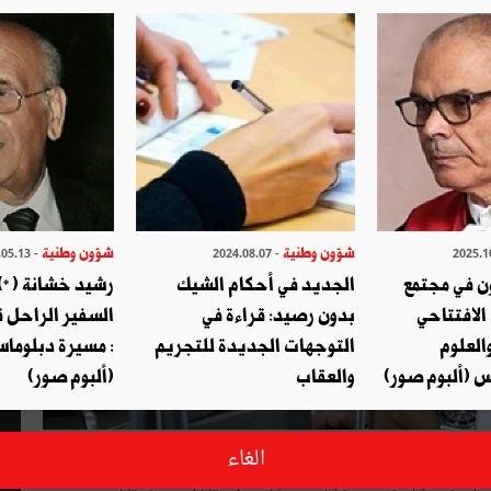
شؤون وطنية
شؤون وطنية
- 2024.05.13
- 2024.08.07
ن في مجتمع
الجديد في أحكام الشيك
رشيد خشانة (*) 
الافتتاحي
بدون رصيد: قراءة في
السفير الراحل 
العلوم
التوجهات الجديدة للتجريم
: مسيرة دبلوماس
س (ألبوم صور)
والعقاب
(ألبوم صور)
نادي البصر جمعيةٌ تونسية غير حكومية تهتمّ بالحفاظ على البصر تكوّنت من مجموعة من الأطباء المتطوعين عام 1981 فيها
الغاء
اع الجامعي بالإضافة إلى عدد من الممرضين والمشجعين.