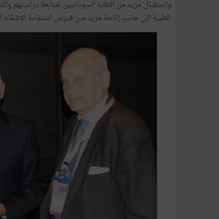
واستقبال مزيد من الطلبة السودانيين لمتابعة دراستهم والتخ
الطبية الى جانب إتاحة مزيد مــن فـــرص استفـادة الاشقّا