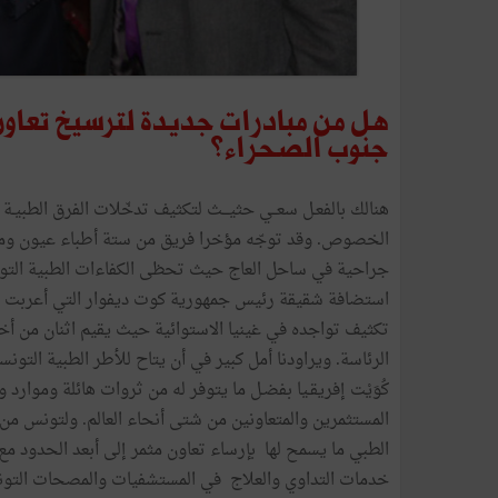
هل من مبادرات جديدة لترسيخ تعاون ن
جنوب الصحراء؟
هنالك بالفعـل سعــي حثيـــث لتكثيف تدخّلات الفرق الطبي
الخصوص. وقد توجّه مؤخرا فريق من ستة أطباء عيون ومن ت
جراحية في ساحل العاج حيث تحظى الكفاءات الطبية التون
استضافة شقيقة رئيس جمهورية كوت ديفوار التي أعربت عن 
تكثيف تواجده في غينيا الاستوائية حيث يقيم اثنان من 
الرئاسة. ويراودنا أمل كبير في أن يتاح للأطر الطبية التون
كُوَيْت إفريقـيا بفضـل ما يتوفر له من ثروات هائلة وموا
المستثمرين والمتعاونين من شتى أنحاء العالم. ولتونس من 
الطبي ما يسمح لها بإرساء تعاون مثمر إلى أبعد الحدود مع ه
خدمات التداوي والعلاج في المستشفيات والمصحات التونسي