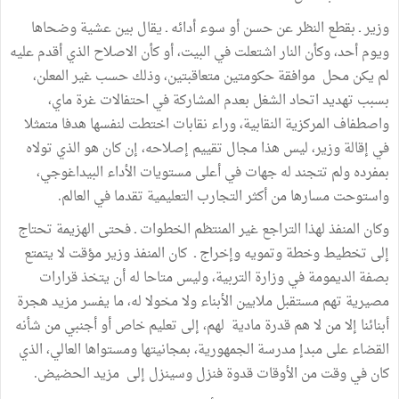
وزير ـ بقطع النظر عن حسن أو سوء أدائه ـ يقال بين عشية وضحاها
ويوم أحد، وكأن النار اشتعلت في البيت، أو كأن الاصلاح الذي أقدم عليه
لم يكن محل موافقة حكومتين متعاقبتين، وذلك حسب غير المعلن،
بسبب تهديد اتحاد الشغل بعدم المشاركة في احتفالات غرة ماي،
واصطفاف المركزية النقابية، وراء نقابات اختطت لنفسها هدفا متمثلا
في إقالة وزير، ليس هذا مجال تقييم إصلاحه، إن كان هو الذي تولاه
بمفرده ولم تتجند له جهات في أعلى مستويات الأداء البيداغوجي،
واستوحت مسارها من أكثر التجارب التعليمية تقدما في العالم.
وكان المنفذ لهذا التراجع غير المنتظم الخطوات ـ فحتى الهزيمة تحتاج
إلى تخطيط وخطة وتمويه وإخراج ـ كان المنفذ وزير مؤقت لا يتمتع
بصفة الديمومة في وزارة التربية، وليس متاحا له أن يتخذ قرارات
مصيرية تهم مستقبل ملايين الأبناء ولا مخولا له، ما يفسر مزيد هجرة
أبنائنا إلا من لا هم قدرة مادية لهم، إلى تعليم خاص أو أجنبي من شأنه
القضاء على مبدإ مدرسة الجمهورية، بمجانيتها ومستواها العالي، الذي
كان في وقت من الأوقات قدوة فنزل وسينزل إلى مزيد الحضيض.