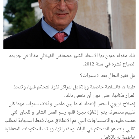
تلك مقولة عنون بها الاستاذ الكبير مصطفى الفيلالي مقالا في جريدة
الصباح نشره في سنة 2012.
هل تغير الحال بعد 5 سنوات؟
طبعا لا، فالسلطة خاضعة وبالكامل لمراكز نفوذ تتحكم فيها، وتتخذ
القرار مكانها، حتى دون أن تخفي ذلك.
إصلاح تربوي استمر الإعداد له ما بين عامين وثلاث سنوات مهما كان
تقييم مضمونه يتم إلغاؤه بجرة قلم، رغم العمل الشاق واللجان التي
عملت عليه، والاستنتاجات التي تم الانطلاق منها، فقط استجابة لمطلب
نقابي بات هو المتحكم في البلاد ومقدراتها، وباتت الحكومات المتعاقبة
خاضعة له بالكامل.