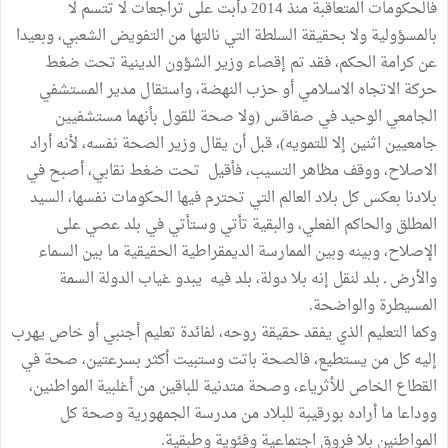
فالحكومات المتعاقبة منذ 2014 دأبت على تراجعات لا تتسم لا
بالمسؤولية ولا بحقيقة السلطة التي نالتها من التفويض الشعبي، وبعيدا
عن كرامة الحكم، فقد تم إقصاء وزير الشؤون الدينية تحت ضغط
حركة الاتجاه الاسلامي أو حزب النهضة، واستقال مدير المستشفي
الجامعي الوحيد في صفاقس (ولا صحة للقول بأنهما مستشفيين
جامعيين اثنين إلا للتمويه)، قبل أن يقال وزير الصحة نفسه، لأنه أراد
الاصلاح، ووقف مظاهر التسيب، فأقيل تحت ضغط نقابي، أصبح في
بلادنا بعكس كل بلاد العالم التي تحترم فيها الحكومات نفسها، السيد
المطلق والحاكم الفعلي، والبقية تأتي وستأتي في بلد عصي على
الإصلاح، وبينه وبين الممارسة الديمقراطية الحقيقية ما بين السماء
والأرض ـ بلد لنقل إنه بلا دولة، بلد فيه يبدو غياب الدولة السمة
المسيطرة والواضحة.
وكما التعليم الذي يفقد حقيقة روحه، لفائدة تعليم أجنبي أو خاص يهرب
إليه كل من يستطيع، فالصحة باتت وستبيت أكثر بسرعتين، صحة في
القطاع الخاص للأثرياء، وصحة متدنية للباقين من أغلبية المواطنين،
ووداعا ما أراده بورقيبة للبلاد من مدرسة الجمهورية وصحة كل
المواطنين بلا فروق اجتماعية وفئوية وطبقية.