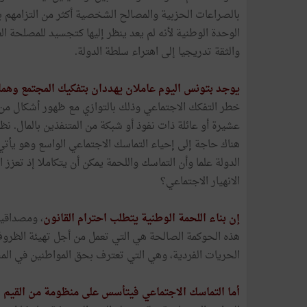
بالصراعات الحزبية والمصالح الشخصية أكثر من التزامهم با
الوحدة الوطنية لأنه لم يعد ينظر إليها كتجسيد للمصلحة 
والثقة تدريجيا إلى اهتراء سلطة الدولة.
يوجد بتونس اليوم عاملان يهددان بتفكيك المجتمع وهما:
خطر التفكك الاجتماعي وذلك بالتوازي مع ظهور أشكال من
عشيرة أو عائلة ذات نفوذ أو شبكة من المتنفذين بالمال. نظ
هناك حاجة إلى إحياء التماسك الاجتماعي الواسع وهو يأتي
الدولة علما وأن التماسك واللحمة يمكن أن يتكاملا إذ تعز
الانهيار الاجتماعي؟
إن بناء اللحمة الوطنية يتطلب احترام القانون
، ومصداقية
هذه الحوكمة الصالحة هي التي تعمل من أجل تهيئة الظروف ا
الحريات الفردية، وهي التي تعترف بحق المواطنين في المشا
أما التماسك الاجتماعي فيتأسس على منظومة من القيم