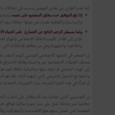
إنما عدم التوازن بين هذين النهجين يتسبب في إخلالات با
وتتحجر 
إذا بلغ التوافق حده ينغلق المجتمع على نفسه
والسياسية والثقافية تغيرت من حولها ؛ وهكذا يجد الم
ولما يسيطر الزخم الناتج عن التصارع على الحياة الاج
تؤدي إلى فقدان القيم والتفكك الاجتماعي وانهيار الم
والطائفية، والجهوية وهي من مظاهر الإخلالات التي 
إن المتمعن في المشهد الاجتماعي التونسي اليوم لا يقدر على
مختلف الطبقات الاجتماعية غير واضحة وقابلة للاختراق في ظ
إلى انهيار اجتماعي أو تتولد عنها ديناميكية خلاقة تعيد 
وتناغما مع التحول التاريخي الذي تشهده البلاد. هذا هو 
أو امرأة في هذه الفترة الحرجة حيث التغييرات المتعددة ت
إن التونسيين الذين اعتادوا منذ الاستقلال على الحزب الحا
المتعددة التي تفصل بينهم منها الاقتصادية والجغرافية والأ