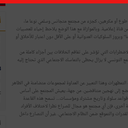
أ
 عن طوع أو مكرهين، كجزء من مجتمع متجانس وسلمي نوعا ما،
ن قناة إعلامية. وبالموازاة مع هذا الوضع يلاحظ إحياء للعصبيات
 وبروز السلوكيات العدوانية أو على الأقل دون اعتبار للأخلاق أو
اضطرابات التي تؤشر على تفاقم الخلافات بين أجزاء كاملة من
مع التونسي لا يزال يحظى بالتماسك الاجتماعي الذي تحتاج إليه
التمظهرات وهذا التعبير عن العداوة لمجموعات متضامنة في الظاهر
خضع إلى نهجين متناقضين. من جهة، يعيش المجتمع على أساس
وقواعد سلوك وتاريخ مشترك ومؤسسات... تسمح هذه القاعدة
ية أخرى، فإن أي مجتمع هو مجال للصراع نظرا لاختلاف الأفراد
قدرات والتموقع ضمن النظام الاجتماعي. غير أن التصارع داخل
ا