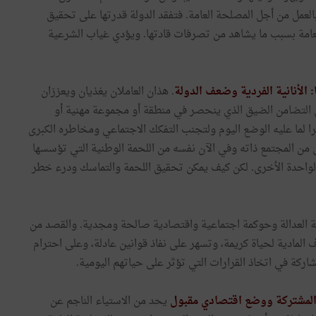
لعمل من أجل المصلحة العامة. فتفقد الدولة قدرتها على تحقيق
العامة بسبب ما يشاهد من تصرفات قادتها. ويؤدي غياب الشرعية
 الأنانية الفردية وضعف الدولة
. هذان العاملان يغذيان ويعززان
 التضامن الضيق الذي ينحصر في منطقة أو مجموعة مهنية أو
را لما عليه الوضع اليوم ولتجنب التفكك الاجتماعي ومخاطره الكبرى
 من المجتمع ذاته وفي الآن نفسه من اللحمة الوطنية التي تؤسسها
ز الواحدة الأخرى. لكن كيف يمكن تحقيق اللحمة والتماسك ودرء خطر
 العدالة وحوكمة اجتماعية واقتصادية صالحة ومجدية. والقصد من
لمادية لحياة كريمة، وتسهر على نفاذ قوانين عادلة، وعلى احترام
ركة في اتخاذ القرارات التي تؤثر على حياتهم اليومية.
 المشتركة ووضع اقتصادي مقبول
يحد من الاستياء الناجم عن