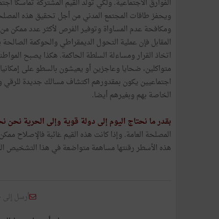
الفوارق الاجتماعية. ولكي تولد القيم المشتركة تماسكا اجت
ويحفز طاقات المجتمع المدني من أجل تحقيق هذه المصلحة. 
ومكافحة عدم المساواة وتوفير الفرص لأكثر عدد ممكن من 
المقابل فإن عملية التحول الديمقراطي والحوكمة الصالحة
اتخاذ القرار ومساءلة السلطة الحاكمة. هكذا يصبح المواطنو
متواكلين، ضحايا وعاجزين أو يعيشون بالسطو على إمكانيات
اجتماعيين يكون بمقدورهم اكتشاف مسالك جديدة للرقي واب
الخاصة بهم وبغيرهم أيضا.
بقدر ما نحتاج اليوم إلى دولة قوية وإلى الحرية نحن نح
المصلحة العامة. وإذا كانت هذه القيم غائبة فالإصلاح م
هذه الأسطر رقنتها مساهمة متواضعة في هذا التشخيص ال
أرسل إلى 