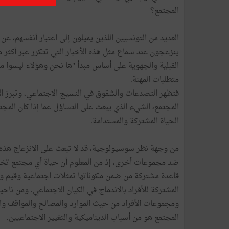
المجتمع؟
العديد من التونسيين اللذين يميلون إلى اعتبار أنفسهم،
ينزعجون عند سماع مثل هذه الأخبار التي تتكرر عبر أكثر م
القبلية والجهوية على أساس مبدأ "ها نحن وهؤلاء ليسوا منا"
متطلبات المهنة.
فتظهر التصدعات والشقوق في النسيج الاجتماعي، وتبرز ال
المجتمع، الشيء الذي يبعث على التساؤل عما إذا كان المجت
الحياة المشتركة والمستدامة.
من وجهة نظر سوسيولوجية، قد لا تبعث على الانزعاج هذه 
ضد مجموعات أخرى، إذ من المعلوم أن حياة أي مجتمع ت
قاعدة مشتركة من ضمن مكوناتها تمثلات اجتماعية وقيم 
المشتركة للأفراد بالاندماج في الكيان الاجتماعي. ومن ناح
ومجموعات الأفراد من حيث الموارد والمصالح والمواقف وال
المجتمع هو من أسباب الديناميكية والتغيير الاجتماعيين.