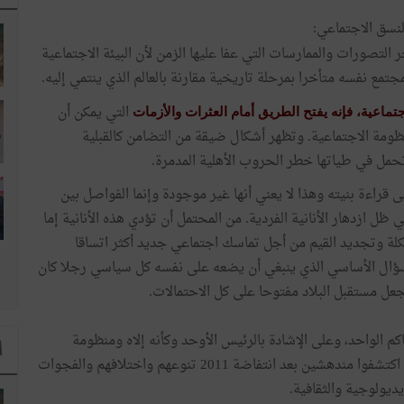
لنسق الاجتماعي:
التصورات والممارسات التي عفا عليها الزمن لأن البيئة الاجتماعية
جتمع نفسه متأخرا بمرحلة تاريخية مقارنة بالعالم الذي ينتمي إليه.
التي يمكن أن
تماعية، فإنه يفتح الطريق أمام العثرات والأزمات
نظومة الاجتماعية. وتظهر أشكال ضيقة من التضامن كالقبلية
تحمل في طياتها خطر الحروب الأهلية المدمرة.
 قراءة بنيته وهذا لا يعني أنها غير موجودة وإنما الفواصل بين
ل ازدهار الأنانية الفردية. من المحتمل أن تؤدي هذه الأنانية إما
هيكلة وتجديد القيم من أجل تماسك اجتماعي جديد أكثر اتساقا
السؤال الأساسي الذي ينبغي أن يضعه على نفسه كل سياسي رجلا كان
جعل مستقبل البلاد مفتوحا على كل الاحتمالات.
كم الواحد، وعلى الإشادة بالرئيس الأوحد وكأنه إلاه ومنظومة
ا
إعلامية غير صادقة تعمل على نشر صورة مثالية للواقع، قد اكتشفوا مندهشين بعد انتفاضة 2011 تنوعهم واختلافهم والفجوات
يديولوجية والثقافية.