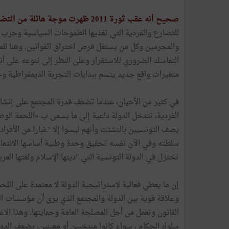
صحيح أنه عقب ثورة 2011 ظهرت موجة هائلة من التضامن الاجتماعي ولكنها لم تصمد طويلا
للتصارع والفردية التي تغذيها الطموحات السياسية وحرب ا
والمجرمين وكل من يستغل فرص اختراق القوانين. وهنا للمر
التماسك الضروري للاستقرار وعلى النظر إلى تنوعه على أنه
متغيرات واقع جديد يتسم ببدايات التجربة الديمقراطية وحر
في كثير من الأحيان، عندما تضعف قدرة المجتمع على إنشاء 
الفردية، تتدخل الدولة داعية إلى ما يسمى ب «اللحمة الوط
يصف التونسيين بالتشتت وأنهم ليسوا إلا "غبارا من الأفراد،
سلطته وفي الآن نفسه تحقيق وحدة وطنية أساسها الانتماء لأ
تختزل في الدولة التونسية التي "دينها الإسلام ولغتها العربي
إن ما يعطي فعالية لاستراتيجية الدولة لا معتمدة على الل
وعلاقة قوية بين الدولة والمجتمع الذي يرى أن مؤسسات ا
القانون وتعمل من أجل المصلحة العامة وحمايتها. وهذا الاع
سلوك الحكام ، سواء كانوا منتخبين أو معينين، يضعف الدو