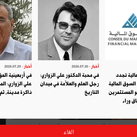
أخبار
أخبار
- 2026.07.29
- 2026.07.30
الية تجدد
في محبة الدكتور علي الزواري:
في أربعينية المؤ
السوق المالية
رجل العلم والعلاّمة في ميدان
علي الزواري: الم
و المستثمرين
التاريخ
ذاكرة مدينة، ثم
ق وراء
إعلام خبر اعتصام أو حواجز على الطرقات، أوتعطيلا لأنشطة قطاع
الغاء
ءل المرء إذا كان هذا تعبير عن التمرد أم هي علامات انهيار