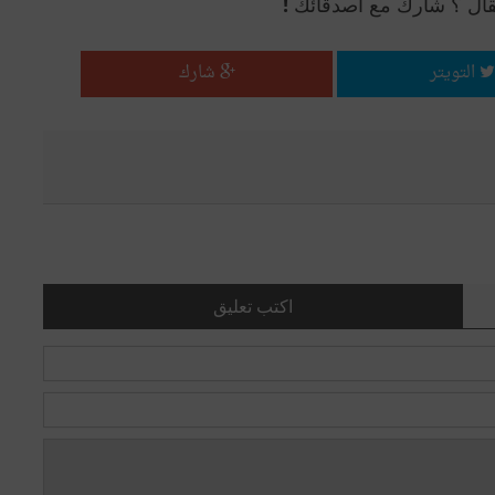
قال ؟ شارك مع أصدقائك !
التويتر
شارك
اكتب تعليق