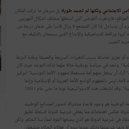
بل سرعان ما تركت المكان
لمواقع، فازدهرت الفوضى التي استغلها مختلف أشكال المهربين
ء أن يتساءل إذا كان المجتمع لا يزال قادرا على ضمان درجة من
 ثروة ورافعة للديناميكية والإبداع الذين يسمحان بالتكيف مع
ية التعبير.
أو تعزيز تماسكه بسبب التغيرات السريعة والعميقة وغلبة النزعة
نية". ونجد في سياسة بورقيبة مثالا ملهما لذلك التوجه حيث كان
" أراد أن يجعل منهم أمة مستعملا مفهوم "الأمة التونسية" لتركيز
مة، ليس بالمفهوم الواسع للأمة العربية أو الإسلامية وإنما
ة". وقد اشتغلت هذه الاستراتيجية نوعا ما حتى عام 2011!
حمة الوطنية هو وجود قاعدة مشتركة لتصور المصالح الوطنية،
لدولة تعكس اهتماماته مما يعطي شرعية للدولة كسلطة تطبق
تقاد في شرعية الدولة هو الذي يمنحها القوة لممارسة الحكم. ولكن
لة ويهز شرعيتها وذلك عندما يبدو أن هؤلاء الحكام منشغلون