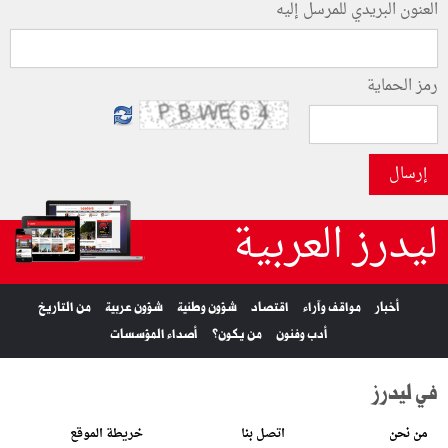
العنون البريدي للمرسل إليه
رمز الحماية
إرسال
ليدرز العربية
أخبار
مواقف وآراء
اقتصاد
شؤون وطنية
شؤون عربية
من التاريخ
أدب وفنون
من يكون؟
أصداء المؤسسات
في ليدرز
من نحن
اتصل بنا
خريطة الموقع