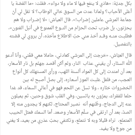
بكل
جديّة
:
«
هاذي
لا
ينفع
فيها
لا
ماء
ولا
دواء
»
.
فقلت
:
«
ما
القصّة
يا
أغلى
الأحباب؟
ولماذا
عدت
من
السوق
خالي
الوطاب؟
لا
تقل
لي
أنّ
جماعة
المرشي
عاملين
إضراب
!
»
.
قال
العياش
:
«
لا
إضــراب
ولا
هم
يحزنون،
بل
ضرب
تحت
الحزام
من
النـــوع
الممنوع
في
أنبل
الفنون
»
،
فطلبــت
منـــه
وقـــد
أخـذ
مني
حبّ
الاطلاع
مأخذه،
أن
يروي
لي
قصّته
بالتفصيل
.
قال
العيّاش،
«
خرجت
إلى
المرشي
كعادتي،
حاملا
معي
قفّتي،
وأنا
أدعو
الله
الستّار،
أن
يقيني
عذاب
النار،
ولم
أكن
أقصد
جهنّم
بل
نار
الأسعار،
بعد
أن
امتدت
إلى
كل
المواد
ألسنة
اللهب،
ورأى
المستهلك
كل
أنواع
العجب،
من
فلفل
غلبــت
الموز
أسعـاره،
إلى
بصل
أصبح
له
بين
الخضروات
خنّاره
،
ولا
تسل
عن
اللحم
فهو
في
أعالي
السماء،
قد
غدا
حلما
للفقراء،
يمرّون
به
يائسين،
وفي
القلب
شوق
وحنين،
ثم
يميلون
عنه
إلى
الدجاج،
وظّنهم
أنه
نصير
المحتاج،
لكنهم
لا
يجدون
منه
إلا
الصدّ،
بعد
أن
ارتقى
في
سلّم
الأسعار
وصعد
.
أما
السمك
فمثل
الحبيب
المتمنّع،
تراه
قليلا
وبه
لا
تتمتّع،
وتكتفي
بحبّ
عذري
من
بعيد،
لا
يغني
من
جوع
ولا
يفيد
.