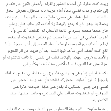
وبينما
كنت
غــارقا
في
أحـلام
العشق
والغرام،
يأخـذني
فكري
من
طعــام
إلى
طعام،
وجدت
نفسي
فجأة
أمام
عربـــة
بائع
متجوّل،
يعــرض
البصل
والبطاطة
والفلفل،
فقلت
في
نفسي
:
«
لعلّ
صاحب
البرويطـــة
يكون
أكثر
رحمــة
بنا،
وهو
الذي
لا
يدفع
باتيندة
ولا
أداء
»
،
لكن
خاب
ظنّي
وعقلي
طار،
عندما
سمعته
يسرد
لي
قائمة
الأسعار،
ثم
انقطعت
أنفاسي
وأنا
أضرب
أخماسي
في
أسداسي،
أحســب
كـم
تكلّفني
شكشوكة
أو
عجّة،
فإذا
بي
أصاب
برجّة،
بسبب
ارتفاع
أسعار
الخضر
إلى
أعلى
درجة
،
وأنا
الذي
كنت
أعتقد،
أنني
سأجد
فيها
السّند،
بعد
أن
هربت
من
نار
اللحوم
والأسماك،
هروب
المهدّد
بالهلاك،
فقلت
في
نفسي
:
إذا
كانت
شكشوكة
أو
عجّة
بمثل
هذا
الثمن،
فسوف
أكتفي
بقطعة
خبز
وكأس
لبن
.
ولاحظ
لبــــائع
إطــراقي
وتـــردّدي،
فأسرع
إليّ
مخاطبني
:
«
فيم
إطراقك
يا
رجـــل؟
أترى
أصابك
الخجل؟
»
فقلت
:
«
أي
نعم
والله
!
خجلي
من
نفسي
ومن
جيبي
المسكين،
لا
يقدر
على
عجّة
أصبحت
حكرا
على
المترفين،
أو
شكشــوكة
تعــالت
على
المساكين،
وخانت
طبقتها،
طبقة
الكادحين
»
.
وعندما
شكوت
للبائع
حرقة
الأسعار،
وعجز
الدينار،
ومضاربات
التجّار،