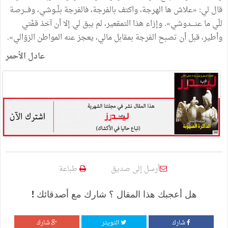
قال
لي
:
«
علاش
ها
الهرجة،
واكتف
بالفرجة،
فالفرجة
بلّــوشي،
وفـــرصة
للّي
ما
عنــــدوشي
»
.
وإزاء
هذا
التمقعير،
لم
يبق
لي
إلا
أن
آخذ
قفّتي
وأطير،
قبل
أن
تصبح
الفرجة
بمقابل
مالي،
يعجز
عنه
المواطن
الزوّالي
»
.
عادل
الأحمر
أرسل إلى صديق
طباعة
هل أعجبك هذا المقال ؟ شارك مع أصدقائك !
شارك
التويتر
شارك