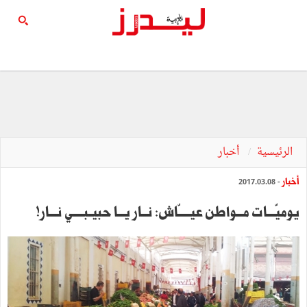
الرئيسية
أخبار
أخبار
- 2017.03.08
يوميّــــات‭ ‬مـــواطن‭ ‬عيــــــّاش: نـــار‭ ‬يـــا‭ ‬حبيــبـــــي‭ ‬نــــار‭!‬