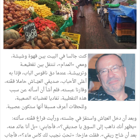
كنت
جالسا
في
البيـت
بيـن
قهوة
وشيشة،
ومعي
«
المدام
»
،
تنتقل
بين
تقطيعـــة
وترييشــة،
عندما
دق
ناقوس
الباب،
فإذا
به
أغلى
الأحباب،
صديقي
العيّـــاش
حاملا
قفّته،
وقارنا
عبسته،
فلم
أشأ
أن
أسـأله
عـن
سبب
هذه
التقطيبة،
تفاديا
لغضباته
الصعيبة،
وللحظات
أعرف
مسبقا
أنها
ستكون
عصيبة
.
وبعد
أن
دخل
العيّاش
واستقرّ
في
جلسته،
ورأيت
فراغ
قفّته،
سألته
:
«
يظهر
أنك
ذاهب
إلى
السوق
يا
صديقي؟
»
،
فأجابني
:
«
بل
أنا
عائد
منه،
بعد
أن
شاح
ريقي
»
.
فقلت
مازحا
:
«
تحبّ
نجيب
لك
كاس
ماء؟
»
،
فأجاب