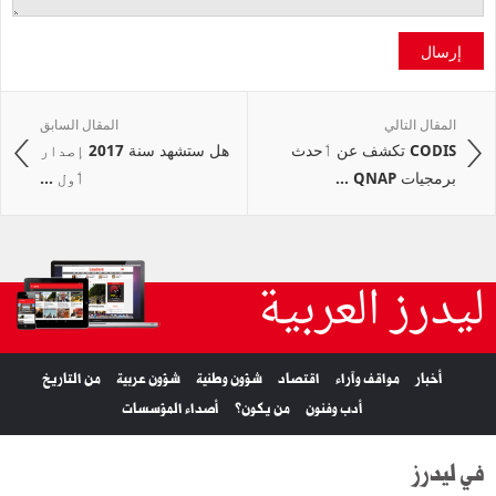
إرسال
المقال التالي
المقال السابق
CODIS تكشف عن ٲحدث
هل ستشهد سنة 2017 إصدار
برمجيات QNAP ...
ٲول ...
ليدرز العربية
أخبار
مواقف وآراء
اقتصاد
شؤون وطنية
شؤون عربية
من التاريخ
أدب وفنون
من يكون؟
أصداء المؤسسات
في ليدرز