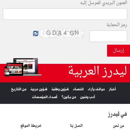
العنون البريدي للمرسل إليه
رمز الحماية
إرسال
ليدرز العربية
أخبار
مواقف وآراء
اقتصاد
شؤون وطنية
شؤون عربية
من التاريخ
أدب وفنون
من يكون؟
أصداء المؤسسات
في ليدرز
من نحن
اتصل بنا
خريطة الموقع