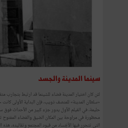
سينما
المدينة
والجسد
لئن
كان
اختيار
المدينة
فضاء
للسّينما
قد
ارتبط
بتجارب
متق
«
سلطان
المدينة
»
للمنصف
ذويب،
فإن
البداية
الأولى
كانت
ح
حليمة،
في
الفيلم
الأول
يدور
جزء
كبير
من
الأحداث
فوق
س
محظورة
في
مراوحة
بين
المكان
الضيق
والفضاء
المفتوح
تع
التي
تتحرر
فيها
الأجْساد
من
قيود
المجتمع
وتقاليده،
هذه
ال