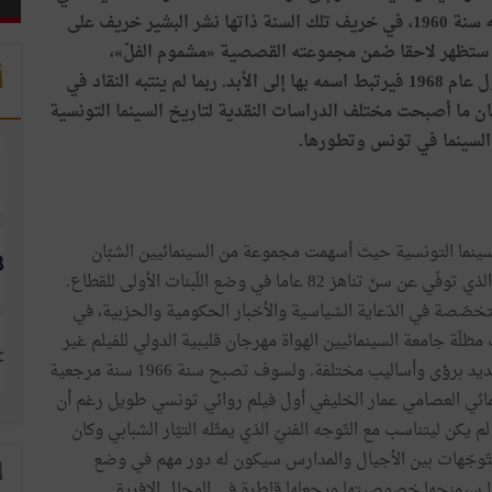
سنة
1960،
في
خريف
تلك
السنة
ذاتها
نشر
البشير
خريف
على
ستظهر
لاحقا
ضمن
مجموعته
القصصية
«
مشموم
الفلّ
»
،
أ
ّل
عام
1968
فيرتبط
اسمه
بها
إلى
الأبد
.
ربما
لم
ينتبه
النقاد
في
ن
ما
أصبحت
مختلف
الدراسات
النقدية
لتاريخ
السينما
التونسية
السينما
في
تونس
وتطورها
.
سينما
التونسية
حيث
أسهمت
مجموعة
من
السينمائيين
الشبّان
الذي
توفّي
عن
سنّ
تناهز
82
عاما
في
وضع
اللّبنات
الأولى
للقطاع
.
تخصّصة
في
الدّعاية
السّياسية
والأخبار
الحكومية
والحزبية،
في
مظلّة
جامعة
السينمائيين
الهواة
مهرجان
قليبية
الدولي
للفيلم
غير
يد
برؤى
وأساليب
مختلفة
.
ولسوف
تصبح
سنة
1966
سنة
مرجعية
ائي
العصامي
عمار
الخليفي
أول
فيلم
روائي
تونسي
طويل
رغم
أن
لم
يكن
ليتناسب
مع
التّوجه
الفنيّ
الذي
يمثّله
التيّار
الشبابي
وكان
تّوجّهات
بين
الأجيال
والمدارس
سيكون
له
دور
مهم
في
وضع
ا
سيمنحها
خصوصيتها
ويجعلها
قاطرة
في
المجال
الافريقي