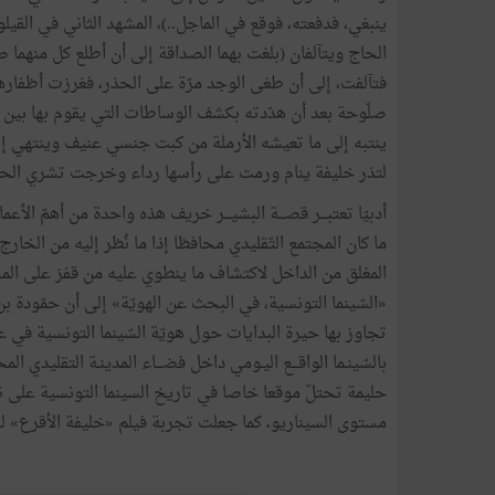
ينبغي،
فدفعته،
فوقع
في
الماجل
..)
،
المشهد
الثاني
في
القيلو
الحاج
ويتآلفان
(
بلغت
بهما
الصداقة
إلى
أن
أطلع
كل
منهما
ص
فتآلفت،
إلى
أن
طغى
الوجد
مرّة
على
الحذر،
فغرزت
أظفاره
صلّوحة
بعد
أن
هدّدته
بكشف
الوساطات
التي
يقوم
بها
بين
ينتبه
إلى
ما
تعيشه
الأرملة
من
كبت
جنسي
عنيف
وينتهي
إ
لتذر
خليفة
ينام
ورمت
على
رأسها
رداء
وخرجت
تشري
الح
أدبيّا
تعتبـــر
قصـــة
البشيـــر
خريف
هذه
واحدة
من
أهمّ
الأعما
ما
كان
المجتمع
التّقليدي
محافظا
إذا
ما
نُظر
إليه
من
الخارج،
المغلق
من
الداخل
لاكتشاف
ما
ينطوي
عليه
من
قفز
على
الم
«
السّينما
التونسية،
في
البحث
عن
الهويّة
»
إلى
أن
حمّودة
بن
تجاوز
بها
حيرة
البدايات
حول
هويّة
السّينما
التونسية
في
ع
بالسّينـما
الواقـــع
اليـومي
داخل
فضـــاء
المدينـة
التقليدي
الم
حليمة
تحتلّ
موقعا
خاصا
في
تاريخ
السينما
التونسية
على
ن
مستوى
السيناريو،
كما
جعلت
تجربة
فيلم
«
خليفة
الأقرع
»
ل