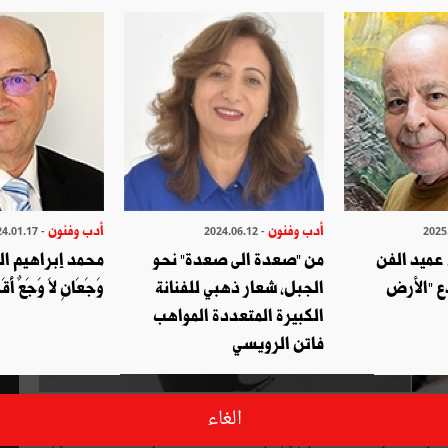
أدب وفنون
أدب وفنون
- 2024.01.17
- 2024.06.12
عميد الفن
من "صعدة الى صعدة" نحو
محمد إبراهيم ا
ع "الأرض
الجبل، شعار ذهبي للفنانة
وَجَعَانِ لاَ وَجَعٌ أَ
الكبيرة المتعددة المواهب
فاتن الرويسي
السينما
التونسية
أحد
روّادها
المؤسّسين،
فقد
كان
الفقيد
ضمن
الغاء
ا
تونسية
وطنية،
سافر
إلى
فرنسا
سنة
1957
لدراسة
السّينما
في