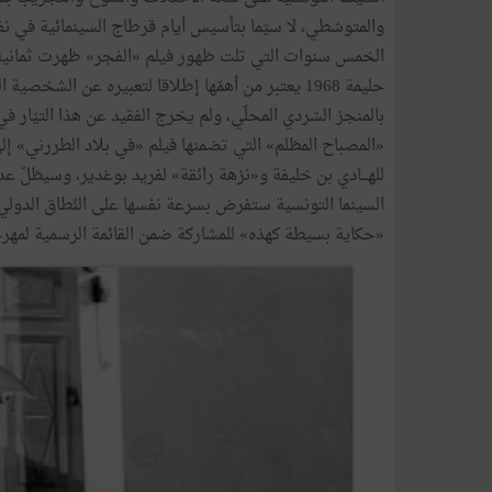
والمتوسّطي،
لا
سيّما
بتأسيس
أيام
قرطاج
السينمائية
في
ن
الخمس
سنوات
التي
تلت
ظهور
فيلم
«
الفجر
»
ظهرت
ثماني
حليمة
1968
يعتبر
من
أهمّها
إطلاقا
لتعبيره
عن
الشخصية
ا
بالمنجز
السّردي
المحلّي،
ولم
يخرج
الفقيد
عن
هذا
التيّار
في
«
المصباح
المظلم
»
التي
تضمنها
فيلم
«
في
بلاد
الطررني
»
إل
للهـــادي
بن
خليفة
و«نزهة
رائقة
»
لفريد
بوغدير،
وسيظلّ
عد
السينما
التونسية
ستفرض
بسرعة
نفسها
على
النّطاق
الدولي
«
حكاية
بسيطة
كهذه
»
للمشاركة
ضمن
القائمة
الرسمية
لمهر