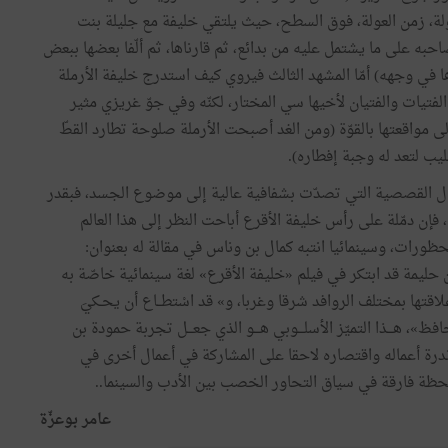
لة،
زمن
العولة،
فوق
السطح،
حيث
يلتقي
خليفة
مع
جليلة
بنت
احبه
على
ما
يشتمل
عليه
من
بدائع،
ثم
قارناها،
ثم
ألّفا
بعضها
ببعض
ا
في
وجهه
)
أمّا
المشهد
الثالث
فيروي
كيف
استدرج
خليفة
الأرملة
الفتيات
والفتيان
لأخيها
سي
المختار،
لكنّه
وفي
جوّ
غريزي
مثير
لى
مواقعتها
بالقوّة
(
ومن
الغد
أصبحت
الأرملة
صلوحة
تطارد
القطّ
ليب
لتعد
له
وجبة
إفطاره
).
ل
القصصية
التي
تصدّت
بشفافية
عالية
إلى
موضوع
الجسد،
فبقدر
فإن
دمّلة
على
رأس
خليفة
الأقرع
أباحت
النظر
إلى
هذا
العالم
حظورات،
وسينمائيا
انتبه
كمال
بن
وناس
في
مقالة
له
بعنوان
:
حليمة
قد
ابتكر
في
فيلم
«
خليفة
الأقرع
»
لغة
سينمائية
خاصّة
به
لاقتها
بمختلف
الروافد
شرقا
وغربا،
و
»
قد
اسْتطــاع
أن
يحـكيَ
حافظ
»
،
هـــذا
التميّز
الأسلـــوبي
هـــو
الذي
جعـــل
تجربة
حمودة
بن
درة
أعماله
واقتصاره
لاحقا
على
المشاركة
في
أعمال
أخرى
في
حظة
فارقة
في
سياق
التحاور
الخصب
بين
الأدب
والسينما
.
.
عامر
بوعزّة