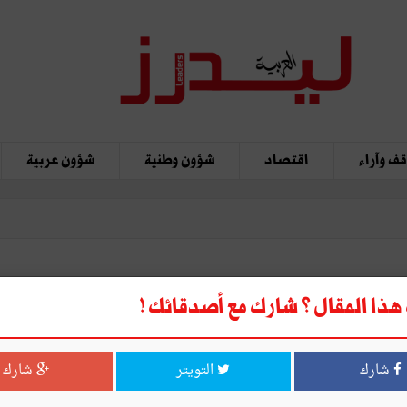
ف وآراء
اقتصاد
شؤون وطنية
شؤون عربية
ذا المقال ؟ شارك مع أصدقائك !
شارك
التويتر
شارك