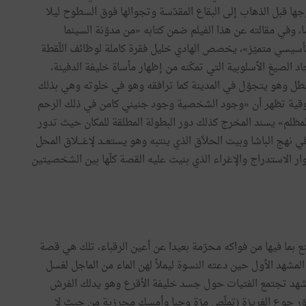
جها
قبل
الذهاب
إلى
البقاع
المقدّسة
وتجوالها
فوق
السطوح
ليلا
ا،
وفي
مقالته
عن
هذا
الفيلم
ضمن
كتابه
«
من
مدوّنة
السينما
أسيسي
متميّز
»
،
يخصص
الهادي
خليل
فقرة
كاملة
لوظائف
اللّقطة
اد
الصيغ
الأسلوبية
التي
تمكّنه
من
إظهار
مأساة
خليفة
الدفينة،
بطل
وهو
يتجوّل
في
المدينة
كما
ترافقه
وهو
في
خلوته
وهي
بذلك
وقية
تظهر
أن
«
وجود
الشخصية
وجود
جنيني
كامن
في
ذلك
الرحم
لمظلم
»
يسند
المخرج
كذلك
دور
البطولة
المطلقة
للمكان
حيث
تدور
ي
نهج
الباشا
وبيت
الحلاّق
الذي
ينتبه
وهو
يستعــد
لإغـــلاق
المحل
ار
الاستدراج
والإغراء
الذي
بنيت
عليه
القصة
كلّها
بين
الشخصيتين
تع
بما
فيها
من
فواكه
محرّمة
بعيدا
عن
أعين
الرقباء،
تلك
هي
قصة
المشهد
الأول
حين
دعته
النسوة
ليملأ
لهن
الماء
من
الماجل
لغسل
شهد
تجتمع
الفتيات
حول
جسد
خليفة
الأقرع
وهو
يدلك
الفرش
ّر
جوع
الغريزة
(
تملّص
مرّة
وحبا
وأمسك
محرزية
من
حيث
لا