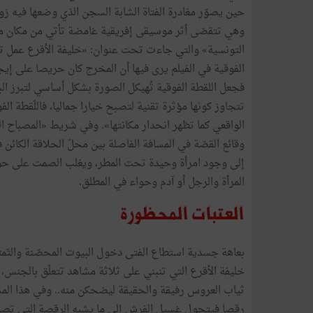
حين
يصوّر
مغادرة
الفتاة
الشابة
السجن
الذي
وضعها
فيه
زو
وهي
تتقصّى
أثر
موسيقى
إفريقية
غامضة
تأتي
من
مكان
م
التونسية
»
والتي
جاءت
تحت
عنوان
:
«
خليفة
الأقرع
عمل
ت
الفوقية
في
الفيلم
يرى
فيها
أن
المخرج
كان
حريصا
على
إيج
فجعل
اللقطة
الفوقية
تُهيكل
الصورة
بشكل
أساسي
لتبرز
ال
تتجاوز
كونها
مؤثرة
تقنية
لتصبح
خيارا
جماليا،
فاللّقطة
الف
الواقعي
كما
تظهر
انحدار
مكانتها
»
.
وفي
شريط
«
المصباح
ا
وقائع
القصّة
في
المسافة
الفاصلة
بين
محلّ
الحلاقة
الكائن
ف
إلى
وجود
امرأة
وحيدة
تحت
المطر،
ويغلب
الصمت
على
حو
المرأة
والرجل
أو
آدم
وحواء
في
المطلق
.
العتبات
المحظورة
بعاهة
جسدية
استطاع
الفتى
دخول
البيوت
المحصّنة
والتّم
خليفة
الأقرع
التي
تنبني
على
ثلاثة
مشاهد
تتعلّق
بالجنس،
ثياب
العروس
رفيقة
والحقيقة
ليضحكن
منه
..
وفي
هذا
الم
رقصا
فيتحول
غسيل
الفرش
إلى
ما
يشبه
الرقصة
التي
تصو