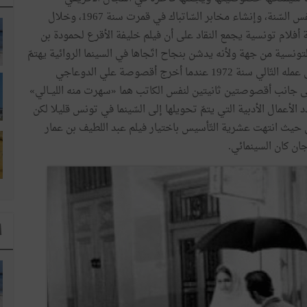
فس
السّنة،
وإنشاء
مخابر
السّاتباك
في
قمرت
سنة
1967،
وخلال
ة
أفلام
تونسية
يجمع
النقاد
على
أن
فيلم
خليفة
الأقرع
لحمودة
بن
لتونسية
من
جهة
ولأنه
يدشن
بنجاح
اتّجاها
في
السينما
الروائية
يهتمّ
عمله
التّالي
سنة
1972
عندما
أخرج
أقصوصة
علي
الدوعاجي
ى
جانب
أقصوصتين
ثانيتين
لنفس
الكاتب
هما
«
سهرت
منه
الليــالي
»
د
الأعمال
الأدبية
التي
يتمّ
تحويلها
إلى
السّينما
في
تونس
قليلا
لكن
حيث
انتهت
عشرية
التّأسيس
باختيار
فيلم
عبد
اللطيف
بن
عمار
جان
كان
السينمائي
.
ا