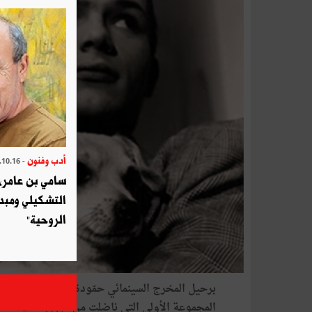
أدب وفنون
- 2025.10.16
سامي بن عامر، 
التشكيلي ومبد
الروحية"
برحيل
المخرج
السينمائي
حمّودة
بن
حليمة
فقدت
المجموعة
الأولى
التي
ناضلت
من
أجل
إنشاء
سينم