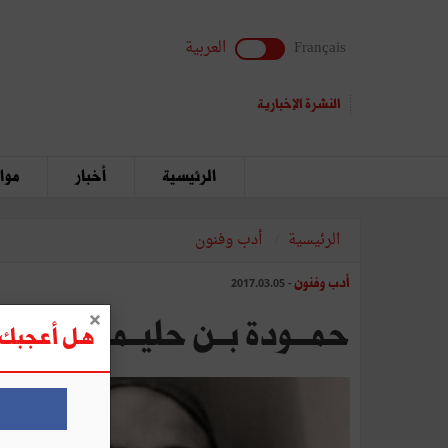
Français
العربية
النشرة الإخبارية
الرئيسية
أخبار
مواق
الرئيسية
أدب وفنون
أدب وفنون
- 2017.03.05
حمـــودة‭ ‬بــن‭ ‬حليــمــــة: حلقـــة‭ ‬الوصـــل‭ ‬بيـــن‭ ‬الأدب‭ ‬والسّينمـــا‭ ‬فـــي‭ ‬تـــونــــس
هل أعجبك ه