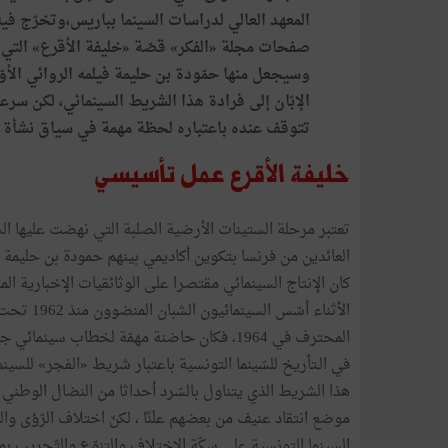
المعهد
العالي
لدراسات
السينما
بباريس،وتخرّج
فيه
صفحات
مجلة
«
الفكر
»
قصّة
«
خليفة
الأقرع
»
التي
وسيجعل
منها
حمّودة
بن
حليمة
فيلمه
الروائي
الأو
الإبّان
إلى
فرادة
هذا
الشريط
السينمائي،
لكن
سرعا
تتوقف
عنده
باعتباره
لحظة
مهمة
في
سياق
نشأة
خليفة
الأقرع
عمل
تأسيسي
تعتبر
مرحلة
الستينات
الأرضية
الصلبة
التي
نهضت
عليها
ال
العائدين
من
فرنسا
بتكوين
أكاديمي
بينهم
حمودة
بن
حليمة
كان
الإنتاج
السينمائي
مقتصرا
على
الوثائقيات
الإخبارية
الم
الأثناء
أسّس
السينمائيون
الشبان
المنضوون
منذ
1962
تحت
المحترف
في
1964،
فكان
حاضنة
مهمّة
لخطاب
سينمائي
جد
في
الـتأريخ
للسّينما
التونسية
باعتبار
شريط
«
الفجر
»
للسينم
هذا
الشريط
الذي
يتناول
بالسّرد
أحداثا
من
النضال
الوطني
موضع
انتقاد
عنيف
من
بعضهم
علَنًا
،
لكنّ
اختلاف
الرّؤى
وال
السينما
التونسية
على
سكّة
الاختلاف
والتنوّع
والتّجريب
بما