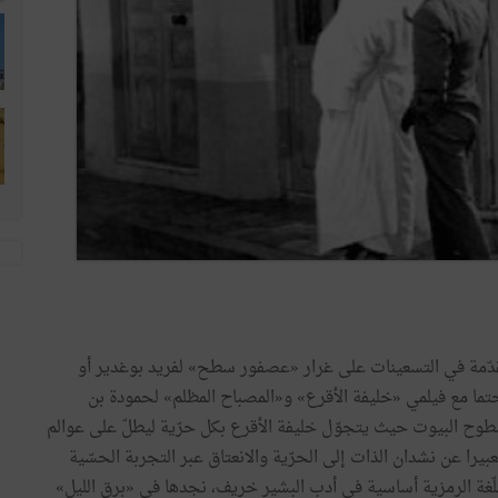
دّمة
في
التسعينات
على
غرار
«
عصفور
سطح
»
لفريد
بوغدير
أو
تما
مع
فيلمي
«
خليفة
الأقرع
»
و«المصباح
المظلم
»
لحمودة
بن
طوح
البيوت
حيث
يتجوّل
خليفة
الأقرع
بكل
حرّية
ليطلّ
على
عوالم
بيرا
عن
نشدان
الذات
إلى
الحرّية
والانعتاق
عبر
التجربة
الحسّية
لّغة
الرمزية
أساسية
في
أدب
البشير
خريف،
نجدها
في
«
برق
الليل
»