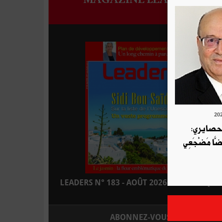
لحصايري:
قَضَّا مَضْجَعِي
LEADERS N° 183 - AOÛT 2026 : EN KIOSQUE
ABONNEZ-VOUS