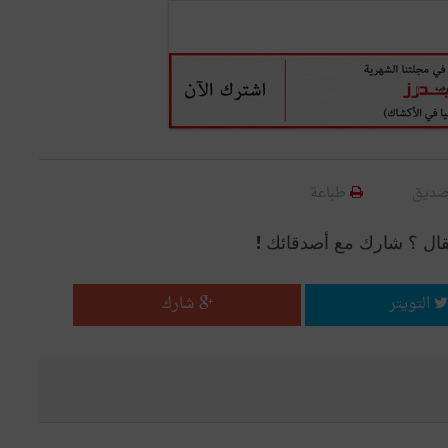
صديق
طباعة
قال ؟ شارك مع أصدقائك !
التويتر
شارك