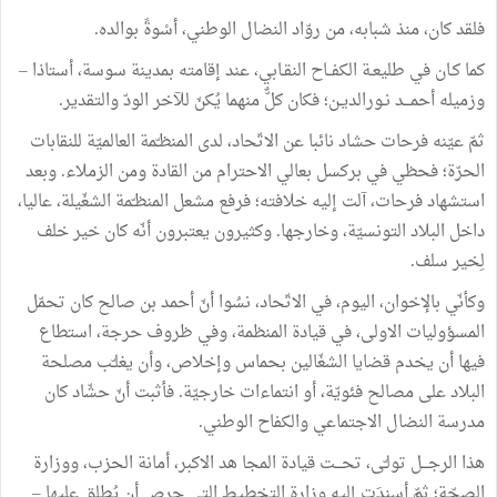
فلقد
كان،
منذ
شبابه،
من
روّاد
النضال
الوطني،
أسْوةً
بوالده
.
كما
كـان
في
طليعـة
الكفــاح
النقـابي،
عند
إقامته
بمدينة
سوسة،
أستاذا
–
وزميله
أحمـــد
نـورالديـن؛
فكان
كلٌّ
منهما
يُكنّ
للآخر
الودّ
والتقدير
.
ثمّ
عيّنه
فرحات
حشاد
نائبا
عن
الاتّحاد،
لدى
المنظـّمة
العالميّة
للنقابات
الحرّة؛
فحظي
في
بركسل
بعالي
الاحترام
من
القادة
ومن
الزملاء
.
وبعد
استشهاد
فرحات،
آلت
إليه
خلافته؛
فرفع
مشعل
المنظـّمة
الشغّيلة،
عاليا،
داخل
البلاد
التونسيّة،
وخارجها
.
وكثيرون
يعتبرون
أنّه
كان
خير
خلف
لِخير
سلف
.
وكأنّي
بالإخوان،
اليوم،
في
الاتّحاد،
نسُوا
أنّ
أحمد
بن
صالح
كان
تحمّل
المسؤوليات
الاولى،
في
قيادة
المنظمة،
وفي
ظروف
حرجة،
استطاع
فيها
أن
يخدم
قضايا
الشغّالين
بحماس
وإخلاص،
وأن
يغلـّب
مصلحة
البلاد
على
مصالح
فئويّة،
أو
انتماءات
خارجيّة
.
فأثبت
أنّ
حشّاد
كان
مدرسة
النضال
الاجتماعي
والكفاح
الوطني
.
هذا
الرجـــل
تولـّى،
تحـــت
قيادة
المجا
هد
الاكبر،
أمانة
الحزب،
ووزارة
الصحّة؛
ثمّ
أسنِدَت
إليه
وزارة
التخطيط
التي
حرص
أن
يُطلق
عليها
–