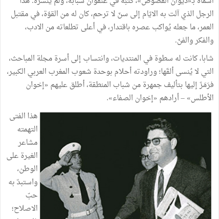
أسماه
بـ«ديوان
الفصوص
»
،
كَتَبَه
في
عنفوان
شبابه،
ولم
ينشره
.
هذا
الرجل
الذي
آلت
به
الايّام
إلى
سنّ
لا
ترحم،
كان
له
من
القوّة،
في
مقتبل
العمر،
ما
جعله
يُواكب
عصره
باقتدار،
في
أعلى
تطلعاته
من
الادب،
والفكر
والفنّ
.
شابا،
كانت
له
سطوة
في
المنتديات،
وانتساب
إلى
أسرة
مجلة
المباحث،
التي
لا
يُنسى
ألقَها؛
وراودته
أحلام
بوحدة
شعوب
المغرب
العربي
الكبير،
فرَمَزَ
إليها
بتأليف
جمهرة
من
شباب
المنطقة،
أطلق
عليهم
«
إخوان
الأطلس
»
–
أرادهم
«
إخوان
الصفاء
»
.
هذا
الفتى
التهمته
مشاعر
الغيرة
على
الوطن،
واستبدّ
به
حبّ
الاصلاح؛