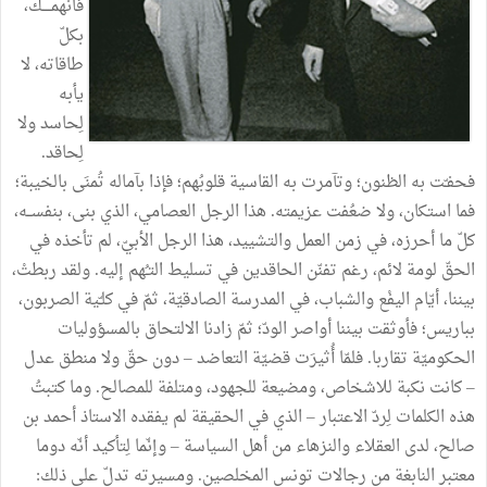
فانهمــــك،
بكلّ
طاقاته،
لا
يأبه
لِحاسد
ولا
لِحاقد
.
فحفـّت
به
الظنون؛
وتآمرت
به
القاسية
قلوبُهم؛
فإذا
بآماله
تُمنَى
بالخيبة؛
فما
استكان،
ولا
ضعُفت
عزيمته
.
هذا
الرجل
العصامي،
الذي
بنى،
بنفســه،
كلّ
ما
أحرزه،
في
زمن
العمل
والتشييد،
هذا
الرجل
الأبيّ،
لم
تأخذه
في
الحقّ
لومة
لائم،
رغم
تفنّن
الحاقدين
في
تسليط
التـُهم
إليه
.
ولقد
ربطتْ،
بيننا،
أيّام
اليفْع
والشباب،
في
المدرسة
الصادقيّة،
ثمّ
في
كلـّية
الصربون،
بباريس؛
فأوثقت
بيننا
أواصر
الودّ؛
ثمّ
زادنا
الالتحاق
بالمسؤوليات
الحكوميّة
تقاربا
.
فلمّا
أُثيرَت
قضيّة
التعاضد
–
دون
حقّ
ولا
منطق
عدل
–
كانت
نكبة
للاشخاص،
ومضيعة
للجهود،
ومتلفة
للمصالح
.
وما
كتبتُ
هذه
الكلمات
لِردّ
الاعتبار
–
الذي
في
الحقيقة
لم
يفقده
الاستاذ
أحمد
بن
صالح،
لدى
العقلاء
والنزهاء
من
أهل
السياسة
–
وإنّما
لِتأكيد
أنّه
دوما
معتبر
النابغة
من
رجالات
تونس
المخلصين
.
ومسيرته
تدلّ
على
ذلك
: