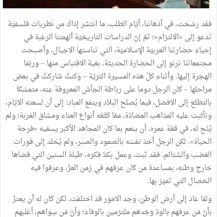
فقد
رسّخت،
في
أذهاننا،
أيّام
الطلب،
ما
انتشر
إذاك
من
نظريات
فلسفيّة
تدعو
إلى
«
الالتزام»؛
ثمّ
إنّ
الدراسات
التاريخيّة
ألهمتنا
الرغبة
في
إحياء
حضارتنا
العربيّة
الإسلاميّة،
التي
تناستها
الاجيال،
وأصبحت
مجتمعاتنا
ترنو
إلى
الحضارة
الحديثة،
بغية
الاقتباس
منها
–
وربّما
الهجرة
إليها
.
وأثناء
كلّ
هذه
المسيرة
الثريّة
–
وكنتُ
شاركتُ
في
بعض
مراحلها
–
كان
الرجل
دوما
على
رباطة
الجأش
المعروفة
عنه،
متمسّكا
بالتطلـّع
إلى
الافضل،
فيما
يُصلح
البلاد
وينفع
العباد
:
إلى
أن
لسعته
الايّام،
وتألـّبت
عليه
المذاهب
المضادّة،
ممّا
كلـّفه
أنواع
العناء
ومشاق
الغربة؛
ولم
يُتَح
له،
في
قمّة
عمره،
أن
ينعم
بما
كان
المجاهد
الأكبر
يسمّيه
«
فرحة
الحياة
»
.
لكن
الرجل
أخذ
نفسَه
بالصمود
والصبر،
ولم
يُخلد
إلى
فورات
الغضب
والشتائم
.
فقد
ثبت،
وعمل
بكدّ
فكره،
طيلة
السنين
التي
قضاها
خارج
وطنه،
بمساعدة
من
كان
عرفهم
في
زمن
العزّ،
وعرفوا
فيه
الخصال
التي
تميّز
بها
.
ولمّا
عاد
إلى
أرض
الوطن،
وجد
الامور
قد
اختلفت
.
لكن
كان
له
أن
يعتزّ
بأنّ
مَن
عرفهم
بالودّ
وَجَدهم
ملتزمين
بالوفاء؛
وأنّ
مَن
سِواهم،
أغلبهم