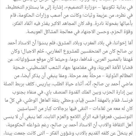
في
بداية
تكوينها
–
«
وزارة
التصميم
»
،
إشارة
إلى
ما
يستلزم
التخطيط،
في
نظره،
من
عزيمة
وثبات؛
وكانت
من
أصعب
وزارات
الحكومة،
قام
بأعبائها
بفحولة
نادرة
.
وقد
كان
المجاهد
الاكبر
يقدّر
فيه
اتّقاد
الفكر،
وقوّة
الحزم،
وحسن
الاجتهاد
في
معالجة
المشاكل
العويصة
.
أمّا
إخواننا،
في
بلاد
المغرب
وبلاد
المشرق،
فلم
ينسَوْا
أنّ
الاستاذ
أحمد
بن
صالح
كان
من
المتحمّسين
للمشروع
المغاربي،
حُلم
الاجيال؛
وكان
مُهتمّا
بالمصير
العربي،
مُدافعا،
دوما،
وحيثما
كان
موقع
مسؤوليّاته،
عن
قضايا
الأمّة
العربيّة،
وفي
مقدّمتها
جهاد
الشعب
الفلسطيني،
ضحيّة
المظالم
الدُوليّة
–
مرحلةً
بعد
مرحلة
.
وممّا
ينبغي
أن
يذكر
أيضا،
من
ماضي
أحمد
بن
صالح،
أنّه،
أثناء
حياة
الطلب،
بباريس،
كـُلـّف
بربط
الصلة
بين
إدارة
الحزب
وبين
الملك
القدوة
المنصف
باي،
في
منفاه
بجنوب
فرنسا
.
فقام
بالمهمّة
أحسن
قِيام،
وحظي
بثقة
العاهل
الوطني،
في
كلّ
ما
كان
له
معه
من
لقاءات
–
التقى
فيها
برجالات
كِبار
من
السياسيّين
التونسيّين،
فعرفوا
فيه
الرأي
اللامع
والعزم
الثابت
.
كما
ينبغي
أن
لا
ينسى
أهل
الثقافة
والادب
أنّ
الاستاذ
أحمد
بن
صالح،
رغم
شواغله
الحكوميّة،
لم
يتخلّ
عن
كلفه
القديم
بالادب
وشؤون
الفكر
–
التي
كانت
جمعت
بيننا،