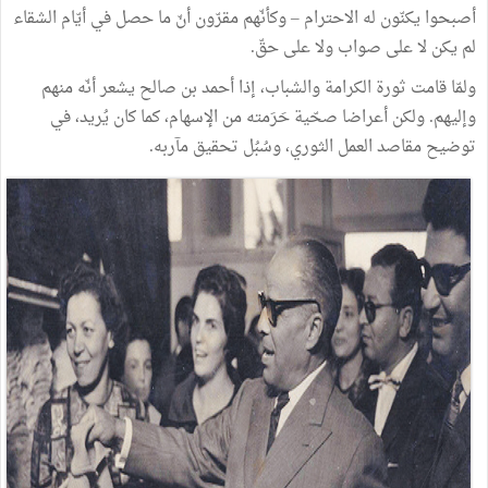
أصبحوا
يكنّون
له
الاحترام
–
وكأنّهم
مقرّون
أنّ
ما
حصل
في
أيّام
الشقاء
لم
يكن
لا
على
صواب
ولا
على
حقّ
.
ولمّا
قامت
ثورة
الكرامة
والشباب،
إذا
أحمد
بن
صالح
يشعر
أنّه
منهم
وإليهم
.
ولكن
أعراضا
صحّية
حَرَمته
من
الإسهام،
كما
كان
يُريد،
في
توضيح
مقاصد
العمل
الثوري،
وسُبُل
تحقيق
مآربه
.