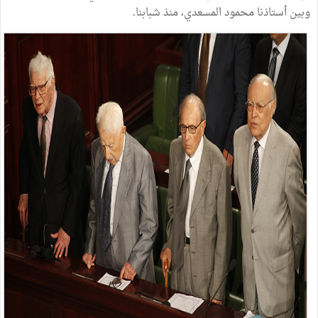
وبين
أستاذنا
محمود
المسعدي،
منذ
شبابنا
.