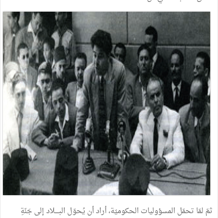
ثمّ
لمّا
تحمّل
المسؤوليات
الحكوميّة،
أراد
أن
يُحوّل
البــــلاد
إلى
جَنّةِ