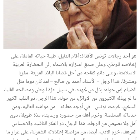
هو
أحد
رجالات
تونس
الأفذاذ؛
أقام
الدليل،
طيلة
حياته
العاملة،
على
إخلاصه
للوطن،
وعلى
صدق
اعتزازه
بالانتماء
إلى
الحضارة
العربيّة
الاسلاميّة،
وعلى
دائم
كفاحه
من
أجل
قضايا
البلاد
العربيّة،
مغربا
ومشرقا
.
هذا
الرجل
–
الأستاذ
أحمد
بن
صالح
–
لقد
كان
دوما
مثل
الضياء
لِمن
حوله؛
بذل
من
جُهده،
في
سبيل
عزّة
الوطن
ومصالحه
العُليا،
ما
لم
يبذله
الكثيرون
من
الاوائل،
من
حوله
.
هذا
الرجل،
ذو
القلب
الكبير
السخيّ،
حُرمت
تونس
–
في
أوجه
عطائه
–
من
مواهبه
العالية،
ومن
خدماته
المخلصة؛
وحُرم
أهله
من
حضوره
ورعايته،
مدّة
طويلة،
دون
أمل
ولا
بصيص
من
الرجاء
.
هذا
الرجل،
ذو
الفكر
الثاقب،
والاحساس
المرهف،
حُرم
الادب،
أيضا،
من
مواصلة
إطلالاته
الشعريّة،
على
غرار
ما