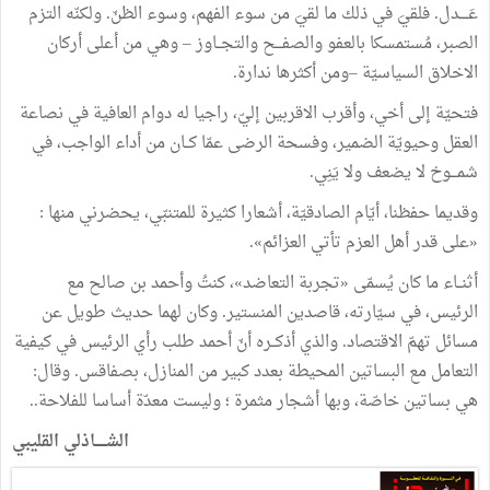
عَــــدل
.
فلقيَ
في
ذلك
ما
لقيَ
من
سوء
الفهم،
وسوء
الظنّ
.
ولكنّه
التزم
الصبر،
مُستمسكا
بالعفو
والصفـــح
والتجــاوز
–
وهي
من
أعلى
أركان
الاخلاق
السياسيّة
–ومن
أكثرها
ندارة
.
فتحيّة
إلى
أخي،
وأقرب
الاقربين
إليّ،
راجيا
له
دوام
العافية
في
نصاعة
العقل
وحيويّة
الضمير،
وفسحة
الرضى
عمّا
كــان
من
أداء
الواجب،
في
شمـــوخ
لا
يضعف
ولا
يَنِي
.
وقديما
حفظنا،
أيّام
الصادقيّة،
أشعارا
كثيرة
للمتنبّي،
يحضرني
منها
:
«
على
قدر
أهل
العزم
تأتي
العزائم
»
.
أثنــاء
ما
كان
يُسمّى
«
تجربة
التعاضد
»
،
كنتُ
وأحمد
بن
صالح
مع
الرئيس،
في
سيّارته،
قاصدين
المنستير
.
وكان
لهما
حديث
طويل
عن
مسائل
تهمّ
الاقتصاد
.
والذي
أذكــره
أنّ
أحمد
طلب
رأي
الرئيس
في
كيفية
التعامل
مع
البساتين
المحيطة
بعدد
كبير
من
المنازل،
بصفاقس
.
وقال
:
هي
بساتين
خاصّة،
وبها
أشجار
مثمرة
؛
وليست
معدّة
أساسا
للفلاحة
.
.
الشـــــاذلي
القليبي