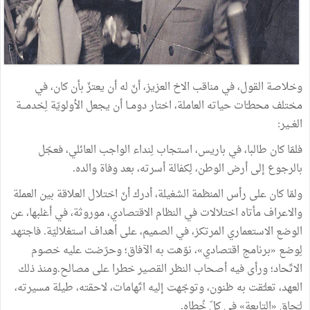
وخلاصة
القول،
في
مناقب
الاخ
العزيز،
أنّ
له
أن
يعتزّ
بأن
كان،
في
مختلف
محطـّات
حياته
العاملة،
اختار
دومــا
أن
يجعل
الأولويّة
لِخدمـــة
الغــير
:
فلمّا
كان
طالبا،
في
باريس،
استجاب
لِنداء
الواجب
العائلي،
فعجّل
بالرجوع
إلى
أرض
الوطن،
لِكفالة
أسرته،
بعد
وفاة
والده
.
ولمّا
كان
على
رأس
المنظمة
الشغيلة،
أدرك
أنّ
اختلال
العلاقة
بين
العملة
والاعراف
مأتاه
اختلالات
في
النظام
الاقتصادي،
موروثة،
في
أغلبها،
عن
الوضع
الاستعماري
المرتكز،
في
الصميم،
على
أهداف
استغلاليّة
.
فاجتهد
لِوضع
«
برنامج
اقتصادي
»
،
نوّهت
به
الآفاق؛
وحرّضت
عليه
خصوم
الاتّحاد؛
ورأى
فيه
أصحاب
النظر
القصير
خطرا
على
مصالح
.
ومنذ
ذلك
العهد،
تعلـّقت
به
ظنون،
وتوجّهت
إليه
اتّهامات،
لاحقته،
طيلة
مسيرته،
لـَحاق
«
التابعة
»
في
كلّ
خُطاه
.