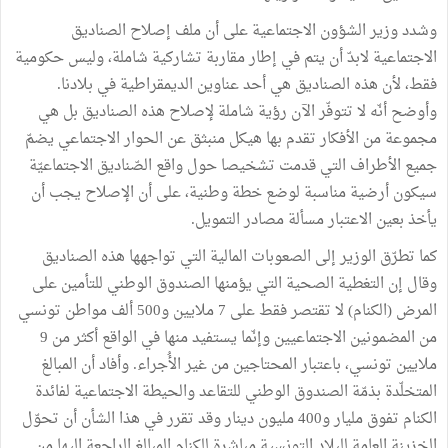
وشدد
وزير
الشؤون
الاجتماعية
على
أن
ملف
إصلاح
الصناديق
الاجتماعية
لابدّ
أن
يتم
في
إطار
مقاربة
تشاركية
شاملة،
وليس
حكومية
فقط،
لأن
هذه
الصناديق
هي
أحد
عناوين
الديمقراطية
في
بلادنا
.
وأوضح
أنّه
لا
تتوفّر
الآن
رؤية
شاملة
لإصلاح
هذه
الصناديق
بل
هي
مجموعة
من
الأفكار
تقدم
بها
هيكل
منبثق
عن
الحوار
الاجتماعي
يضمّ
جميع
الأطراف
التي
قدمت
تشخيصا
حول
واقع
الصّناديق
الاجتماعيّة
سيكون
أرضية
مناسبة
لوضع
خطة
وطنية،
على
أن
الإصلاح
يجب
أن
يأخذ
بعين
الاعتبار
مسألة
مصادر
التمويل
.
كما
تطرّق
الوزير
إلى
الصعوبات
المالية
التي
تواجهها
هذه
الصناديق
وقال
إن
التغطية
الصحية
التي
يؤمنها
الصندوق
الوطني
للتأمين
على
المرض
(
الكنام
)
لا
تقتصر
فقط
على
7
ملايين
و500
ألف
مواطن
تونسي
من
المضمونين
الاجتماعيين
وإنّما
يستفيد
منها
في
الواقع
أكثر
من
9
ملايين
تونسي،
باعتبار
المحتاجين
من
غير
الأُجراء
.
وأفاد
أن
المبالغ
المتخلّدة
بذمّة
الصندوق
الوطني
للتقاعد
والحيطة
الاجتماعية
لفائدة
الكنام
تفوق
مليار
و400
مليون
دينار
وقد
تقرر
في
هذا
الشأن
أن
تحوّل
الخزينة
العامة
للبلاد
التونسية
مباشرة
للكنام
المبالغ
الراجعة
اليها
من