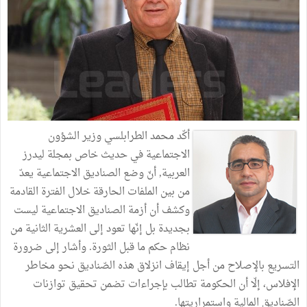
أكّد محمد الطرابلسي وزير الشؤون
الاجتماعية
في حديث خاص بمجلة ليدرز
العربية,
أنّ
وضع
الصناديق
الاجتماعية
يعدّ
من
بين
الملفات
الحارقة
خلال
الفترة
القادمة
وكشف
أن
أزمة
الصناديق
الاجتماعية
ليست
بجديدة
بل
إنّها
تعود
إلى
العشرية
الثانية
من
نظام
حكم
ما
قبل
الثورة
.
وأشار
إلى
ضرورة
التسريع
بالإصلاح
من
أجل
إيقاف
انزلاق
هذه
الصّناديق
نحو
مخاطر
الإفلاس،
إلّا
أن
الحكومة
تطالب
بإجراءات
تضمن
تحقيق
توازنات
الصّناديق
المالية
واستمراريتها
.