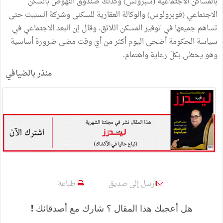
بالمساكن
الاجتماعية
(
سبرولس
)
وكذلك
صندوق
النهوض
بالسكن
الاجتماعي
(
فوبرولوس
)
والوكالة
العقارية
للسكنى
وشركة
السنيت
حتى
تساهم
جميعها
في
توفير
المسكن
اللائق
.
وقال
إن
البعد
الاجتماعي
في
سياسة
الحكومة
أضحى
اليوم
أكثر
من
أيّ
وقت
مضى
ضرورة
أساسية
وهو
يحظى
بكلّ
رعاية
واهتمام
.
منذر
بالضيافي
أرسل إلى صديق
طباعة
هل أعجبك هذا المقال ؟ شارك مع أصدقائك !