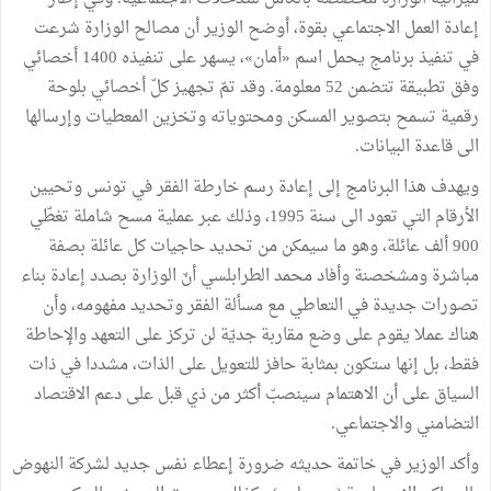
إعادة
العمل
الاجتماعي
بقوة،
أوضح
الوزير
أن
مصالح
الوزارة
شرعت
في
تنفيذ
برنامج
يحمل
اسم
«
أمان
»
،
يسهر
على
تنفيذه
1400
أخصائي
وفق
تطبيقة
تتضمن
52
معلومة
.
وقد
تمّ
تجهيز
كلّ
أخصائي
بلوحة
رقمية
تسمح
بتصوير
المسكن
ومحتوياته
وتخزين
المعطيات
وإرسالها
الى
قاعدة
البيانات
.
ويهدف
هذا
البرنامج
إلى
إعادة
رسم
خارطة
الفقر
في
تونس
وتحيين
الأرقام
التي
تعود
الى
سنة
1995،
وذلك
عبر
عملية
مسح
شاملة
تغطّي
900
ألف
عائلة،
وهو
ما
سيمكن
من
تحديد
حاجيات
كل
عائلة
بصفة
مباشرة
ومشخصنة
وأفاد
محمد
الطرابلسي
أنّ
الوزارة
بصدد
إعادة
بناء
تصورات
جديدة
في
التعاطي
مع
مسألة
الفقر
وتحديد
مفهومه،
وأن
هناك
عملا
يقوم
على
وضع
مقاربة
جديّة
لن
تركز
على
التعهد
والإحاطة
فقط،
بل
إنها
ستكون
بمثابة
حافز
للتعويل
على
الذات،
مشددا
في
ذات
السياق
على
أن
الاهتمام
سينصبّ
أكثر
من
ذي
قبل
على
دعم
الاقتصاد
التضامني
والاجتماعي
.
وأكد
الوزير
في
خاتمة
حديثه
ضرورة
إعطاء
نفس
جديد
لشركة
النهوض