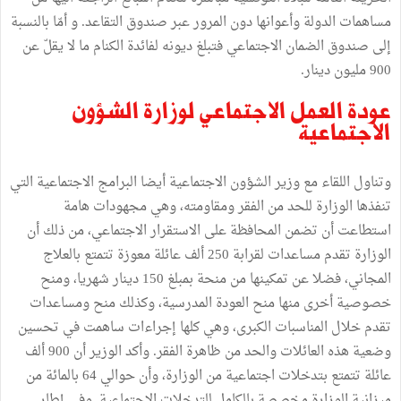
مساهمات
الدولة
وأعوانها
دون
المرور
عبر
صندوق
التقاعد
.
و
أمّا
بالنسبة
إلى
صندوق
الضمان
الاجتماعي
فتبلغ
ديونه
لفائدة
الكنام
ما
لا
يقلّ
عن
900
مليون
دينار
.
عودة
العمل
الاجتماعي
لوزارة
الشؤون
الاجتماعية
وتناول
اللقاء
مع
وزير
الشؤون
الاجتماعية
أيضا
البرامج
الاجتماعية
التي
تنفذها
الوزارة
للحد
من
الفقر
ومقاومته،
وهي
مجهودات
هامة
استطاعت
أن
تضمن
المحافظة
على
الاستقرار
الاجتماعي،
من
ذلك
أن
الوزارة
تقدم
مساعدات
لقرابة
250
ألف
عائلة
معوزة
تتمتع
بالعلاج
المجاني،
فضلا
عن
تمكينها
من
منحة
بمبلغ
150
دينار
شهريا،
ومنح
خصوصية
أخرى
منها
منح
العودة
المدرسية،
وكذلك
منح
ومساعدات
تقدم
خلال
المناسبات
الكبرى،
وهي
كلها
إجراءات
ساهمت
في
تحسين
وضعية
هذه
العائلات
والحد
من
ظاهرة
الفقر
.
وأكد
الوزير
أن
900
ألف
عائلة
تتمتع
بتدخلات
اجتماعية
من
الوزارة،
وأن
حوالي
64
بالمائة
من
ميزانية
الوزارة
مخصصة
بالكامل
للتدخلات
الاجتماعية
.
وفي
إطار