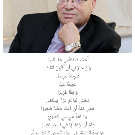
أُحِبُّ صَفَاقُسَ حُبًّا كَبِيرَا
وَلَوْ جَازَ لِي أَنْ أَقُولَ لَقُلْتُ:
طَوِيلاً عَرِيضًا
عَمِيقًا عَلِيًّا
وَجَمًّا غَزِيرَا
فَحُبِّي لَهَا لَمْ يَزَلْ يَتَنَامَى
مَعِي مُنْذُ أَنْ كُنْتُ طِفْلاً صَغِيرَا
وَرَائِعَةٌ هِيَ فِي نَاظِرَيَّ
وَلَمْ أَرَ يَوْمًا لَهَا فِي البِلاَدِ نَظِيرَا
وَوَاسِطَةَ العِقْدِ فِي عِقْدِ تُونِسَ كَانَتْ بِحَقٍّ