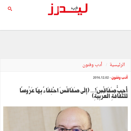
الرئيسية
أدب وفنون
أدب وفنون
- 2016.12.02
أُحِبُّ صَفَاقُسَ!... (إِلَى صَفَاقُسَ احْتِفَاءً بِهَا عَرُوسًا
للثَّقًّافَةِ العَرَبِيَّةِ)