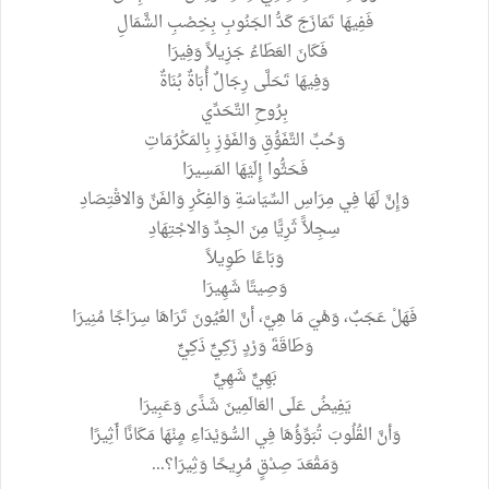
فَفِيهَا تَمَازَجَ كَدُّ الجَنُوبِ بِخِصْبِ الشَّمَالِ
فَكَانَ العَطَاءُ جَزِيلاً وَفِيرَا
وَفِيهَا تَحَلَّى رِجَالٌ أُبَاةٌ بُنَاةٌ
بِرُوحِ التَّحَدِّي
وَحُبِّ التَّفَوُّقِ وَالفَوْزِ بِالمَكْرُمَاتِ
فَحَثُّوا إِلَيْهَا المَسِيرَا
وَإِنَّ لَهَا فِي مِرَاسِ السِّيَاسَةِ وَالفِكْرِ وَالفَنِّ وَالاقْتِصَادِ
سِجِلاًّ ثَرِيًّا مِنَ الجِدِّ وَالاجْتِهَادِ
وَبَاعًا طَوِيلاً
وَصِيتًا شَهِيرَا
فَهَلْ عَجَبٌ، وَهْيَ مَا هِيَّ، أنَّ العُيُونَ تَرَاهَا سِرَاجًا مُنِيرَا
وَطَاقَةَ وَرْدٍ زَكِيٍّ ذَكِيٍّ
بَهِيٍّ شَهِيٍّ
يَفِيضُ عَلَى العَالَمِينَ شَذًى وَعَبِيرَا
وَأنَّ القُلُوبَ تُبَوِّؤُهَا فِي السُّوَيْدَاءِ مٍنْهَا مَكَانًا أَثِيرًا
وَمَقْعَدَ صِدْقٍ مُرِيحًا وَثِيرَا؟...