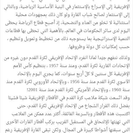
الإفريقية إلى الإسراع بالإستثمار في البنية الأساسية الرياضية، وبالتالي
إلى الإستثمار لصالح شباب القارة ولو كان ذلك بمجهودات محلية
استثنائية لا تخلو من العناء والتضحية، إذ أصبح قطاع الرياضة يحظى
اليوم لدى سائر الحكومات في العالم، بالأهمية التي تحظى بها قطاعات
التنمية الإستراتيجية بما يستوجبه ذلك من تخطيط وتمويل وتنظيم ،
حسب إمكانيات كل دولة وظروفها.
ولذلك نتفهم جيّدا لماذا انفرد الإتحاد الإفريقي لكرة القدم دون غيره من
الإتحادات القارية لكرة القدم، ومنذ سنة 1957 ، بتنظيم كأس الأمم
الإفريقية كل سنتين لا كلّ أربع سنوات، كما يجري اليوم بالإتحاد
الآسوي لكرة القدم منذ سنة 1956 ، وبالإتحاد الأوروبي لكرة القدم منذ
سنة 1960 ، وبالإتحاد الأمريكي لكرة القدم منذ سنة 2001!
وقد اتّسعت شبكة ملاعب كرة القدم في الأقطار الإفريقية شيئا فشيئا
بفضل ذلك القرار الشجاع من الإتحاد الإفريقي لكرة القدم، حتى
اكتسبت هذه الأقطار وبالسرعة الفائقة، أكثر عدد ممكن من الملاعب
التي تهيّئها للإلتحاق في المستقبل القريب بركب أقطار القارات الأخرى
التي سبقتها أشواطا كبيرة في المجال. ولكن تبقى القارة الإفريقية رغم