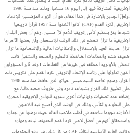
نهائيات كأس افريقيا للأمم لكرة القدم، حيث لا يتعدّى عدد المنتخبات
الإفريقية المشاركة فيها إلى اليوم 16 منتخبا، وذلك منذ سنة 1996
.ولعلّ الجدير بالإشارة في هذا المقام، هو أنّ الرّواد المؤسّسين للإتحاد
الإفريقي لكرة القدم (CAF) كانوا اتّخذوا سنة 1957 قرارا تاريخيا
شجاعا يقرّ بتنظيم كأس إفريقيا للأمم كلّ سنتين، رغم أنّ بعض البلدان
الإفريقية ما تزال تخضع في ذلك الوقت للإستعمار، وأنّ بعضها الآخر ما
تزال حديثة العهد بالإستقلال، والإمكانيات المالية والإقتصادية ما تزال
ضعيفة هشة والقطاعات الضاغطة كالتعليم والصحة والتشغيل كانت
تحظى بالأولوية المطلقة قبل غيرها من القطاعات ! وقد ثابر المسؤولون
الذين تداولوا على رئاسة الإتحاد الإفريقي لكرة القدم على تكريس ذلك
القرار، ومنهم خاصة السيد عيسى حياتو الذي حافظ منذ سنة 1988
على تطبيق ذلك القرار بشجاعة نادرة وفي ظروف صعبة غالبا، مع
إضافة عدة تصفيات ونهائيات أخرى سنوية للنوادي الإفريقية المحرزة
على البطولة والكأس. وذلك في الوقت الذي أصبح فيه اللاعبون
الأفارقة نجوما ساطعة في أغلب ملاعب العالم حيث برهنوا عن جدارة
واستحقاق أنهم من أفضل لاعبي كرة القدم الحديثة، لياقة ومهارة.
وكانت الغاية الأساسية للكاف CAF من كل ذلك، هي دفع الحكومات