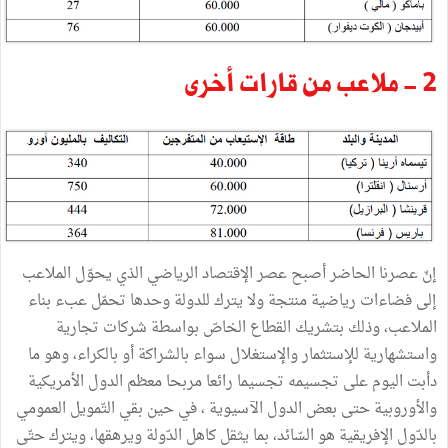
2 - ملاعب من قارات أخرى
إنّ عصرنا الحاضر أصبح عصر الإقتصاد الرياضي الذي يحوّل الملاعب
إلى فضاءات رياضية منتجة ولا يترك للدولة وحدها تحمّل عبء بناء
الملاعب، وذلك بتشريك القطاع الخاصّ بواسطة شركات تجارية
واستشهارية للإستثمار والإستغلال سواء بالشراكة أو بالكراء، وهو ما
دأبت اليوم على تجسيمه تجسيما رائعا مربحا معظم الدول الأمريكية
والأوروبية حتى بعض الدول الآسيوية ، في حين بقي التّمويل العمومي
بالدّول الإفريقية هو السّائد، بما يثقل كاهل الدّولة ويرهقها، ويترك حتّى