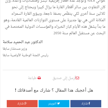
حوالي 4.8% وتوجد عدّة أقطار إفريقية تبشّر بإقتصاديات واعدة، وإن
كان التفاوت بين سائر أقطار القارة ما يزال كبيرا ويحتاج إلى نحو
ثلاثين سنة أخرى لكي يتقلّص بصفة ناجعة، ويبوّئ القارة السمراء
المكانة التي هي بها جديرة على مستوى التوازنات العالمية القادمة، وهو
ما بدأ يشغل هذه الأيام كبار الخبراء والمؤسسات الدولية المختصة في
البحث عن مستقبل العالم سنة 2050
الدكتور عبد الحميد سلامة
وزير مستشار سابقا
رئيس اللجنة الوطنية الأولمبية سابقا
أرسل إلى صديق
طباعة
هل أعجبك هذا المقال ؟ شارك مع أصدقائك !
شارك
التويتر
شارك