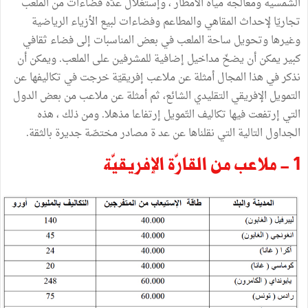
الشمسية ومعالجة مياه الأمطار ، وإستغلال عدّة فضاءات من الملعب
تجاريّا لإحداث المقاهي والمطاعم وفضاءات لبيع الأزياء الرياضية
وغيرها وتحويل ساحة الملعب في بعض المناسبات إلى فضاء ثقافي
كبير يمكن أن يضخّ مداخيل إضافية للمشرفين على الملعب. ويمكن أن
نذكر في هذا المجال أمثلة عن ملاعب إفريقيّة خرجت في تكاليفها عن
التمويل الإفريقي التقليدي الشائع، ثم أمثلة عن ملاعب من بعض الدول
التي إرتفعت فيها تكاليف التّمويل إرتفاعا مذهلا. ومن ذلك ، هذه
الجداول التالية التي نقلناها عن عد ة مصادر مختصّة جديرة بالثقة.
1 - ملاعب من القارّة الإفريقيّة