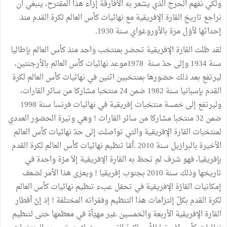
ولكي نفهم الحرج الذي يشعر به الأفارقة إزاء هذا المقترح، ينبغي أن
نراجع تاريخ القارة الإفريقية مع نهائيات كأس العالم لكرة القدم منذ
إحداثها لأوّل مرة بالأوروغواي سنة 1930.
لقد ظلت القارة الإفريقية تحضر بمنتخب واحد منذ كأس العالم بإطاليا
سنة 1934 وإلى حدّ سنة 1978موعد نهائيات كأس العالم بالأرجنتين،
ليرتفع بعد ذلك حضورها بمنتخبين اثنين في نهائيات كأس العالم لكرة
القدم بإسبانيا سنة 1982 ضمن 24 منتخبا مشاركا من سائر القارات،
وليرتفع إلى خمسة منتخبات إفريقية في نهائيات فرنسا سنة 1998
ضمن 32 منتخبا مشاركا من سائر القارات ! وهي وتيرة الحضور العددي
لمنتخبات القارة الإفريقية والتي تواصلت إلى حدّ نهائيات كأس العالم
الأخيرة بالبرازيل سنة 2010 .أمّا تنظيم نهائيات كأس العالم لكرة القدم
بإفريقيا، فهو شرف لم تحظ به القارة الإفريقية إلاّ مرّة واحدة في
تاريخها وذلك سنة 2010 بجنوب إفريقيا ! ويعزى هذا الأمر لضعف
إمكانيات القارّة الإفريقية في تحمّل عبء تنظيم نهائيات كأس العالم
لكرة القدم بكلّ إلتزامات هذا التنظيم وفقراته المختلفة ! إذ إنّ أقطار
القارة الإفريقية الأربعة والخمسين غير مهيّأة في معظمها حتى لتنظيم