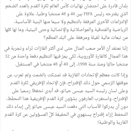
بلدان قادرة على احتضان نهائيات كأس العالم لكرة القدم بالعدد الضخم
الذي يقترحه رئيس FIFA بين 40 و 48 منتخبا وطنيا، علاوة على
الإلتزامات الأخرى المرفقة بالتنظيم ولا سيما منها البنية الأساسية،
الرياضية والفندقية والمواصلاتية والإتصالية وحتى البيئية، وما لها كلها
من تبعات مالية ثقيلة ومرهقة على البلد المنظّم؟
إنّنا نعتقد أنّ الأمر صعب المنال حتى لدى أكثر القارّات ثراء وتجربة في
هذا المجال كالقارة الأوروبية، لكي يمرّ فيها التنظيم دفعة واحدة من 32
منتخبا حاليّا ومنذ سنة 1998، إلى 40 أو 48 منتخبا في المستقبل.
وإذا كانت معظم الإتحادات القارّية قد تمسّكت بالصّمت ولم تعرب عن
موقفها الرّسمي حول ذلك الإقتراح، فإنّ الإتحاد الإفريقي لكرة القدم
وعلى لسان رئيسه السيد عيسى حياتو، قد أبدى تحفظا رسميا على
الإقتراح، واستغرب العارفون بشؤون كرة القدم الإفريقية هذا التحفّظ،
دون أن يدركوا الأسباب التي دفعت السيد عيسى حياتو إلى إبداء ذلك
التحفظ إزاء إقتراح يستهوي في الحقيقة كلّ المسؤولين عن كرة القدم
القارية والوطنية!