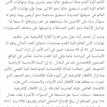
للأمم لكرة القدم مثلا تستغرق حاليّا نحو عشرين يوما، ونهائيات كأس
العالم لكرة القدم تستغرق حاليّا نحو ثلاثين يوما، فإنّ نهائيات كأس
العالم في صيغتها الجديدة تستغرق مستقبلا نحو أربعين يوما، وهو ما
سيؤثّر سلبا على اللاعبين لما سيلحقهم من تعب وإرهاق، لا سيّما إذا
تواصل الإتّجاه نحو تكثير المسابقات وتنويعها على مختلف المستويات!
ونريد أن نختم رأينا حول مدى قدرة القارّة الإفريقية على تنظيم
نهائيات كأس العالم لكرة القدم بمنتخبات تتجاوز العدد الحالي وهو 32
منتخبا إلى 40 أو 48 منتخبا، لنبيّن في آخر الأمر، أنّ ثراء البنية
الأساسية في الرياضة عامة وفي كرة القدم خاصة، تعكس في الواقع
المستوى الإقتصادي لبلد من البلدان ، إذ إنّ البنية الأساسية الرّياضية
الضعيفة تكون إنعكاسا للحالة الإقتصادية المتواضعة للبلد المعني بالأمر.
وماتزال الأقطار الإفريقية إلى اليوم هشّة الإقتصاد، رغم الصّمود الذي
تميّزت به معظم هذه الأقطار أمام الأزمات والتحدّيات التي هزّت
الإقتصاد العالمي طيلة العشرية الفارطة، بل إنّ الأقطار الإفريقية
مجتمعة ، سجّلت نسبة نموّ مشجعة في السنوات الأخيرة بلغت معدل
4%، ومن المنتظر أن يبلغ الإنتاج الداخلي الخام بإفريقيا PIB سنة 2017