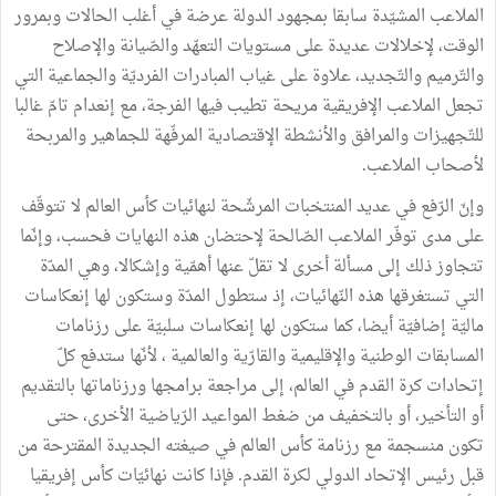
الملاعب المشيّدة سابقا بمجهود الدولة عرضة في أغلب الحالات وبمرور
الوقت، لإخلالات عديدة على مستويات التعهّد والصّيانة والإصلاح
والتّرميم والتّجديد، علاوة على غياب المبادرات الفرديّة والجماعية التي
تجعل الملاعب الإفريقية مريحة تطيب فيها الفرجة، مع إنعدام تامّ غالبا
للتّجهيزات والمرافق والأنشطة الإقتصادية المرفّهة للجماهير والمربحة
لأصحاب الملاعب.
وإنّ الرّفع في عديد المنتخبات المرشّحة لنهائيات كأس العالم لا تتوقّف
على مدى توفّر الملاعب الصّالحة لإحتضان هذه النهايات فحسب، وإنّما
تتجاوز ذلك إلى مسألة أخرى لا تقلّ عنها أهمّية وإشكالا، وهي المدّة
التي تستغرقها هذه النّهائيات، إذ ستطول المدّة وستكون لها إنعكاسات
ماليّة إضافيّة أيضا، كما ستكون لها إنعكاسات سلبيّة على رزنامات
المسابقات الوطنية والإقليمية والقارّية والعالمية ، لأنّها ستدفع كلّ
إتحادات كرة القدم في العالم، إلى مراجعة برامجها ورزناماتها بالتقديم
أو التأخير، أو بالتخفيف من ضغط المواعيد الرّياضية الأخرى، حتى
تكون منسجمة مع رزنامة كأس العالم في صيغته الجديدة المقترحة من
قبل رئيس الإتحاد الدولي لكرة القدم. فإذا كانت نهائيّات كأس إفريقيا