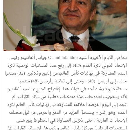
دعا في الأيام الأخيرة السيد Gianni infantino جياني أنفانتينو رئيس
الإتحاد الدولي لكرة القدم FIFA إلى رفع عدد المنتخبات الوطنية لكرة
القدم المشاركة في نهائيات كأس العالم، من إثنين وثلاثين (32) منتخبا
حاليا، إلى أربعين (40) ، وحتى إلى ثمانية وأربعين (48) منتخبا
مستقبلا! ولا يشكّ أحد في فوائد هذا الإقتراح الجريء للسيد أنفانتيو،
لأنه يستجيب لطموحات عدّة منتخبات وطنية من سائر القارّات، لم
تجد إلى اليوم الفرصة الملائمة للمشاركة في نهائيات كأس العالم لكرة
القدم. وهو إقتراح يستحقّ المزيد من النظر والدرس من قبل مختلف
الإتحادات القارية ، حتى تكرّس المساواة في الحظوظ بين شتى
المنتخبات الوطنية من كلّ بلدان العالم. ولكن، هل إنّ سائر القارات لها