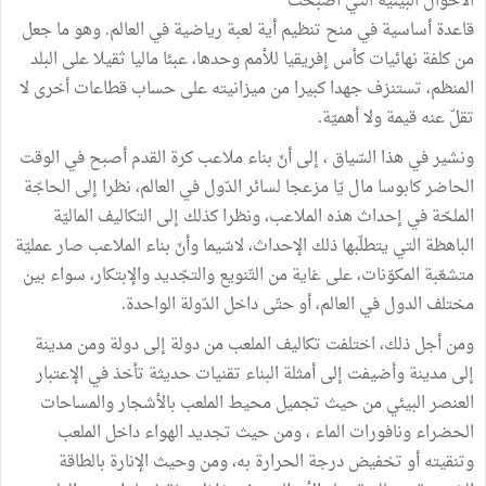
الأحوال البيئية التي أصبحت
قاعدة أساسية في منح تنظيم أية لعبة رياضية في العالم. وهو ما جعل
من كلفة نهائيات كأس إفريقيا للأمم وحدها، عبئا ماليا ثقيلا على البلد
المنظم، تستنزف جهدا كبيرا من ميزانيته على حساب قطاعات أخرى لا
تقلّ عنه قيمة ولا أهميّة.
ونشير في هذا السّياق ، إلى أنّ بناء ملاعب كرة القدم أصبح في الوقت
الحاضر كابوسا مال يّا مزعجا لسائر الدّول في العالم، نظرا إلى الحاجّة
الملحّة في إحداث هذه الملاعب، ونظرا كذلك إلى التكاليف الماليّة
الباهظة التي يتطلّبها ذلك الإحداث، لاسّيما وأنّ بناء الملاعب صار عمليّة
متشعّبة المكوّنات، على غاية من التّنويع والتجّديد والإبتكار، سواء بين
مختلف الدول في العالم، أو حتّى داخل الدّولة الواحدة.
ومن أجل ذلك، اختلفت تكاليف الملعب من دولة إلى دولة ومن مدينة
إلى مدينة وأضيفت إلى أمثلة البناء تقنيات حديثة تأخذ في الإعتبار
العنصر البيئي من حيث تجميل محيط الملعب بالأشجار والمساحات
الحضراء ونافورات الماء ، ومن حيث تجديد الهواء داخل الملعب
وتنقيته أو تخفيض درجة الحرارة به، ومن وحيث الإنارة بالطاقة