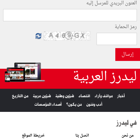
العنون البريدي للمرسل إليه
رمز الحماية
إرسال
ليدرز العربية
أخبار
مواقف وآراء
اقتصاد
شؤون وطنية
شؤون عربية
من التاريخ
أدب وفنون
من يكون؟
أصداء المؤسسات
في ليدرز
من نحن
اتصل بنا
خريطة الموقع