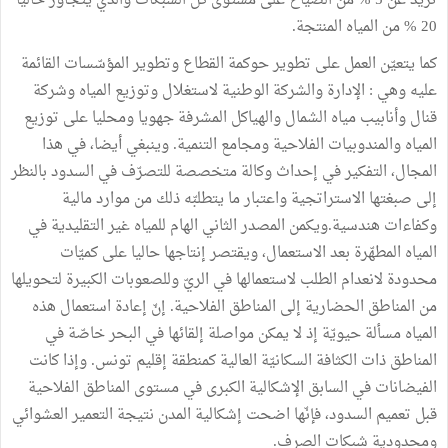
تزيد
عن
5
%
من
الضياع
على
مستوى
كل
الشبكات
والذي
يتجاوز
حاليا
20
%
من
المياه
المنتجة
.
كما
يتعيّن
العمل
على
تطوير
حوكمة
القطاع
وتطوير
المؤسّسات
القائمة
عليه
وهي
:
الإدارة
والشركة
الوطنية
لاستغلال
وتوزيع
المياه
وشركة
قنال
وأنابيب
مياه
الشمال
والهياكل
المشرفة
جهويا
ومحليا
على
توزيع
المياه
والمندوبيات
الفلاحية
ومجامع
التنمية
.
وينبغي
أيضا،
في
هذا
المجال،
التفكير
في
إحداث
وكالة
متخصصة
للتصرّف
في
السدود
بالنظر
إلى
صبغتها
الاستراتجية
واعتبار
ما
يتطلبّه
ذلك
من
موارد
مالية
وكفاءات
هندسية
.
ويكمن
المصدر
الثاني
الهام
للمياه
غير
التقليدية
في
المياه
المطهّرة
بعد
الاستعمال،
ويقتصر
إنتاجها
حاليا
على
كميّات
محدودة
لانعدام
الطلب
لاستعمالها
في
الريّ
وللصعوبات
الكبيرة
لتحويلها
من
المناطق
الحضارية
إلى
المناطق
الفلاحية
.
إنّ
إعادة
استعمال
هذه
المياه
مسألة
حيويّة
إذ
لا
يمكن
مواصلة
إلقائها
في
البحر
خاصّة
في
المناطق
ذات
الكثافة
السكانيّة
العالية
كمنطقة
إقليم
تونس
.
وإذا
كانت
الفيضانات
في
السابق
الإشكالية
الكبرى
في
مستوى
المناطق
الفلاحية
قبل
تعميم
السدود،
فإنّها
اضحت
إشكالية
المدن
نتيجة
التعمير
العشوائي
ومحدودية
شبكات
الصرف
.