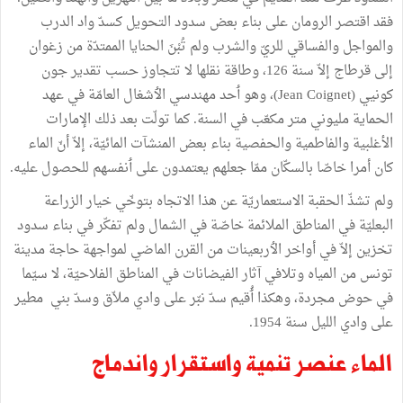
فقد
اقتصر
الرومان
على
بناء
بعض
سدود
التحويل
كسدّ
واد
الدرب
والمواجل
والفساقي
للريّ
والشرب
ولم
تُبْنَ
الحنايا
الممتدّة
من
زغوان
إلى
قرطاج
إلاّ
سنة
126،
وطاقة
نقلها
لا
تتجاوز
حسب
تقدير
جون
كونيي
(
Jean Coignet
)
،
وهو
ٲحد
مهندسي
الٲشغال
العامّة
في
عهد
الحماية
مليوني
متر
مكعّب
في
السنة
.
كما
تولّت
بعد
ذلك
الإمارات
الأغلبية
والفاطمية
والحفصية
بناء
بعض
المنشآت
المائيّة،
إلاّ
أنّ
الماء
كان
أمرا
خاصّا
بالسكّان
ممّا
جعلهم
يعتمدون
على
ٲنفسهم
للحصول
عليه
.
ولم
تشذّ
الحقبة
الاستعماريّة
عن
هذا
الاتجاه
بتوخّي
خيار
الزراعة
البعليّة
في
المناطق
الملائمة
خاصّة
في
الشمال
ولم
تفكّر
في
بناء
سدود
تخزين
إلاّ
في
أواخر
الٲربعينات
من
القرن
الماضي
لمواجهة
حاجة
مدينة
تونس
من
المياه
وتلافي
آثار
الفيضانات
في
المناطق
الفلاحيّة،
لا
سيّما
في
حوض
مجردة،
وهكذا
ٲُقيم
سدّ
نبّر
على
وادي
ملاّق
وسدّ
بني
مطير
على
وادي
الليل
سنة
1954
.
الماء
عنصر
تنمية
واستقرار
واندماج