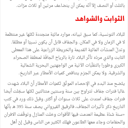
بالثلث
أو
النصف
إلاّ
أنّه
يمكن
أن
يتضاعف
مرتين
أو
ثلاث
مرّات
.
الثوابت
والشواهد
للبلاد
التونسية،
كما
سبق
تبيانه،
موارد
مائيّة
متجددة
لكنّها
غير
منتظمة
لا
في
الزمان
ولا
في
المكان
.
والجفاف
قابل
أن
يكون
نسبيّا
أو
مطلقا
.
وتدلّ
المنشآت
المائيّة
القديمة
والخريطة
الزراعيّة
على
هذا
المعطى
الثابت
والذي
مردّه
تأثّر
البلاد
تارة
بالرياح
الجافّة
لمنطقة
الصحراء
الكبرى
وطورا
بالتقلّبات
الآتية
من
الواجهتين
البحرية
الشمالية
والشرقية
.
ولا
يمكن
الجزم
يتناقص
كميات
الأمطار
عبر
التاريخ
.
يتّضح
منذ
البدء
في
الإحصاء
الموثّق
لكميّات
الأمطار
ٲنّ
البلاد
شهدت
غالبا
فترات
جفاف
تتراوح
بين
سنة
وسنتين
متتالتين
لكنّها
سجّلت
أيضا
فترات
جفاف
امتدت
على
ثلاث
سنوات
أو
أكثر
.
وقبل
ذلك
ورد
في
كتب
التاريخ
ذكر
تأثيرات
الجفاف،
فالرقيق
القيرواني
يصف
سنة
395
هـ
بأنّها
«
سنة
شدّة
عظيمة
انعدمت
فيها
الأقوات
وخلت
المنازل
وتوقّفت
الافران
والحمّامات
وجاء
معها
الطاعون
فهلك
الكثير
من
الناس
وقيل
إنّ
أهل