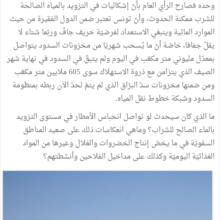
وحده
فصارح
الرأي
العام
بأنّ
إشكاليات
في
التزويد
بالمياه
الصالحة
للشرب
ممكنة
الحدوث،
وأنّ
تونس
تعتبر
ضمن
الدول
الفقيرة
من
حيث
الموارد
المائية
وينبغي
الاستعداد
لفرضيّة
خريف
جافّ
وربّما
شتاء
لا
يقلّ
جفافا،
خاصّة
أنّ
ما
يُسحب
شهريّا
من
مخزونات
السدود
يتواصل
بمعدّل
مليوني
متر
مكعّب
في
اليوم
ولم
يتبقّ
في
السدود
في
نهاية
شهر
الصيف
الذي
يتزامن
مع
ذروة
الاستهلاك
سوى
605
ملايين
متر
مكعّب
ومن
ضمنها
مخزونات
سدّ
البرّاق
الذي
لم
يتمّ
لحدّ
الآن
ربطه
بمنظومة
السدود
وشبكة
خطوط
نقل
المياه
.
ما
الذي
كان
سيحدث
لو
تواصل
انحباس
الأمطار
في
مستوى
التزويد
بالماء
الصالح
للشراب؟
وماهي
انعكاسات
ذلك
على
صعيد
المناطق
السقويّة
في
ما
يخصّ
إنتاج
الخضروات
والغلال
وغيرها
من
المواد
الغذائيّة
اليوميّة
وكذلك
على
مداخيل
الفلاحين
وأنشطتهم؟