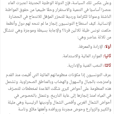
وعلى
عكس
تلك
السياسة،
فإنّ
الدولة
الوطنيّة
الحديثة
اعتبرت
الماء
عنصرا
أساسيّا
في
التنمية
والاستقرار
وحقّا
طبيعيا
من
حقوق
المواطنة
الناشئة
وعنوانا
للكرامة
ورديفا
للتحرّر
المؤهّل
للاندماج
في
الحضارة
الإنسانية
.
كيف
استطاع
التونسيون
إنجاز
ما
لم
تتحه
لهم
دول
وأنظمة
حكمت
تونس
طيلة
ثلاثين
قرنا؟
والإجابة
بسيطة
وموجزة
وهي
تتشكّل
من
ثلاثة
عناصر
وهي
:
أوّلا
:
الإرادة
والمعرفة
.
ثانيا
:
الموارد
المالية
والاستدامة
.
ثالثا
:
النخب
الفنية
والإدارية
.
عرف
التونسيون
إذا
مكوّنات
منظوماتهم
المائيّة
التي
ٲقيمت
منذ
القدم
وامتزجت
بالجبال
والسهول
والهضاب
وبالمناطق
الصحراوية
.
وتشتمل
هذه
المنظومة
على
أحواض
كبرى
شكّلت
القاعدة
لمخططات
للتصرّف
في
المياه
امتدّ
إنجازها
إلى
غاية
التاريخ
.
وتتمثل
بالخصوص
في
أحواض
الشمال
الغربي
وأقصى
الشمال
وأوديتها
الرئيسية
وهي
مليلة
والكبير
والزوارع
وحوض
مجردة
وروافده
وأهمّها
ملاّق
وتاسة