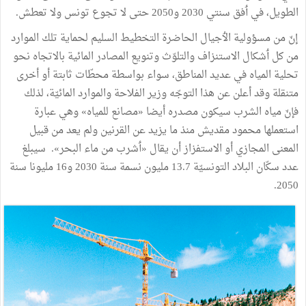
الطويل،
في
ٲفق
سنتي
2030
و2050
حتى
لا
تجوع
تونس
ولا
تعطش
.
إنّ
من
مسؤولية
الٲجيال
الحاضرة
التخطيط
السليم
لحماية
تلك
الموارد
من
كل
ٲشكال
الاستنزاف
والتلوّث
وتنويع
المصادر
المائية
بالاتجاه
نحو
تحلية
المياه
في
عديد
المناطق،
سواء
بواسطة
محطّات
ثابتة
أو
أخرى
متنقلة
وقد
أعلن
عن
هذا
التوجّه
وزير
الفلاحة
والموارد
المائيّة،
لذلك
فإنّ
مياه
الشرب
سيكون
مصدره
أيضا
«
مصانع
للمياه
»
وهي
عبارة
استعملها
محمود
مقديش
منذ
ما
يزيد
عن
القرنين
ولم
يعد
من
قبيل
المعنى
المجازي
أو
الاستفزاز
أن
يقال
«
ٲشرب
من
ماء
البحر
»
.
سيبلغ
عدد
سكّان
البلاد
التونسيّة
7
.
13
مليون
نسمة
سنة
2030
و16
مليونا
سنة
.
2050