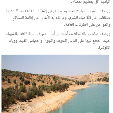
البادية
أكل
بعضهم
بعضا
»
.
ويصف
الفقيه
والمؤرّخ
محمـــود
مـقـــديش
(
1742
-
1813
)
معاناة
مدينة
صفاقس
من
قلّة
مياه
الشرب
وما
قام
به
الأهالي
من
إقامة
الفساقي
والمواجن
على
الطرقات
العامة
.
ويصف
صاحب
«
الإتحاف
»
،
أحمد
بن
أبي
الضياف،
سنة
1867
بالشهباء
حيث
اجتمع
فيها
على
الناس
الخوف
والجوع
واحتباس
الغيث
ووباء
الكوليرا
.