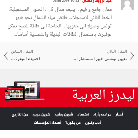
عبدالرؤوف رمضان
- 23-10-2016 09:56
مقال جامع و قيم .. يتبعه مقال ثان : الحلول المستفبلية..
الخط الثاني لاستجلاب فائض مياه الشمال نحو ظهر
تونس وصولا الى جنوبها .. الحاجة الى طاقة للضخ يمكن
توفيرها باستعمال الطاقات البديلة والشمسية أساسا....
المقال التالي
المقال السابق
تعيين تونسي خبيرا مستشارا ...
احميده النيفر: ...
ليدرز العربية
أخبار
مواقف وآراء
اقتصاد
شؤون وطنية
شؤون عربية
من التاريخ
أدب وفنون
من يكون؟
أصداء المؤسسات