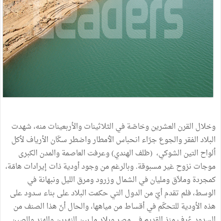
وخلال
القرن
العشرين
وخاصّة
في
الثلاثينات
والأربعينات
منه،
شهدت
البلاد
الفقر
والجوع
جرّاء
انحباس
الٲمطار
واضطر
سكّان
الأرياف
لأكل
ٲلواح
التين
الشوكي،
(
ظلف
الهندي
)
وعرفت
العاصمة
والمدن
الكبرى
موجات
نزوح
غير
مسبوقة
.
وبالرغم
من
وجود
أودية
ذات
إيرادات
هامّة،
كمجردة
وملاّق
ومليان
في
الشمال
وزرود
ومرق
الليل
ونبهانة
في
الوسط،
فلم
تقدم
أيّ
من
الدول
التي
حكمت
البلاد
على
بناء
سدود
على
هذه
الأودية
للتحكّم
في
أقساط
من
مياهها،
والحال
أنّ
هذا
الصنف
من
السدود
عُرف
منذ
القديم
في
مصر
وبلاد
ما
بين
النهرين
والهند
والصين
.