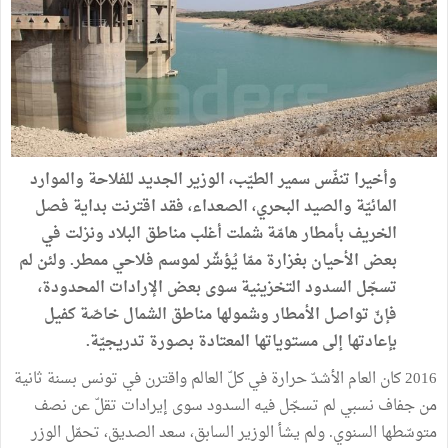
وأخيرا
تنفّس
سمير
الطيّب،
الوزير
الجديد
للفلاحة
والموارد
المائيّة
والصيد
البحري،
الصعداء،
فقد
اقترنت
بداية
فصل
الخريف
بأمطار
هامّة
شملت
أغلب
مناطق
البلاد
ونزلت
في
بعض
الأحيان
بغزارة
ممّا
يُؤشّر
لموسم
فلاحي
ممطر
.
ولئن
لم
تسجّل
السدود
التخزينية
سوى
بعض
الإرادات
المحدودة،
فإنّ
تواصل
الأمطار
وشمولها
مناطق
الشمال
خاصّة
كفيل
بإعادتها
إلى
مستوياتها
المعتادة
بصورة
تدريجيّة.
2016 كان
العام
الأشدّ
حرارة
في
كلّ
العالم
واقترن
في
تونس
بسنة
ثانية
من
جفاف
نسبي
لم
تسجّل
فيه
السدود
سوى
إيرادات
تقلّ
عن
نصف
متوسّطها
السنوي
.
ولم
يشأ
الوزير
السابق،
سعد
الصديق،
تحمّل
الوزر