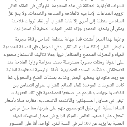
للشراب
الأولوّية
المطلقة
في
هذه
المنظومة
.
ثمّ
يأتي
في
المقام
الثاني
تزويد
القطاعات
الإنتاجية
كالفلاحة
والصناعة
والخدمات
.
ولا
يتمّ
نقل
المياه
من
منطقة
إلى
أخرى
إلاّ
لغاية
الشراب
أو
إنقاذ
ثروات
فلاحيّة
يمكن
أن
يلحقها
التدهور
جرّاء
نقص
الموارد
المحلية
ٲو
استنزافها.
وطبقا
لهذا
المبدإ
أُنشئت
قناة
نبهانة
لمنطقة
الساحل
وقناة
مجردة
بالوطن
القبلي
لإنقاذ
مزارع
البرتقال
.
وفي
المجمل،
فإن
الصبغة
العموميّة
للمياه
والتصرّف
المندمج
والمتكامل
فيها
جعلا
تكاليف
الاستثمار
محمولة
على
الدولة
ومثّلت
بصورة
مسترسلة
نصف
ميزانية
وزارة
الفلاحة
منذ
الاستقلال
.
وشكّلت
السدود
التخزينية
الأداة
الرئيسية
للمنظومة
المائية
مع
ربط
مكوناتها
ببعضها
البعض
وكذلك
بمنشآت
الضخ
والتحويل
.
كما
كانت
التعريفات
الموحّدة
للماء
الصالح
للشراب
عنوان
التضامن
بين
الفئات
والجهات
.
وبالرغم
من
صبغتها
التصاعدية
فإنّ
تلك
التعريفات
تبقى
في
متناول
المستهلكين
والأنشطة
الاقتصادية،
مقارنة
مثلا
بأسعار
المياه
المعلّبة
التي
يقبل
التونسيون
بنهم
على
شربها،
ممّا
جعل
تونس
تحتل،
على
الصعيد
العالمي،
المركز
الرابع
في
مجال
استهلاك
المياه
المعلّبة
بما
يزيد
عن
100
لتر
في
السنة
للفرد
الواحد
.
أمّا
على
المستوى