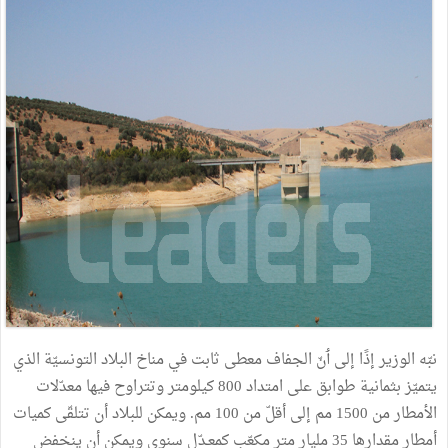
نبّه
الوزير
إذًا
إلى
ٲنّ
الجفاف
معطى
ثابت
في
مناخ
البلاد
التونسيّة
الذي
يتميّز
بثمانية
طوابق
على
امتداد
800
كيلومتر
وتتراوح
فيها
معدّلات
الأمطار
من
1500
مم
إلى
أقلّ
من
100
مم
.
ويمكن
للبلاد
أن
تتلقّى
كميات
أمطار
مقدارها
35
مليار
متر
مكعّب
كمعـدّل
سنوي
ويمكن
أن
ينخفض