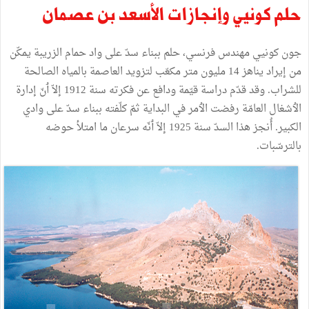
حلم
كونيي
وإنجازات
الأسعد
بن
عصمان
جون
كونيي
مهندس
فرنسي،
حلم
ببناء
سدّ
على
واد
حمام
الزريبة
يمكّن
من
إيراد
يناهز
14
مليون
متر
مكعّب
لتزويد
العاصمة
بالمياه
الصالحة
للشراب
.
وقد
قدّم
دراسة
قيّمة
ودافع
عن
فكرته
سنة
1912
إلاّ
ٲنّ
إدارة
الٲشغال
العامّة
رفضت
الٲمر
في
البداية
ثمّ
كلّفته
ببناء
سدّ
على
وادي
الكبير
.
أُنجز
هذا
السدّ
سنة
1925
إلاّ
ٲنّه
سرعان
ما
امتلأ
حوضه
بالترسّبات
.