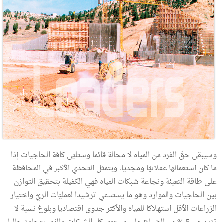
وسيبقى
حقّ
الفرد
من
المياه
لا
محالة
قائما
وستلبّى
كافة
الحاجيات
إذا
ما
كان
استعمالها
عقلانيّا
ومجديا
.
ويتمثل
التحدّي
الٲكبر
في
المحافظة
على
طاقة
التعبئة
ونجاعة
شبكات
المياه
فهي
الكفيلة
بتحقيق
التوازن
بين
الحاجيات
والموارد
وهو
ما
يستدعي
ترشيدا
لعمليّات
الريّ
واختيار
الزراعات
الٲقل
استهلاكا
للمياه
والأكثر
جدوى
اقتصاديا
وبلوغ
نسبة
لا