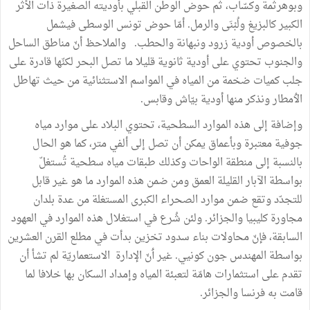
وبوهرثمة
وكسّاب،
ثم
حوض
الوطن
القبلي
بأوديته
الصغيرة
ذات
الأثر
الكبير
كالبزيغ
ولُبْنَى
والرمل
.
أمّا
حوض
تونس
الوسطى
فيشمل
بالخصوص
أودية
زرود
ونبهانة
والحطب
.
والملاحظ
أنّ
مناطق
الساحل
والجنوب
تحتوي
على
أودية
ثانوية
قليلا
ما
تصل
البحر
لكنّها
قادرة
على
جلب
كميات
ضخمة
من
المياه
في
المواسم
الاستثنائية
من
حيث
تهاطل
الٲمطار
ونذكر
منها
أودية
بيّاش
وقابس
.
وإضافة
إلى
هذه
الموارد
السطحية،
تحتوي
البلاد
على
موارد
مياه
جوفية
معتبرة
وبأعماق
يمكن
أن
تصل
إلى
ألفي
متر،
كما
هو
الحال
بالنسبة
إلى
منطقة
الواحات
وكذلك
طبقات
مياه
سطحية
تُستغلّ
بواسطة
الآبار
القليلة
العمق
ومن
ضمن
هذه
الموارد
ما
هو
غير
قابل
للتجدّد
وتقع
ضمن
موارد
الصحراء
الكبرى
المستغلة
من
عدة
بلدان
مجاورة
كليبيا
والجزائر
.
ولئن
شُرع
في
استغلال
هذه
الموارد
في
العهود
السابقة،
فإنّ
محاولات
بناء
سدود
تخزين
بدأت
في
مطلع
القرن
العشرين
بواسطة
المهندس
جون
كونيي
.
غير
ٲنّ
الإدارة
الاستعماريّة
لم
تشأ
أن
تقدم
على
استثمارات
هامّة
لتعبئة
المياه
وإمداد
السكان
بها
خلافا
لما
قامت
به
فرنسا
والجزائر
.