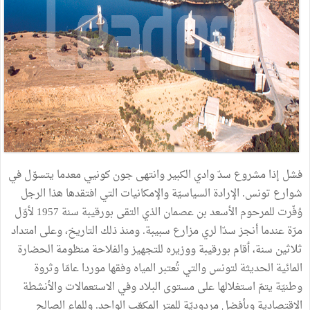
فشل
إذا
مشروع
سدّ
وادي
الكبير
وانتهى
جون
كونيي
معدما
يتسوّل
في
شوارع
تونس
.
الإرادة
السياسيّة
والإمكانيات
التي
افتقدها
هذا
الرجل
وُفّرت
للمرحوم
الأسعد
بن
عصمان
الذي
التقى
بورقيبة
سنة
1957
لأوّل
مرّة
عندما
أنجز
سدّا
لري
مزارع
سبيبة
.
ومنذ
ذلك
التاريخ،
وعلى
امتداد
ثلاثين
سنة،
ٲقام
بورقيبة
ووزيره
للتجهيز
والفلاحة
منظومة
الحضارة
المائية
الحديثة
لتونس
والتي
تُعتبر
المياه
وفقها
موردا
عامّا
وثروة
وطنيّة
يتمّ
استغلالها
على
مستوى
البلاد
وفي
الاستعمالات
والأنشطة
الاقتصادية
وبأفضل
مردوديّة
للمتر
المكعّب
الواحد
.
وللماء
الصالح