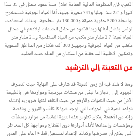
الكميّ،
فإن
المنظومة
المائية
المقامة
خلال
ستة
عقود
تتمثل
في
35
سدّا
كبيرا
و221
سدّا
جبليّا
و741
بحيرة
جبليّة
.
أمّا
المياه
الجوفية
فتستخرج
بواسطة
5200
حفرية
عميقة
و130
000
.
بئر
سطحيّة
.
وبذلك
استطاعت
تونس
بفضل
أبنائها
وبما
قدّموه
من
جليل
الخدمات
لبلادهم
في
مجال
المياه
تعبئة
7
.
2
مليار
متر
مكعب
من
المياه
السطحية
و2
1
.
مليار
متر
مكعّب
من
المياه
الجوفية
وتجهيــز
300
ألف
هكتار
مـن
المناطق
السقوية
وتمكــين
الاغلبية
الساحقـــة
من
السكـــان
من
المـــاء
عنـــد
الطلب
.
من
التعبئة
إلى
الترشيد
وممّا
لا
شك
فيه
أنّ
زمن
التعبئة
قد
شارف
على
النهاية
حيث
تنصرف
الجهود
إلى
إنجاز
ما
تبقّى
من
منشآت
مبرمجة
ومواردها
هي
بالطبيعة
الأقلّ
من
حيث
الكميّات
والأرفع
من
حيث
الكلفة
لكنّها
ضرورية
لإنشاء
قواعد
تنمية
في
الجهات
التي
توجد
فيها
كالكاف
والقيروان
وقفصة
.
وإنّه
من
الٲهميّة
بمكان
تطوير
هذه
الثروة
المائية
من
موارد
ومنشآت
ومؤسّسات
وإعدادها
لأداء
ٲدوارها
دون
انقطاع
ومواجهة
كل
المخاطر
التي
يمكن
أن
تعترضها
وكذلك
الإعداد
لمستقبل
قطاع
الماء
على
المدى