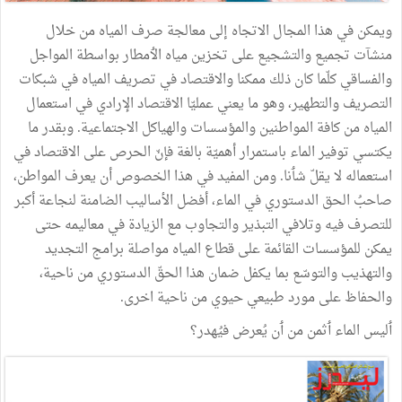
ويمكن
في
هذا
المجال
الاتجاه
إلى
معالجة
صرف
المياه
من
خلال
منشآت
تجميع
والتشجيع
على
تخزين
مياه
الٲمطار
بواسطة
المواجل
والفساقي
كلّما
كان
ذلك
ممكنا
والاقتصاد
في
تصريف
المياه
في
شبكات
التصريف
والتطهير،
وهو
ما
يعني
عمليّا
الاقتصاد
الإرادي
في
استعمال
المياه
من
كافة
المواطنين
والمؤسسات
والهياكل
الاجتماعية
.
وبقدر
ما
يكتسي
توفير
الماء
باستمرار
أهميّة
بالغة
فإنّ
الحرص
على
الاقتصاد
في
استعماله
لا
يقلّ
شٲنا
.
ومن
المفيد
في
هذا
الخصوص
أن
يعرف
المواطن،
صاحبُ
الحق
الدستوري
في
الماء،
أفضل
الأساليب
الضامنة
لنجاعة
أكبر
للتصرف
فيه
وتلافي
التبذير
والتجاوب
مع
الزيادة
في
معاليمه
حتى
يمكن
للمؤسسات
القائمة
على
قطاع
المياه
مواصلة
برامج
التجديد
والتهذيب
والتوسّع
بما
يكفل
ضمان
هذا
الحقّ
الدستوري
من
ناحية،
والحفاظ
على
مورد
طبيعي
حيوي
من
ناحية
اخرى
.
ٲليس
الماء
ٲثمن
من
ٲن
يُعرض
فيُهدر؟