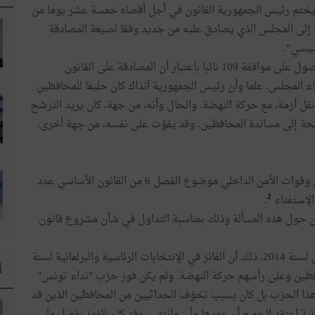
ذا لم يختم رئيس الجمهورية القانون في أجل أقصاه خمسة عشر يوما من
 إلى المجلس الذي يصادق عليه من جديد وفقا لصيغة المصادقة
أسيسي".
فقد كان آنذاك من السّهل، طبق طبيعة تركيبة المجلس، الحصول على موافقة 109 نائبا باعتبار أن المصادقة على القانون
ء المجلس. علما وأن رئيس الجمهورية آنذاك كان حليفا للمحافظين
ل أزمة، مع حركة النهضة. والحال وأنه، من جهة، كان يريد الترشح
2014 وهو بذلك في حاجة ملحة إلى مساندة المحافظين. وقد يفوّت على نفسه، من جهة أخرى،
في نهاية المطاف انتصر المحافظون وأصبح منع العسكريين وقوات الأمن الداخلي موضوع الفصل 6 من القانون الأساسي عدد
2
.
ن حول هذه المسألة وذلك بمناسبة التداول في شأن مشروع قانون
يختلف الظرف السياسي في هذه المرّة عن الظرف السياسي لسنة 2014. ذلك أن الفائز في الإنتخابات الرئاسية والبرلمانية لسنة
ا
لمحافظين وعلى رأسهم حركة النهضة. ولم يكن فوز حزب "نداء تونس"
ا هذا الحزب بل كان بسبب تخوّف الحداثيين من المحافظين الذين قد
ة اعتقد الجميع أن عهدها ولّى وانتهى. وقد كان الفوز بفضل ما