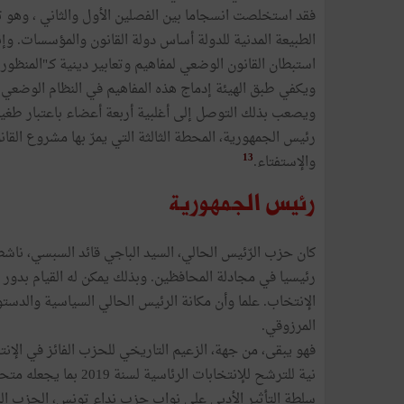
فقد استخلصت انسجاما بين الفصلين الأول والثاني ، وهو ت
الطبيعة المدنية للدولة أساس دولة القانون والمؤسسات. وإن
استبطان القانون الوضعي لمفاهيم وتعابير دينية كـ"المنظور
ويكفي طبق الهيئة إدماج هذه المفاهيم في النظام الوضعي ل
ويصعب بذلك التوصل إلى أغلبية أربعة أعضاء باعتبار طغيان
رئيس الجمهورية، المحطة الثالثة التي يمرّ بها مشروع القان
13
والإستفتاء.
رئيس الجمهورية
رئيسيا في مجادلة المحافظين. وبذلك يمكن له القيام بدور 
الإنتخاب. علما وأن مكانة الرئيس الحالي السياسية والدس
المرزوقي.
نية للترشح للإنتخابات