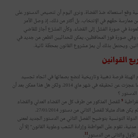
ية وقع استعماله ضدّ القضاة. ونرى اليوم أن تنصيص الدستور على
من ممارسة حقّهم في الإنتخاب. بل أكثر من ذلك، إذ وصل الأمر
 العودة في صورة الفشل إلى القضاء. وكأن المشرّع أجاز للقاضي
 وفي صورة فوز المحافظين، يمكن للحداثيين الطعن من جديد في
وانين. ويحتمل بذلك أن يمرّ مشروع القانون بمحطّة ثانية.
يع القوانين
م الهيئة فرصة ذهبية وتاريخية لتضع بصماتها في اتجاه تجسيد
المساوة الكاملة بين المواطنين. ويمكن لها بذلك أن تتدارك ما عجزت عن تحقيقه في شهر ماي 2014. ولكن هل هذا ممكن بعد أن
9
مقراطية
للفصل المذكور من طرف كل من القضاء العدلي والقضاء
دولة التونسية بتوضيح الفصل الثاني من الدستور الجديد لمعنى
ر 1959، إذ أكّد "تونس دولة مدنية، تقوم على المواطنة وإرادة الشعب وعلوية القانون" إلا أن
11
الأول والثاني من الدستور
.