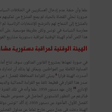
علما وأن حجّة عدم إدخال العسكريين في الخلافات السياس
ضرورة تحلّي القضاة بالحياد لم يمنع المشرّع من تمكينهم 
بالمشرّع إلى السّماح لهم بالترشح للإنتخابات الرئاسية ثم
ممارسة السّياسة في تونس ولكن بطريقة موسمية. على أنه
هذا النّص أمام الهيئة الوقتية لمراقبة دستورية مشاريع الق
الهيئة الوقتية لمراقبة دستورية مشار
في صورة تعهدّها بمشروع القانون المذكور، سوف تتاح أما
8
أصدرت الهيئة قرارا
يتبنّى القراءة المحافظة للفصل 1 من الدستور ؟
صدر هذا القرار في قطيعة تامّة مع القراءة الحداثية والدي
10
الإداري
إبّان عهد دستور 1959. علما وأنه في تلك الفترة لم يكن هناك مثيلا للفصل الثاني من دستور 27/01/2014.
فبالرغم من التطور الدّستوري الحاصل في خصوص طبيعة ال
الفصل الأول، المأخوذ عن دستو
الهيئة دخلت في جدل ديني خارج تماما عن مدلول الفصلين 