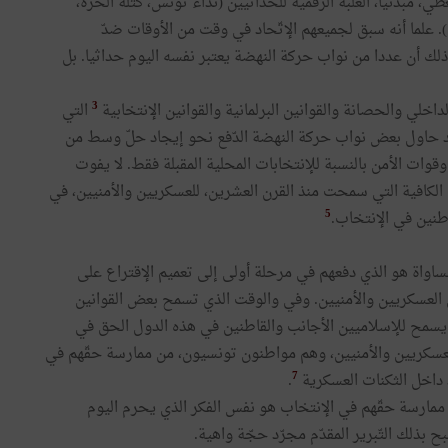
، مبدئيا، الغلبة الرّقمية للحداثيين (نداء تونس، كتلة الحرة،
. علما أنه سبق لجميعهم الإتّحاد في وقت من الأوقات ضدّ
لك أن عددا من نواب حركة النهضة يعتبر نفسه اليوم حداثيا. بل
3
خلي والحصانة والقوانين البرلمانية والقوانين الإنتخابية
التي
وقد حاول بعض نواب حركة النهضة الدّفع نحو إيجاد حلّ وسط من
ات الأمن بالنسبة للإنتخابات المحلية المقبلة فقط. لا يفوت
الكافية التي سمحت منذ القرن العشرين، للعسكريين والأمنيين، في
5
طنين في الإنتخاب.
ساواة هو الذي دفعهم في مرحلة أولى إلى تعميم الإقتراع على
ى العسكريين والأمنيين. وفي والوقت الذي تسمح بعض القوانين
يسمح للإسلاميين الأجانب والقاطنين في هذه الدول الحق في
 العسكريين والأمنيين، وهم مواطنون تونسيون، من ممارسة حقّهم في
7
 داخل الثكنات العسكرية
.
ن ممارسة حقّهم في الإنتخاب هو نفس الفكر الذي يحرم اليوم
بذلك التّبرير المقدّم مجرّد حجّة واهية.