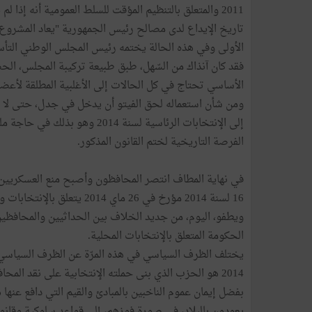
2011 والمتعلق بالتنظيم المؤقت للسلط العمومية أنه إ
تاريخ الإيداع لدى مصالح رئيس الجمهورية "يعاد المشروع
الأولى وفي هذه الحالة يختمه رئيس المجلس الوطني الت
الأساسي تحتاج في كل الحالات إلى الأغلبية المطلقة لأعضا
ومن شأن استعماله لحق الفيتو أن يدخل في جدل، حتى لا نق
إلى الإنتخابات الرئاسية لسنة 
الفرصة التاريخية لختم القانون المذكور.
16 لسنة 2014 مؤرخ في 26 ماي 2014 يتعلق بالإنتخابات والإستفتاء
ويطفو، اليوم، من جديد الخلاف بين الحداثيين والمحافظي
الحكومة المتعلق بالإنتخابات المحلية.
2014 هو الحزب الذي بنى حملته الإنتخابية على نقد ا
بفضل إيمان عموم الناخبين بالمبادئ والقيم التي دافع عنه
يعودون بالبلاد، في صورة فوزهم، إلى قواعد سلوكية وقانوني