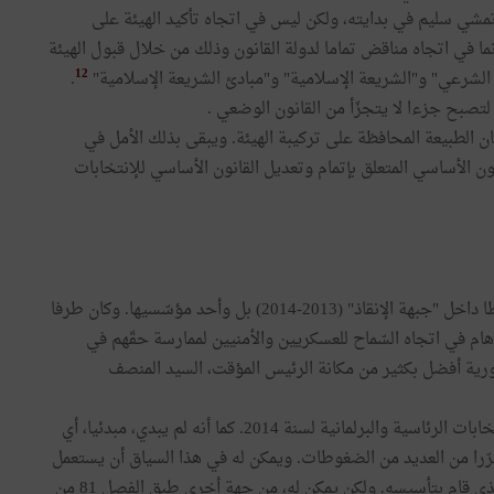
مشي سليم في بدايته، ولكن ليس في اتجاه تأكيد الهيئة على
ما في اتجاه مناقض تماما لدولة القانون وذلك من خلال قبول الهيئة
12
 الشرعي" و"الشريعة الإسلامية" و"مبادئ الشريعة الإسلامية"
.
تصبح جزءا لا يتجزّأ من القانون الوضعي .
 الطبيعة المحافظة على تركيبة الهيئة. ويبقى بذلك الأمل في
ون الأساسي المتعلق بإتمام وتعديل القانون الأساسي للإنتخابات
كان حزب الرّئيس الحالي، السيد الباجي قائد السبسي، ناشطا داخل "جبهة الإنقاذ" (2013-2014) بل وأحد مؤسّسيها. وكان طرفا
هام في اتجاه السّماح للعسكريين والأمنيين لممارسة حقّهم في
تورية أفضل بكثير من مكانة الرئيس المؤقت، السيد المنصف
فهو يبقى، من جهة، الزعيم التاريخي للحزب الفائز في الإنتخابات الرئاسية والبرلمانية لسنة 2014. كما أنه لم يبدي، مبدئيا، أي
 الرئاسية لسنة 2019 بما يجعله متحرّرا من العديد من الضغوطات. ويمكن له في هذا السياق أن يستعمل
سلطة التأثير الأدبي على نواب حزب نداء تونس، الحزب الذي قام بتأسيسه. ولكن يمكن له، من جهة أخرى طبق الفصل 81 من