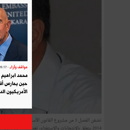
مواقف وآراء
- 2025.09.17
محمد ابراهيم 
حين يمارس أق
الأمريكيون الد