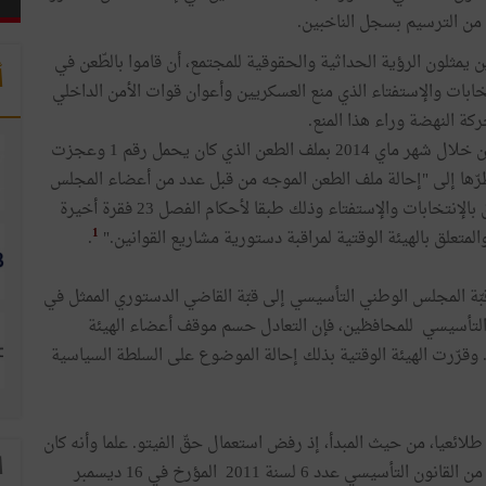
من الترسيم بسجل الناخبين.
مثلون الرؤية الحداثية والحقوقية للمجتمع، أن قاموا بالطّعن في
أ
ابات والإستفتاء الذي منع العسكريين وأعوان قوات الأمن الداخلي
ة النهضة وراء هذا المنع.
وقد تعهدت الهيئة الوقتية لمراقبة دستورية مشاريع القوانين خلال شهر ماي 2014 بملف الطعن الذي كان يحمل رقم 1 وعجزت
اضطرّها إلى "إحالة ملف الطعن الموجه من قبل عدد من أعضاء المجلس
الوطني التأسيسي ضد الفصل 6 من مشروع القانون المتعلق بالإنتخابات والإستفتاء وذلك طبقا لأحكام الفصل 23 فقرة أخيرة
1
.
ّة المجلس الوطني التأسيسي إلى قبّة القاضي الدستوري الممثل في
ني التأسيسي للمحافظين، فإن التعادل حسم موقف أعضاء الهيئة
قرّرت الهيئة الوقتية بذلك إحالة الموضوع على السلطة السياسية
ائعيا، من حيث المبدأ، إذ رفض استعمال حقّ الفيتو. علما وأنه كان
ا
بالإمكان تجاوز حق الفيتو بسهولة. فقد تضمّن الفصل 11-2 من القانون التأسيسي عدد 6 لسنة 2011 المؤرخ في 16 ديسمبر