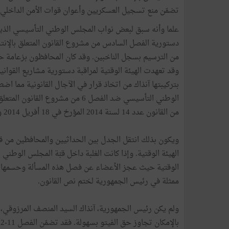
تضمّن منع تسجيل العسكريين وأعوان قوات الأمن الداخلي 
علما وأنه سبق لبعض نواب المجلس الوطني التأسيسي الذين ي
دستورية الفصل السادس من مشروع القانون المتعلق بالإنتخ
من الترسيم بسجل الناخبين. وقد كان المحافظون بزعامة حرك
بتركيبتها آنذاك من اتخاذ قرار في الآجال القانونية مما 
من القانون عدد 14 لسنة 2014 المؤرخ في 18 أفريل 2014 والمتعلق بالهيئة الوقتية لمراقبة دستورية مشاريع القوانين."
ويكون بذلك انتقل الجدل بين الحداثيين والمحافظين من قب
الهيئة الوقتية. وإذا كانت الغلبة داخل قبّة المجلس الوط
الوقتية حيث عجز الأعضاء عن فصل هذه المسألة وحسمها. و
ممثلة في رئيس الجمهورية لختم نص القانون.
ولم يكن رئيس الجمهورية، آنذاك السيد المنصف المرزوقي، طل