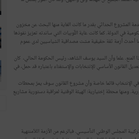
خدمة المشروع الحداثي بقدر ما كانت الغاية منها البحث عن مخزون
ية في الدولة. كما كانت غاية اللّوبيات التي ساندته تعزيز نفوذها
ما أحدث أزمة ثقة حقيقية مسّت مصداقية السّياسيين لدى عموم
ا المنع. علما وأن السيد يوسف الشاهد، رئيس الحكومة الحالي، كان
عديل القانون الأساسي للإنتخابات والإستفتاء باعتباره قد حمل، في
في الإنتخاب قائما خاصة وأن مشروع القانون سوف يمرّ بمحطات
ة. ومنها محطة إختيارية: الهيئة الوقتية لمراقبة دستورية مشاريع
كيبة المجلس الوطني التأسيسي. فبالرغم من الأزمة اللاّمنتهية