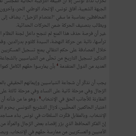
لحزب نداء تونس إلا أن طبيعة التركيبة الحالية للمجلس تعطي
الجبهة الشعبية، آفاق تونس، الإتحاد الوطني الحر، وآخرون)
المحافظين بمناسبة ما سمّي "اعتصام الرّحيل". يضاف إلى ذ
ويطالب بتصنيف الحركة ضمن الحركات الحداثية.
غير أن فرصة حذف هذا المنع لم تنجح داخل لجنة النظام الدا
ترأسها، نائبة عن حركة النهضة، السيدة كلثوم بدرالدين. 
خلال المصادقة على حكم انتقالي يمنع تسجيل العسكريين وقو
التذكير تسجيل التاريخ من تحلّى من السّياسيين بالشجاعة 
4
العديد من الدول المتقدمة
بأن يمارسوا حقّهم الكامل كموا
يجب أن نذكّر أن شجاعة السّياسيين وإيمانهم الحقيقي بالم
الرّجال وفي مرحلة ثانية على النساء وفي مرحلة ثالثة عل
6
المقارنة للأجانب الحق في الإنتخاب
، وهو ما من شأنه أن 
اختيار الحاكمين المحلّيين، لازال التشريع التونسي يحرم
الإنتخاب. وبالمقابل فكّرت السلطات في تونس بناء مساجد
إنّ الفكر المحافظ الذي برّر إقصاء بعض الرّجال والمرأة م
الأمنيين والعسكريين من ممارسة حقّهم في الإنتخاب. ويصبح 