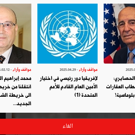
مواقف وآراء
مواقف وآراء
- 2025.02.12
- 2025.04.29
الحصايري:
لإفريقيا دور رئيسي في اختيار
محمد إبراهيم ا
طاب العقارات
الأمين العام القادم للأمم
انتقلنا من خري
بلوماسية!
المتحدة (1)
الى خريطة الشر
الجديد...
تضمّن الفصل 3 من مشروع القانون الأساسي، يتعلق بتنقيح وإتمام القانون الأساسي عدد 16 لسنة 2014 مؤرخ في 26 ماي
الغاء
2014 يتعلق بالإنتخابات والإستفتاء، تعديلا للفصل 6 من القانون الأساسي المذكور. تجسّد هذا التعديل في إضافة فصل 6 مكرر