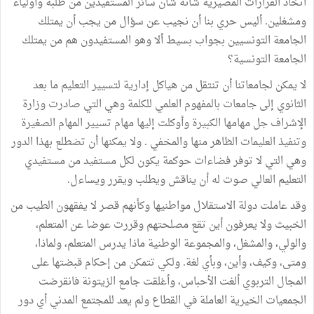
اتخاذ القرارات المصيرية شأنه شان سائر المستفيدين من طلبة وأولياء
ومشغلين. أليس حري بنا أن نجيب عن سؤال من يجب أن يمتلك
الجامعة التونسيين بجواب بسيط ألا وهو المستفيدون هم من يمتلك
الجامعة التونسية؟
لا يمكن لجامعاتنا أن تنتقل من هياكل إدارية لتسيير التعليم ما بعد
الثانوي إلى جامعات بالمفهوم العلمي للكلمة وهي التي صادرت وزارة
الإشراف جل مهامها الكبيرة وأوكلت إليها مهام تسيير المهام الصغيرة
وتنفيذ العليمات الظاهر منها والمخفي . ولا يمكنها أن تضطلع بهذا الدور
وهي التي لا توفر فضاءات حوكمة يكون لكل مستفيد من مستفيدي
التعليم العالي صوت له أن يناقش ويطلب ويقرر ويساءل.
وقد عاملت دولة الاستقلال مواطنيها وكأنهم قصر لا يفقهون الطيب من
الخبيث ولا يعرفون أين تقع مصلحتهم وقررت عوضا عن المتعلم،
والولي، والمشغل، والمجموعة الوطنية ماذا يدرس المتعلم، ولماذا،
ومتى، وكيف، وأين، وبأي لغة. ولكي تتمكن من إحكام قبضتها على
المجال التربوي ألغت الأحباس، وأغلقت جامع الزيتونة فانقرضت
الجمعيات الخيرية العاملة في القطاع ولم يعد للمجتمع المدني أي دور