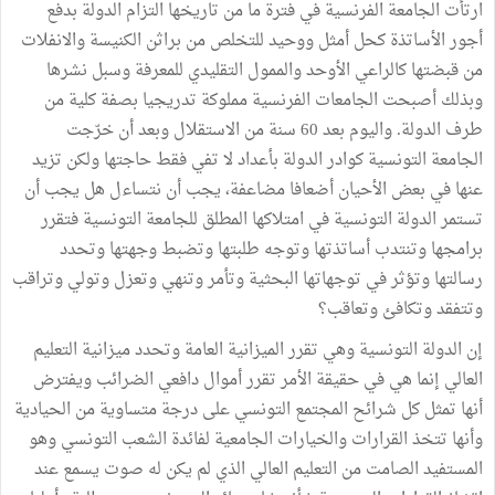
ارتأت الجامعة الفرنسية في فترة ما من تاريخها التزام الدولة بدفع
أجور الأساتذة كحل أمثل ووحيد للتخلص من براثن الكنيسة والانفلات
من قبضتها كالراعي الأوحد والممول التقليدي للمعرفة وسبل نشرها
وبذلك أصبحت الجامعات الفرنسية مملوكة تدريجيا بصفة كلية من
طرف الدولة. واليوم بعد 60 سنة من الاستقلال وبعد أن خرّجت
الجامعة التونسية كوادر الدولة بأعداد لا تفي فقط حاجتها ولكن تزيد
عنها في بعض الأحيان أضعافا مضاعفة، يجب أن نتساءل هل يجب أن
تستمر الدولة التونسية في امتلاكها المطلق للجامعة التونسية فتقرر
برامجها وتنتدب أساتذتها وتوجه طلبتها وتضبط وجهتها وتحدد
رسالتها وتؤثر في توجهاتها البحثية وتأمر وتنهي وتعزل وتولي وتراقب
وتتفقد وتكافئ وتعاقب؟
إن الدولة التونسية وهي تقرر الميزانية العامة وتحدد ميزانية التعليم
العالي إنما هي في حقيقة الأمر تقرر أموال دافعي الضرائب ويفترض
أنها تمثل كل شرائح المجتمع التونسي على درجة متساوية من الحيادية
وأنها تتخذ القرارات والخيارات الجامعية لفائدة الشعب التونسي وهو
المستفيد الصامت من التعليم العالي الذي لم يكن له صوت يسمع عند