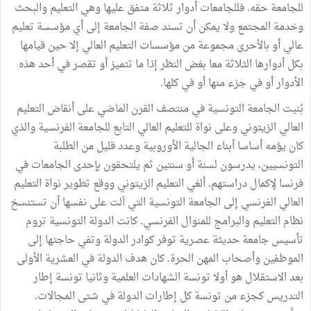
للجامعة حقه. فللجامعات أدوار ثلاثة متفق عليها وهي التعليم والبحث
وخدمة المجتمع ولا يمكن أن تسند صفة الجامعة إلى أي مؤسسة تعليم
عالي أو بالأحرى مجموعة من مؤسسات التعليم العالي إلا حين قيامها
بكل أدوارها الثلاثة معا بغض النظر إذا ما تتميز أو تقصر في أحد هذه
الأدوار أو في جزء منها أو في كلها.
بُنيت الجامعة التونسية في منتصف القرن الماضي على أنقاض التعليم
العالي الزيتوني وعلى نواة للتعليم العالي التابع للجامعة الفرنسية والذي
كان يؤمه أساسا أبناء الجالية الأوروبية وعدد قليل من الطلبة
التونسيين، يدرسون لسنة أو سنتين ثم يلتحقون بإحدى الجامعات في
فرنسا لإكمال دراستهم. ألغي التعليم الزيتوني ووقع تطوير نواة التعليم
العالي الفرنسي إلى الجامعة التونسية التي آلت على نفسها أن تستنسخ
نظام التعليم والبرامج للمنوال الفرنسي. كانت الدولة التونسية تروم
تأسيس جامعة حديثة عصرية توفر كوادر الدولة وتفي حاجتها إلى
الموظفين وأصحاب المهن الحرة. كان هدف الدولة في العشرية الأولى
بعد الاستقلال هو أولا تونسة الشهادات العلمية وثانيا تونسة إطار
التدريس كجزء من تونسة كل إطارات الدولة في شتى المجالات.