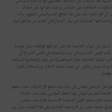
اللـيبية بعد سنــــوات من التحالــف العضـــوي مع الإسلام السيــاسي.
وب الحكومات المتعاقبة على طرابلس وتشتت قواتها على امتداد
ون أي أفق للحل. بناء على هذا الواقع الاستراتيجي الدقيق، بدأت
ـائلـها المسلّـحـة من بــؤر الصـّراع في العديد من مناطق ليبيا.
حة السلم على أبواب العاصمة طرابلس ثم تلتها توافقات جبل نفوسة
رز أمام القوى الأساسية في ليبيا والمتمثلة في قطبي الصراع أي
ئب القبلية الملتـزمة بفـكر الجمـاهيـريّة من جهة والمجاميع المسلحة
ية وبناء جيش وطني ذي عقيدة تعتمد الدفاع عن استقلال القرار
 تهميش .
و حلّ تــاريخي يفضي إلى بناء دولة تجمع كل الفرقاء تحت سقفها
اتحة التقسيم النهائي لهذا القطر المغاربي. وقد مثلت لقاءات
عندما طرح ممثلو القوى المسلّحة الأساسية فكرة بعث مجلس
ريق خليفة حفتر. إنّ طرح هذه المبادرة وفي هذا التوقيت يدل عن