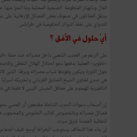
المال وبانهيار المنظومة الصـحية المحـلية وما انجرّ عنهـا 
ينتقل المقاتلون في صفوف بعض الفصائل الإرهابية على 
للتدواي على نفقة الدوائر الحكومية في طرابلس .
أيّ حلول في الأفق ؟
على الرغم من الغضب الشعبي داخل مصراته ضد حملة «البن
«تطوير» العملية بدفعها نحو احتلال الهلال النفطي والاصط
هي صدى لفتاوى الشيخ الصادق الغرياني وتحريكه لسرايا ا
التكفيرية للهجوم على معـاقل الجـيش الليبـي لا فقـط في
إن أصحاب دعوات الحرب الشاملة مقتنعون أن المضي نحو ا
فصائل مصراته وبالخصوص كتائب الحلبوص والمحجوب في ا
النفطية الممتدة شرق سرت.
إن بناء هذا التحالف يستوجب انخراط أوسع طيف اجتماعي ف