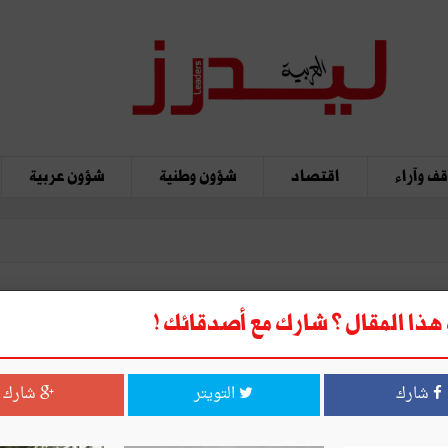
ف وآراء
اقتصاد
شؤون وطنية
شؤون عربية
ذا المقال ؟ شارك مع أصدقائك !
قاتل؟
شارك
التويتر
شارك