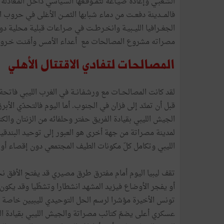
الشـعبـي وإعادة صيـاغة لتمــوقـعها السـياسي داخـل المـعادلة 
فالمـــدينة دفعــت من دماء شبابها الثمـــن الأغلى في حر
الجغــرافيا الليــبيـة وانخـرطــت في صراعات قبلية محلية د
مصراته مشروع المصالحات مع أعداء الأمس وأمّنـت خـروج فــص
المصالحات لتفادي الاقتتال الأهلي
لقد كانت المصالحــات مع ورشفـانــة في الغرب الليبي فات
قبل أن تمتّد إلى فزان في الجنوب. أما اليوم فالتحدّي الأب
الجيش الليبي بقيادة الفريق حفتر وحلفائه من الزنتان والكتا
لمدينة مصراتة من جهة أخرى هو العبور إلى توحيد البندق
الليبي وتكامل كلّ مكونات الطيف المجتمعي دون إقصاء أو
تقف ليبيا اليوم أمام مفترق طرق مصيري قد يفتح الأفق نح
أو يفجر الأوضاع فيزيد المشهد انشطارا وتشظّيا وقد يكون ف
تونس الأخيرة مؤشرا لرسم الحل التوحيدي لليبيين خاصة 
عسكري أعلى يضمّ كتائب مصراتة والجيش الليبي بقيادة الف