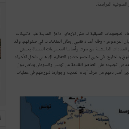
الصوفيّة المرابطة.
د المجموعات المتبقية لداعش الإرهابي داخل المدينة على تكتيكات
نيان المرصوص» وقلة أعداد تقنيي إبطال المفخخات في صفوفهم. وقد
 للقـيادات الداعشـية من سرت وأساسا المجموعات المسماة بجيش
لمشرق والخليج في حين انحسر حضور التنظيم الإرهابي داخـل الأحـياء
تمـد في تجنيده على العناصر القادمة من تونس والسودان وباقي دول
ين أُهدر دمهم من طرف أبناء المدينة وجوارها لتورطهم في عمليات
ا