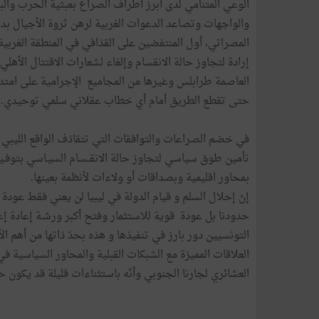
الوعي المتنامي لدى أبرز أطراف الصراع بعبثية الحرب وا
والواجهات وتصاعد الدعوات الغربية لرهن ثروة الأجيال بدعو
المصراتي، أول المنتفضين على القذافي في المنطقة الغربية
إرادة لتجاوز حالة الانقسام وإلغاء لشعارات الاقتتال الأهلي.
العاصمة طرابلس وغيرها من المجاميع الإجرامية على امتداد 
حتى تقطع الطريق أمام أي خطاب عقلاني سلمي توحيدي.
في خضم الصراعات والتوافقات التي تتقاذف الواقع الليبي 
تأمين طوق سياسي لتجاوز حالة الانقــسام السيـاسي بتوفـير
بمحاور اقليمية وبصداقات أو ولاءات لأنظمة بعينها.
إنّ إحلال السلم و قيام الدولة في ليبيا لن يعني فقط عودة ا
حدودنا بل عودة قوية للاستثمار وفتح أكبر ورشـة إعادة إعمـ
التونسيين دور بارز في تنفيذها و هذه بحدّ ذاتها من أهم ا
العلاقات المميزة مع الشبكات القبلية والمحاور السياسية 
العشائري لجارنا الجنوبي وأنّه باستثناءات قليلة قد يكون 