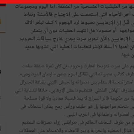
ا من المليشــيات المنسحــبة من المنطقة. أما اليوم ومجموعـات
اب آخر الأحياء التي استعصت على الاجتياح فالأسئلة ونقاط
أ
ي قيل إنّ الإرهابيين نصبوها لرد الهجوم ؟ كيف تبخّر آلاف
واجـهة أو صمــود؟ هل انتهـت العمليـات دون أن يتمكن
 الإرهابيين وكأنّ تحرير سرت يجري خارج سياقات الحروب
أهمها ؟ أسئلة تؤشر لتعقيدات العملية التي تشوبها عديد
 فيها.
م على سرت تتويجا لمعارك وحروب بل كان ثمرة صفقة سلمت
 طرف كتائب مصراته التي تقاتل اليوم ضمن «البنيان المرصوص».
 استراتيجية الصدام بين مصراته والجيش الليبي بقيادة الجنرال
رف الهلال النفطي. فتنظيم داعش الإرهابي، خلافا للدعاية التي
ّبة من حكومة فائز السراج لا يعدّ فصيلا معاديا ولا قوة مسلحة
ي تتحتّم مواجهتها بل هو حليف ورأس رمح يمكن استغلاله في
ي لمصـراته وحلفـائها في الغرب الليبي .
عام من طرف التحالف الحاكم في طرابلس إزاء تصرّفات التنظيم
ا
قبائل المحلية والحرابة و بتر الأعضاء والاعتداء على الممتلكات