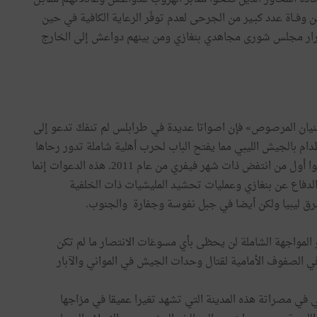
من وفــاة عدد كبـير من الجرحى لعدم توفّر الرعاية الكافية في حين
غرار مجلس شورى مجاهدي بنغازي ومن بينهم دواعش إلى الخارج
يان المرصوص» فإن اصواتا عديدة في طرابلس لم تنفكّ تدعو إلى
دام بالجيش الليبي مما يفتح الباب لحرب أهلية شاملة تدور رحاها
حول الثورة ويكون وقودها شباب مصراته وبرقة الذين كانوا أول من انتفض ذات شهر فيفري من عام 2011. هذه الدعوات إنما
لدفاع عن بنغازي وعمليات تحشيد المليشيات ذات الخلفية
 شرق ليبيا ولكن أيضا في جبل نفوسة وجفارة والجنوب.
لمواجهة الشاملة لن يحظى بأي مسوغات الانتصار ما لم تكن
لصفوف الأمامية لقتال وحدات الجيش في المواني والآبار
ي مصراتة هذه المدينة التي تشهد تغيرا عميقا في مزاجها