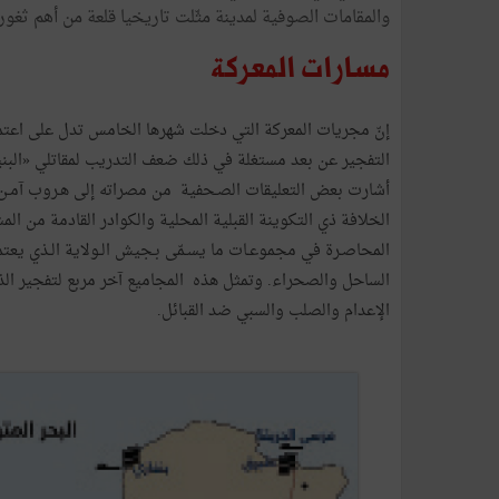
والمقامات الصوفية لمدينة مثّلت تاريخيا قلعة من أهم ثغور 
مسارات المعركة
إنّ مجريات المعركة التي دخلت شهرها الخامس تدل على اعتما
التفجير عن بعد مستغلة في ذلك ضعف التدريب لمقاتلي «الب
أشارت بعض التعليقات الصـحفية من مصراته إلى هـروب آمـن
الخلافة ذي التكوينة القبلية المحلية والكوادر القادمة من ا
المحاصـرة في مجموعـات ما يسـمّى بـجيش الـولاية الـذي يع
الساحل والصحراء. وتمثل هذه المجاميع آخر مربع لتفجير الذ
الإعدام والصلب والسبي ضد القبائل.