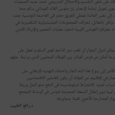
لبلاد على شفى التقسيم والاحتلال التدريجي تحت عديد المسميات
ى تمويل إعـادة الإعمـار. إنّ جلوس القائد الميداني سالم جحا
، إلى نفس المائدة لممثلي الفريق حفتر في العاصمة التونسية جسّد
 ولكن بالمقابل، تحركت المجمــوعات الميليـشياوية التـكفــيرية في
جغرافيا الفوضى الليبية لتنفيذ عمليات التفجير والإرباك الأمني
يمكن لدول الجوار أن تلعب دور الداعم لقوى السلم و تعمل على
 مـا أمكـن من فرص الوئام بين الفرقاء المحليين الذين يرتبط جلهم
لأمن إلى ربوع هذا البلد الجار واختفاء التهديد الإرهابي على
ار في الإقلــيم. من المؤكد أن يكون للفاعلين الاقتصاديين
لأسباب لمزيد الانخراط لدبلوماسيتنا في الدفع نحو الحل وربط
في ليبيا دون إغفال السمعة المحترمة لتونس في أوساط المجتمع
حوار المصارحة الأخوي كفيلا بتجاوزها.
د.رافع الطبيب