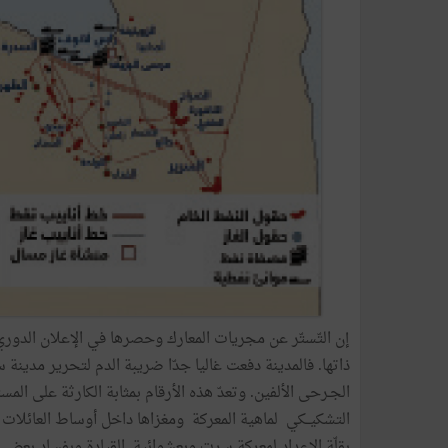
إن التّستّر عن مجريات المعارك وحصرها في الإعلان الدور
ذاتها. فالمدينة دفعت غاليا جدّا ضريبة الدم لتحرير مدينة
الجـرحى الألفين. وتعدّ هذه الأرقام بمثابة الكارثة على ال
التشكيــكي لماهية المعركة ومغزاها داخل أوساط العائلات 
بقلّة الإعداد لمعركة سرت وبعشوائية القيادة وبفساد بعض ق