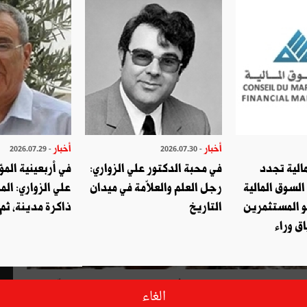
أخبار
أخبار
- 2026.07.29
- 2026.07.30
الية تجدد
في محبة الدكتور علي الزواري:
في أربعينية المؤ
السوق المالية
رجل العلم والعلاّمة في ميدان
علي الزواري: الم
و المستثمرين
التاريخ
ذاكرة مدينة، ثم
ق وراء
مدينة سرت لطرد داعش، تحدثت التقارير الإعلامية عن تمكّن
الغاء
حل للجماهيرية إلى قلعة محصّنة تحميها خيرة كتـــائب ما