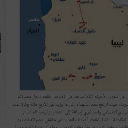
ي عن تحرير الأحياء تباعا ساهم في تصاعد النقمة داخل مصراته
 سرت، حيث ارتفع عدد الشهداء إلى ما يزيد عن الأربع مائة وفاق عدد
مستويين الإنساني والعسكري إضافة إلى انتشار وتوسع الخطـــاب
المكلومة . لقد ارتفعت أصوات العديد من مثقفي مصراته للتنديد
ادة المحاور الذين فتحوا معابر الهروب للدواعـش وعائلاتهـم مقابـل