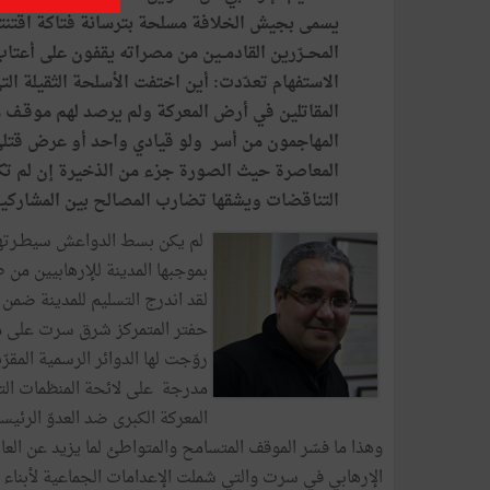
يسمى بجيش الخلافة مسلحة بترسانة فتاكة اقتنتـــه
المحــرّرين القادمــين من مصراته يقفون على أعت
الاستفهام تعدّدت: أين اختفت الأسلحة الثقيلة الت
المقاتلين في أرض المعركة ولم يرصد لهم موقـف م
المهاجمون من أسر ولو قيادي واحد أو عرض قتلى
المعاصرة حيث الصورة جزء من الذخيرة إن لم تكن 
التناقضات ويشقها تضارب المصالح بين المشاركين
لم يكن بسط الدواعش سيطـرته
بموجبها المدينة للإرهابيين من
لقد اندرج التسليم للمدينة ضمن
حفتر المتمركز شرق سرت على مشا
روّجت لها الدوائر الرسمية المقر
مدرجة على لائحة المنظمات الت
المعركة الكبرى ضد العدوّ الرئيس
وهذا ما فسّر الموقف المتسامح والمتواطئ لما يزيد عن ال
الإرهابي في سرت والتي شملت الإعدامات الجماعية لأبناء ال