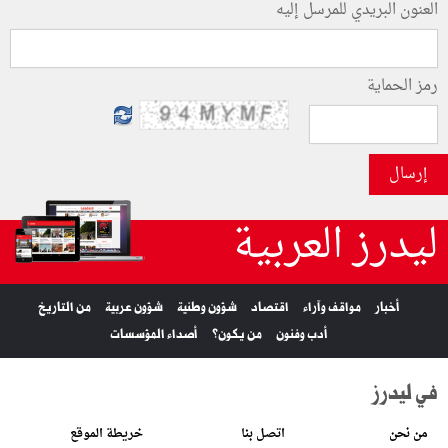
العنون البريدي للمرسل إليه
رمز الحماية
إرسال
ليدرز العربية
أخبار
مواقف وآراء
اقتصاد
شؤون وطنية
شؤون عربية
من التاريخ
أدب وفنون
من يكون؟
أصداء المؤسسات
في ليدرز
من نحن
اتصل بنا
خريطة الموقع