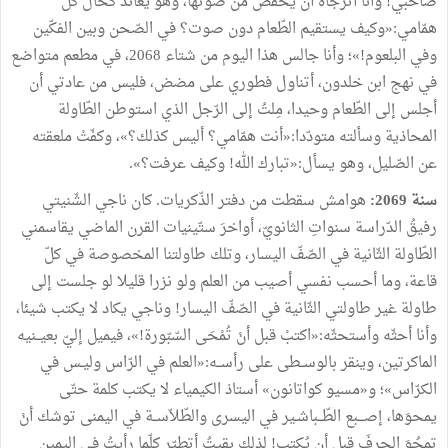
صاحبي
!
وأنا
أترجّاه
أن
يخفّض
من
صوتها،
وهو
يعاند
كحال
كلّ
همّامي
:
«
وكيف
يستقيم
الطّعام
دون
صوت؟
في
الصّحن
وبين
الفكّين
وفي
البلعوم
!
»
؛
وأنا
جالس
هذا
اليوم
من
شتاء
2068،
في
مطعم
متواضع
في
نهج
ابن
خلدون،
أتناول
فطوري
على
مضض،
فليس
من
عادتي
أن
أجلس
إلى
الطّعام
وحيدا،
مِلتُ
إلى
الرّجل
الذي
استوطن
الطّاولة
المحاذية
وسألته
متودّدا
:
«
أنت
همّامي؟
أليس
كذلك؟
»
،
وكفّتْ
ملعقته
عن
الصّليل،
وهو
يسأل
:
«
تبارك
الله
!
وكيف
عرفت؟
»
.
سنة
2069
:
هوامش
سقطت
من
دفتر
الذّكريات
.
كان
ناجي
الشّنيتي
رفيقُ
الدّراسة
سنواتِ
الثانويّ،
أواخرَ
ستّينيات
القرن
الماضي
يقاسمني
الطّاولة
الثّانية
في
الصّفّ
اليسار،
وتلك
طاولتنا
المخصوصة
في
كلّ
قاعة،
وما
أحسب
نفسي
أصيب
من
العلم
ولو
نزرا
قليلا
لو
جلست
إلى
طاولة
غير
طاولتي
الثّانية
في
الصّفّ
اليسار
!
وناجي
يكاد
لا
يكتب
شيئا،
وأنا
أحثّه
وأستحثّه
:
«
اكتبْ
قبل
أنْ
تُمْحَى
السّبّورة
!
»
،
فيميل
إليّ
بعيــنيه
الماكرتين،
وينقر
بالوســطى
على
رأســه
:
«
العلم
في
الرّاس
وليـس
في
الكرّاس»؛
و«مسيو
كواتانون
»
أستاذ
الكيمياء
لا
يكتب
كلمة
حتّى
يمحوَها،
إصـــبع
الطّــباشـير
في
اليسرى
والطّلاّســة
في
اليمنى
توشك
أنْ
تمحُوَ
الحرفَ
قبل
أن
يُكتب
!
لذلك
بقِيتُ
أتطيّر
كلّما
رأيتُ
في
اليمين