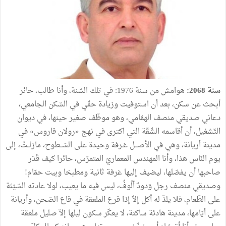
سنة
2068
:
هوامش
من
سنة
1976
:
في
تلك
السّنة،
وأنا
طالب،
حائر
أبحث
عن
سكن،
بعد
أن
استوفيت
وزيادة
حقّي
في
السّكن
الجامعي،
دعاني
صديقي
منصف
الهمّامي،
وهو
موظّف
صغير
حينها،
في
ديوان
التّشغيل،
أن
أقاسمه
الشّقّة
التي
اكترى
في
نهج
«
رولان
قاروس
»
في
مدينة
أريانة،
وهي
في
الأصـــل
غـرفة
وحيدة
على
السّــطوح،
مازلــتُ،
إلى
يوم
النّاس
هذا،
وأنا
المهندس
المعماريّ
المتمرّس،
حائرا
كيف
قَدَر
صاحبها
أن
يفصّلها،
ليضيف
إليها
غرفة
ثانية
ومطبخا
وبيت
حمّام
!
وصديقي
منصف
رجل
وَدودٌ
ألُوفٌ،
ليس
فيه
ما
يعيب،
لولا
عادته
السّيّئة
على
الطّعام،
فلا
يلذّ
له
أكل
إلاّ
إذا
قرع
الملعقة
في
قاع
الصّحن،
وأريانة
على
أيّامها،
مدينة
هادئة
ساكنة،
لا
يعكّر
سكون
ليلها
إلاّ
صليل
ملعقة