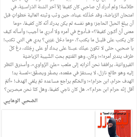
طلاّسة
!
ولم
أدرك
أنّ
صاحبي
كان
كفيفا
إلاّ
آخر
السّنة
الدّراســيّة،
في
امتحان
الرّياضة،
وقد
خَذَلَتْه
عيناه،
حين
وثب
وثبته
العالية
خطواتٍ
قبل
أن
يبلغ
الحبلَ
الحاجز؛
وهو
نفسه
لم
يكن
يدرك
أنّه
كان
كفيـفا،
«
وما
معنى
أنْ
أكــون
كفيفا؟
»
فـــأدوخ
في
أمره
ولا
أدري
ما
أجيب؛
وأسأله
كيف
كان
يكتب
على
قليـــل
ما
يكتب؟،
«
وما
دخْل
عَيْنِي؟
يدي
هي
التي
تكتب
!
يا
صحبي،
حتّى
لا
تكونَ
عينُك
عبــــئا
على
يــدك
أو
على
رِجْلك،
دعْ
كلّ
طرَف
يتدبّر
أمره
!
»
؛
وكان،
وهو
المُتيّم
بحبّ
الشّبيبة
الرّياضيّة
القيروانيّة،
يرافقنا
نحن
أترابَه
إلى
ملعب
«
عليّ
الزّواوي
»
،
وأسترق
النّظر
إليه
وهو
طالع
نازل،
لا
يسـتقرّ
في
مقعده،
يصفّر
ويصفّق
:
»
لمسة
يد
!
الهدف
حرام،
ابن
حرام
!
»
؛
والحَكَم
يراجع
مساعده
ثمّ
يلغي
الهدف
!
«
ألمْ
أقل
إنّه
حرام
ابن
حرام؟
»
.
هل
كان
ناجي
كفيفا،
وهل
كنّا
نحن
مبصرين؟
الصّحبي
الوهايبي