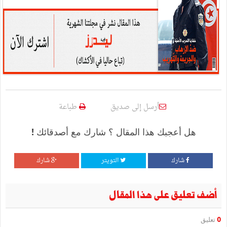
أرسل إلى صديق
طباعة
هل أعجبك هذا المقال ؟ شارك مع أصدقائك !
شارك
التويتر
شارك
أضف تعليق على هذا المقال
0
تعليق