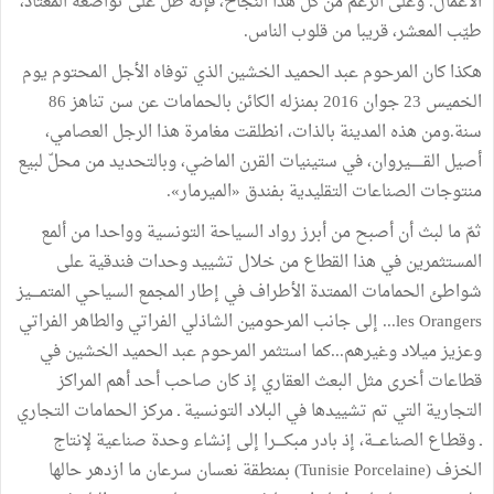
الأعمال
.
وعلى
الرغم
من
كلّ
هذا
النجاح،
فإنّه
ظلّ
على
تواضعه
المعتاد،
طيّب
المعشر،
قريبا
من
قلوب
الناس
.
هكذا
كان
المرحوم
عبد
الحميد
الخشين
الذي
توفاه
الأجل
المحتوم
يوم
الخميس
23
جوان
2016
بمنزله
الكائن
بالحمامات
عن
سن
تناهز
86
سنة
.
ومن
هذه
المدينة
بالذات،
انطلقت
مغامرة
هذا
الرجل
العصامي،
أصيل
القــــــيروان،
في
ستينيات
القرن
الماضي،
وبالتحديد
من
محلّ
لبيع
منتوجات
الصناعات
التقليدية
بفندق
«
الميرمار
»
.
ثمّ
ما
لبث
أن
أصبح
من
أبرز
رواد
السياحة
التونسية
وواحدا
من
ألمع
المستثمرين
في
هذا
القطاع
من
خلال
تشييد
وحدات
فندقية
على
شواطئ
الحمامات
الممتدة
الأطراف
في
إطار
المجمع
السياحي
المتمــــيز
les Orangers
...
إلى
جانب
المرحومين
الشاذلي
الفراتي
والطاهر
الفراتي
وعزيز
ميلاد
وغيرهم
...
كما
استثمر
المرحوم
عبد
الحميد
الخشين
في
قطاعات
أخرى
مثل
البعث
العقاري
إذ
كان
صاحب
أحد
أهم
المراكز
التجارية
التي
تم
تشييدها
في
البلاد
التونسية
ـ
مركز
الحمامات
التجاري
ـ
وقطـاع
الصناعـــة،
إذ
بادر
مبكــــرا
إلى
إنشاء
وحدة
صناعية
لإنتاج
الخزف
(
Tunisie Porcelaine
)
بمنطقة
نعسان
سرعان
ما
ازدهر
حالها