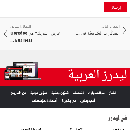
إرسال
المقال التالي
المقال السابق
المذكّرات السّياسيّة في ...
عرض "شريك" من Ooredoo
Business ...
ليدرز العربية
أخبار
مواقف وآراء
اقتصاد
شؤون وطنية
شؤون عربية
من التاريخ
أدب وفنون
من يكون؟
أصداء المؤسسات
في ليدرز
من نحن
اتصل بنا
خريطة الموقع