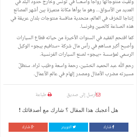
ولقيت
منتوجاتها
رواجا
واسعـــــا
في
تونس
وخارج
حدود
البلد
في
العديد
من
الأسواق
...
وهو
ما
بوأها
مكانة
متميزة
بين
أشهر
المصانع
إنتاجا
للخزف
في
العالم،
متحدية
منافسة
منتوجات
بلدان
عريقة
في
هذه
الصناعة
كالصين
وفرنسا
.
كما
اقتحم
الفقيد
في
السنوات
الأخيرة
من
حياته
قطاع
السيارات
وأصبح
أكبر
مساهم
في
رأس
مال
شركة
«
ستافيم
بيجو
»
الوكيل
الرسمي
لمؤسسة
«
بيجو
»
لصنع
السيارات
الفرنسية
.
رحم
الله
عبد
الحميد
الخشين،
رحمة
واسعة
وطيّب
ثراه
.
ستظلّ
مسيرته
مضرب
الأمثال
ومصدر
إلهام
في
عالم
الأعمال
.
أرسل إلى صديق
طباعة
هل أعجبك هذا المقال ؟ شارك مع أصدقائك !
شارك
التويتر
شارك