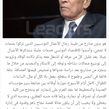
هو
بدون
منازع
من
طينة
رجال
الأعمال
التونسيين
الذين
تركوا
بصمات
لا
تمحي،
وأسدوا
للاقتصاد
التونسي
خدمات
جليلة
ستذكرها
الأجيال
جيلا
بعد
جليل
.
كلّ
من
عرفه
أو
اشتغل
معه
يذكر
ذكاءه
الوقاد
ونزوعه
إلى
توسيع
مجالات
نشاطه
وتوقه
إلى
الابتكار
والتجديد
من
خلال
ما
ينجزه
من
مشاريع
بعد
دراسة
جدواها
وتمحيص
قيمتها
المضافة
.
بثقة
فائقة
في
النفس
وطموح
لا
ينقطع،
يعمل
بلا
كلل
أو
ملل،
الساعات
الطوال،
كامل
أيّام
الأسبوع،
موزّعا
أوقاته
بين
متابعة
سير
مؤسساته
العديدة
والتخطيط
لما
عقد
العزم
على
إنجازه
.
لم
يتخرّج
من
كلية
اقتصاد
أو
تصرّف
أو
تجارة،
وإنّما
قاده
حسه
الفطري،
وحدسه
الذي
لا
يخطئ
ولا
يخيب
إلى
أن
يكون
مثالا
لقصة
نجاح
باهر
وقدوة
في
إدارة