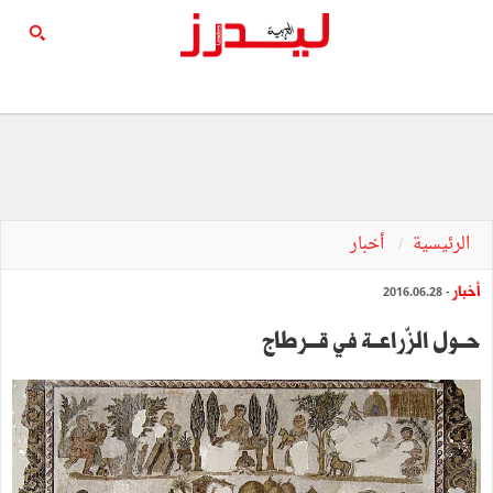
الرئيسية
أخبار
أخبار
- 2016.06.28
حــول‭ ‬الزّراعــة‭ ‬في‭ ‬قـــرطاج