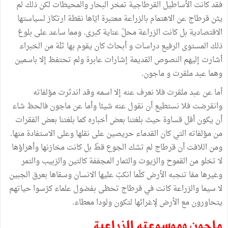
فقد
كانت
الأساطيل
القرطاجية
تمخر
البحار
والمحيطات
لكن
ذلك
لم
يثن
قرطاج
عن
الاهتمام
بالزراعة
معتبرة
ايّاها
نقطة
ارتكاز
لسياستها
الاقتصادية
بل
كانت
الزراعة
محلّ
عناية
كبرى
.
ومما
ساعد
على
بلوغ
ذلك
المستوى
الرفيع
دراسات
و
أبحاث
كان
يقوم
بها
ثلَة
من
الخبراء
أشارت
إليهم
النصوص
القديمة
إشارات
عابرة
ولم
تحتفظ
إلا
باسمين
وهما
عبد
ملقرت
و
ماجون
.
أما
عن
عبد
ملقرت
فلا
نعرف
عنه
إلا
اسمه
وقد
اندثرت
مؤلفاته
وانقرضت
فلا
نستطيع
أن
نقول
عنه
شيئا
وأما
عن
ماجون
فالحظ
شاء
أن
يكون
أقل
قساوة
حيث
بلغتنا
بعض
أخباره
كما
بلغتنا
بعض
الفقرات
من
مؤلفاته
التي
كان
القدماء
حريصين
على
نقلها
وعلى
الاستفادة
منها
.
ومن
اللافت
أن
قرطاج
لم
تشك
الجوع
قطّ
بل
كانت
مخازنها
وأهراؤها
لا
تخلو
من
القموح
والزيوت
والثمار
المجففة
كالتين
والزبيب
والتمر
وغيرها
ممّا
تنجبه
الأرض
كلّما
انكبّ
عليها
الانسان
وسقاها
بعرق
الجبين
لا
سيما
والزراعة
كانت
في
قرطاج
تحظى
بفضول
علماء
كرّسوا
حياتهم
يتحاورون
مع
الأرض
لإغرائها
لتكون
ولودا
معطاء
.
ماجون
وموسوعته
الزراعية