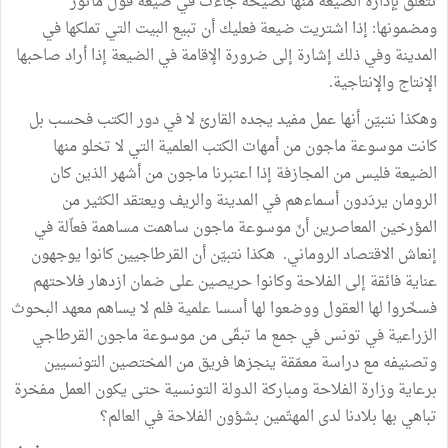
تتعلق
بإدارة
الضيعة
منها
نصيحة
جاءت
في
صيغة
قول
مأثور
ومضمونها
:
إذا
اشتريت
ضيعة
فعليك
أن
تبيع
البيت
التي
تملكها
في
المدينة
وفي
ذلك
إشارة
إلى
ضرورة
الإقامة
في
الضيعة
إذا
أراد
صاحبها
الإنتاج
والإنتاجية
.
وهكذا
نتبيّن
أنها
عمل
مفيد
يجده
القارئ
لا
في
دور
الكتب
فحسب
بل
كانت
موسوعة
ماجون
من
أمهات
الكتب
العلمية
التي
لا
تخلو
منها
الضيعة
فليس
من
المجازفة
إذا
اعتبرنا
ماجون
من
أشهر
الذين
كان
الرومان
يردَدون
أسماءهم
في
المدينة
والريف
ويعتقد
الكثير
من
المؤرخين
المعاصرين
أنّ
موسوعة
ماجون
ساهمت
مساهمة
فعاّلة
في
إنعاش
الاقتصاد
الروماني
.
هكذا
نتبيّن
أن
القرطاجيين
كانوا
يوجهون
عناية
فائقة
إلى
الفلاحة
وكانوا
حريصين
على
ضمان
ازدهار
فلاحتهم
فسخّروا
لها
العقول
ووضعوا
لها
أسسا
علمية
فلم
لا
يساهم
معهد
البحوث
الزراعية
في
تونس
في
جمع
ما
تبقّى
من
موسوعة
ماجون
القرطاجي
وتصنيفه
مع
دراسة
معمّقة
ينجزها
فريق
من
المختصين
التونسيين
برعاية
وزارة
الفلاحة
ومباركة
الدولة
التونسية
حتى
يكون
العمل
مفخرة
تباهي
بها
بلادنا
لدى
المهتّمين
بشؤون
الفلاحة
في
العالم؟