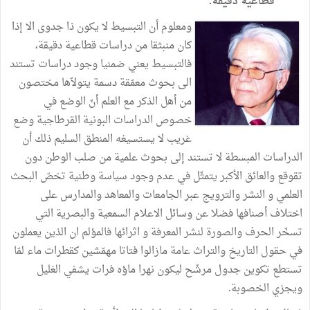
قطاعية
دقيقة
.
ومعلوم
أن
التبسيط
لا
يكون
ذا
جدوى
الا
إذا
كان
منبثقا
من
دراسات
قطاعية
دقيقة،
فالتبسيط
يعني
ضمنيا
وجود
دراسات
تستند
الى
بحوث
معمّقة
دسمة
يتولاّها
مختصون
من
أهل
الذكر
مع
العلم
أنّ
الوضع
في
خصوص
الدراسات
البونية
القرطاجية
وضع
غريب
لا
يستسيغه
المنطق
السليم
ذلك
أن
الدراسات
المبسطة
لا
تستند
إلى
بحوث
علمية
من
صلب
الوطن
دون
تقوقع
والعائق
الأكبر
يتمثّل
في
عدم
وجود
سياسة
وطنية
تخصّ
البحث
العلمي
و
النشر
والترويج
عبر
الجامعات
والمعاهد
والمدارس
على
اختلاف
أصنافها
فضلا
عن
وسائل
الاعلام
السمعية
والبصرية
التي
تسخّر
الحرف
والصورة
لنشر
المعرفة
و
اثرائها
فالمؤلم
ان
الذين
يعملون
في
حقول
التاريخ
والتراث
عامة
مازالوا
فتاتا
مهمّشين
كقطرات
ماء
لمّا
تستطع
تكوين
جدول
مرشّح
ليكون
نهرا
ماؤه
فرات
يشفي
الغليل
ويجزي
الخصوبة
.