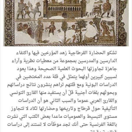
تشكو
الحضارة
القرطاجية
زهد
المؤرخين
فيها
واكتفاء
الدارسين
والمدرسين
بمجموعة
من
معطيات
نظرية
وآراء
جاهزة
تجاوزتها
البحوث
العلمية
الصحيحة
وهذا
يعود
لسببين
كبيرين
أولهما
يتمثل
في
قلة
عدد
المختصّين
في
الدراسات
البونية
ومع
قلتهم
تراهم
ينشرون
نتائج
دراساتهم
وبحوثهم
بلغات
أجنبية
قلّ
أن
يستفيد
منها
القارئ
التونسي
والقارئ
العربي
عموما
والسبب
الثاني
هو
أن
الدراسات
التأليفية
حول
قرطاج
وتاريخها
وحضارتها
تكاد
لا
تتجاوز
مستوى
التبسيط
والعموميات
ماعدا
بعض
الكتب
التي
نشرت
باللغة
الفرنسية
حتى
أنك
تجد
موطّآت
لا
تستند
إلى
دراسات