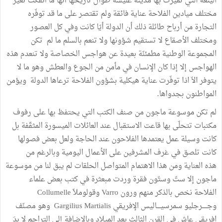
الينعة
التي
تميّزت
بها
مدينة
عليسة
طوال
تاريخها
أنّها
ما
انفكت
تعير
مختلف
ميادين
الفلاحة
عناية
فائقة
ولم
تقتصر
على
ما
قد
توفّره
التجارة
من
أرباح
طائلة
ذلك
أن
الدولة
أيّا
كانت
وفي
كل
العصور
ومختلف
الأصقاع
لا
تستقيم
شؤونها
ولا
تنعم
بالسلم
ما
لم
تكن
المجموعة
الوطنية
مطمئنّة
بعيدة
عن
هواجس
الخصاصة
ولا
تنعدم
هذه
الهواجس
إلا
إذا
كان
الإنسان
في
مأمن
من
الجوع
والعطش
وهو
ما
لا
يتوفر
الاّ
اذا
توفّرت
عناية
هيكلية
بشؤون
الفلاحة
ترعاها
الدولة
ويؤمن
المواطنون
بجدواها
.
لم
تكن
موسوعة
ماجون
من
صنف
الكتب
التي
يحتفظ
بها
على
رفوف
مكتبات
تتحلّى
بها
قاعت
الاستقبال
عند
العائلات
الميسورة
المثقّفة
بل
كانت
وسيلة
عمل
يعتمدها
الفلاحون
عند
الحاجة
ولعل
بعض
فصولها
كانت
تلصق
في
غرف
المشرفين
على
الأعمال
اليومية
وبالرغم
من
هذه
العناية
ومن
هذا
الاهتمام
المتواصل
الحلقات
لم
يبق
لنا
من
موسوعة
ماجون
إلا
ستّ
وستّون
فقرة
وردت
مبعثرة
في
كتب
بعض
علماء
الفلاحة
نخص
بالذكر
منهم
ورون
Varro
وقولوملاّ
Collumelle
وجـــــرجليو
سمرسيــــاليس
الإفريقي
Gargilius Martialis
وهو
مصنّف
افريقي
عاش
في
القرن
الثالث
بعد
الميلاد
وبالإضافة
إلى
التراجم
لا
بدَ