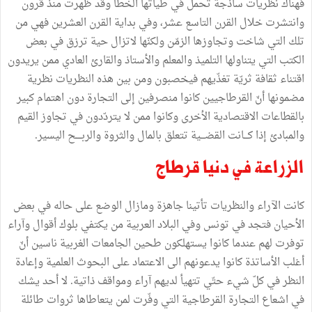
فهناك
نظريات
ساذجة
تحمل
في
طياتها
الخطأ
وقد
ظهرت
منذ
قرون
وانتشرت
خلال
القرن
التاسع
عشر،
وفي
بداية
القرن
العشرين
فهي
من
تلك
التي
شاخت
وتجاوزها
الزمّن
ولكنّها
لاتزال
حية
ترزق
في
بعض
الكتب
التي
يتناولها
التلميذ
والمعلم
والأستاذ
والقارئ
العادي
ممن
يريدون
اقتناء
ثقافة
ثريّة
تغذّيهم
فيخصبون
ومن
بين
هذه
النظريات
نظرية
مضمونها
أنّ
القرطاجيين
كانوا
منصرفين
إلى
التجارة
دون
اهتمام
كبير
بالقطاعات
الاقتصادية
الأخرى
وكانوا
ممن
لا
يتردّدون
في
تجاوز
القيم
والمبادئ
إذا
كـــانت
القضـــية
تتعلق
بالمال
والثروة
والربــــح
اليسير
.
الزراعة
في
دنيا
قرطاج
كانت
الآراء
والنظريات
تأتينا
جاهزة
ومازال
الوضع
على
حاله
في
بعض
الأحيان
فتجد
في
تونس
وفي
البلاد
العربية
من
يكتفي
بلوك
أقوال
وآراء
توفرت
لهم
عندما
كانوا
يستهلكون
طحين
الجامعات
الغربية
ناسين
أنّ
أغلب
الأساتذة
كانوا
يدعونهم
الى
الاعتماد
على
البحوث
العلمية
وإعادة
النظر
في
كلّ
شيء
حتّي
تتهيأ
لديهم
آراء
ومواقف
ذاتية
.
لا
أحد
يشك
في
اشعاع
التجارة
القرطاجية
التي
وفّرت
لمن
يتعاطاها
ثروات
طائلة