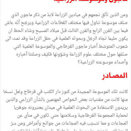
ومن
الذين
تألق
نجمهم
في
ميادين
الزراعة
لابدّ
من
ذكر
ماجون
الذي
صنّف
موسوعة
تناول
فيها
مختلف
القطاعات
الزراعية
ويرجّح
أنّه
عاش
فيما
بين
القرن
الرابع
والقرن
الثالث
قبل
ميلاد
المسيح
وشاء
الحظ
ان
يكون
حليما
تجاه
الرجّل
وبحوثه
العلمية
في
حقل
الزراعة
وقد
نمت
الى
شعوب
المتوسّط
أخبار
ماجون
القرطاجي
والموسوعة
العلمية
التي
صنّفها
حول
مختلف
علوم
الزراعة
وشؤونها
فكيف
وصلتنا
أخباره
وأصداء
موسوعته
الزراعية؟
المصـادر
كانت
تلك
الموسوعة
المجيدة
من
كنوز
دار
الكتب
في
قرطاج
ولعل
نسخا
منها
كانت
من
مقتنيات
بعض
الخواص
المهتمين
بالشأن
الزراعي
والذين
يريدون
الاستفادة
من
البحوث
العلمية
في
ميدان
يعتبرونه
جوهريا
لحماية
المجموعة
القرطاجية
وسلامتها
حتي
تكون
في
منأى
عن
المجاعات
و
مما
تتسبّب
فيه
المجاعات
من
جوائح
وأمراض
ومن
سرّ