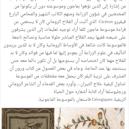
من
إشارة
إلى
الذين
نوّهوا
بماجون
وموسوعته
دون
أن
يكونوا
من
المختصّين
في
شؤون
الزراعة
ومنهم
الكاتب
الشهير
والمحامي
البارع
قيقيرو
Cicéron
الذي
أثبت
أن
الفلاح
الروماني
كان
لا
يستغني
عن
قراءة
موسوعة
ماجون
كلما
أراد
توجيه
تعليمات
إلى
الذين
يشرفون
على
ضيعته
ففيها
يجد
الفلاّح
المباشر
حلولا
مناسبة
ونصائح
ناجعة
فالموسوعة
كانت
شائعة
في
الأوساط
الرومانية
وكان
لا
بد
للذين
يريدون
التأليف
في
علوم
الزراعة
أن
يعودو
إليها
لما
فيها
من
فوائد
وكان
لا
بد
للفلاح
مهما
كان
اختصاصه
أن
يستوعبها
بل
أن
تكون
دائما
معه
حتى
يستنجد
بها
عند
الحاجة
.
وجاء
في
بعض
الفصول
من
كتاب
ورون
أن
المشرف
على
تربية
البقر
كان
يحمل
معه
مقتطفات
من
الموسوعة
تتناول
كيفية
علاج
الثيران
...
وأورد
بعض
القدماء
أن
الشاعر
الروماني
ورجليوسلما
أراد
كتابة
أشعاره
حول
الحياة
الريفية
Géorgiques
فاستعان
بالموسوعة
الماجونية
.