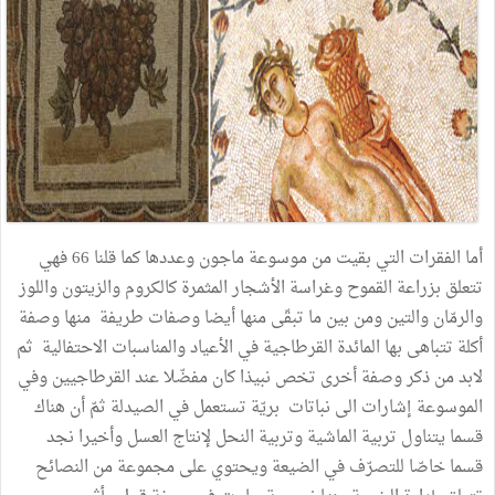
أما
الفقرات
التي
بقيت
من
موسوعة
ماجون
وعددها
كما
قلنا
66
فهي
تتعلق
بزراعة
القموح
وغراسة
الأشجار
المثمرة
كالكروم
والزيتون
واللوز
والرمّان
والتين
ومن
بين
ما
تبقّى
منها
أيضا
وصفات
طريفة
منها
وصفة
أكلة
تتباهى
بها
المائدة
القرطاجية
في
الأعياد
والمناسبات
الاحتفالية
ثم
لابد
من
ذكر
وصفة
أخرى
تخص
نبيذا
كان
مفضّلا
عند
القرطاجيين
وفي
الموسوعة
إشارات
الى
نباتات
بريّة
تستعمل
في
الصيدلة
ثمّ
أن
هناك
قسما
يتناول
تربية
الماشية
وتربية
النحل
لإنتاج
العسل
وأخيرا
نجد
قسما
خاصّا
للتصرّف
في
الضيعة
ويحتوي
على
مجموعة
من
النصائح