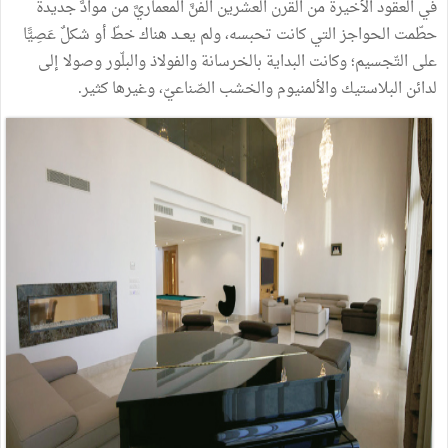
في
العقود
الأخيرة
من
القرن
العشرين
الفنَّ
المعماريَّ
من
موادَّ
جديدة
حطّمت
الحواجز
التي
كانت
تحبسه،
ولم
يعــد
هناك
خطّ
أو
شكلٌ
عَصِيًّا
على
التّجسيم؛
وكانت
البداية
بالخرسانة
والفولاذ
والبلّور
وصولا
إلى
لدائن
البلاستيك
والألمنيوم
والخشب
الصّناعيّ،
وغيرها
كثير
.