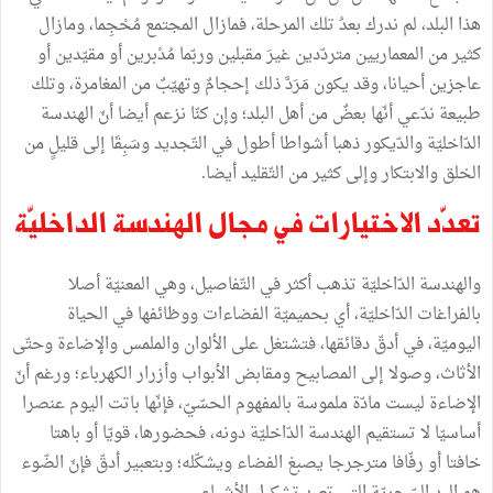
هذا
البلد،
لم
ندرك
بعدُ
تلك
المرحلة،
فمازال
المجتمع
مُحْجِما،
ومازال
كثير
من
المعماريين
متردّدين
غيرَ
مقبلين
وربّما
مُدْبرين
أو
مقيّدين
أو
عاجزين
أحيانا،
وقد
يكون
مَرَدَّ
ذلك
إحجامٌ
وتهيّبٌ
من
المغامرة،
وتلك
طبيعة
ندّعي
أنّها
بعضٌ
من
أهل
البلد؛
وإن
كنّا
نزعم
أيضا
أنّ
الهندسة
الدّاخليّة
والدّيكور
ذهبا
أشواطا
أطول
في
التّجديد
وسَبِقَا
إلى
قليلٍ
من
الخلق
والابتكار
وإلى
كثير
من
التّقليد
أيضا
.
تعدّد
الاختيارات
في
مجال
الهندسة
الداخليّة
والهندسة
الدّاخليّة
تذهب
أكثر
في
التّفاصيل،
وهي
المعنيّة
أصلا
بالفراغات
الدّاخليّة،
أي
بحميميّة
الفضاءات
ووظائفها
في
الحياة
اليوميّة،
في
أدقّ
دقائقها،
فتشتغل
على
الألوان
والملمس
والإضاءة
وحتّى
الأثاث،
وصولا
إلى
المصابيح
ومقابض
الأبواب
وأزرار
الكهرباء؛
ورغم
أنّ
الإضاءة
ليست
مادّة
ملموسة
بالمفهوم
الحسّيّ،
فإنّها
باتت
اليوم
عنصرا
أساسيّا
لا
تستقيم
الهندسة
الدّاخليّة
دونه،
فحضورها،
قويّا
أو
باهتا
خافتا
أو
رفّافا
مترجرجا
يصبغ
الفضاء
ويشكّله؛
وبتعبير
أدقّ
فإنّ
الضّوء