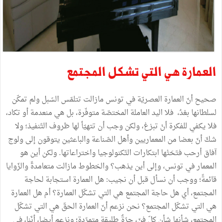
العمارة
هي
التي
تشكل
المجتمع
صحيح
أنّ
العمارة
العصريّة
في
تونس
مازالت
تتلمّس
السّبل
ولم
تمكّن
لسلطانها
بعْدُ،
فلا
اليد
العاملة
المختصّة
متوفّرة،
بل
هي
منعدمة
أو
تكاد،
فلا
يكفي
للفكرة
أنْ
تبزغ،
ولكن
وجب
أن
تتهيّأ
لها
ظروف
التّنفيذ؛
ولا
شكّ
أنّ
بعضا
من
المعماريين
وأهل
الصّناعة
والباعثين
يتوقون
إلى
ولوج
آفاق
أرحب
فتَحَتْها
ابتكارات
التّكنولوجيا
واختراعاتها
.
ولكن
أين
هو
المعمار
في
تونس،
وإلى
أين
يذهب؟
والخطوط
مازالت
متعامدةً
والزّوايا
قائمةً؛
ووجب
أن
نسأل
قبل
أن
نجيب
:
هل
العمارة
استجابة
لحاجة
المجتمع،
أي
هل
حاجة
المجتمع
هي
التي
تشكّل
العمارة؟
أم
هل
العمارة
هي
التي
تشكّل
المجتمع؟
نحن
نزعم
أنّ
العمارة
الحقّ
هي
التي
تشكّل
المجتمع،
شأنها
شأن
كلّ
فنّ،
حرّةٌ
طليقة
متمرّدة؛
ونزعم
أيضا،
أنّنا،
في