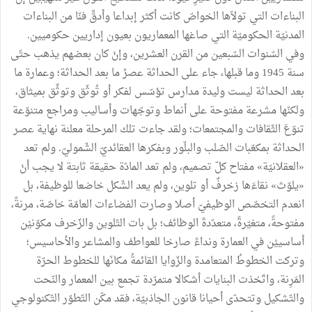
البناءات
التي
تولاّها
الخواصّ
كانت
أكثر
إبداعا
وأدقَّ
فنّا
من
البناءات
المدنيّة
الحكوميّة
التي
صاغها
المعماريون
بعيون
إداريين
حكوميين
.
وفي
السّنوات
السّبعين
من
القرن
العشرين،
وإنْ
كان
بعضهم
يذهب
حتّى
سنة
1945
وما
قبلها،
جاء
على
الحداثة
عصرُ
ما
بعد
الحداثة؛
وعمارة
ما
بعد
الحداثة
ليست
وليدة
مدارس
تؤسّس
لفكر
أو
تُوثّق
وتوثِّق
بميثاق،
ولكنّها
مشرعة
مفتوحة
على
أنماط
وتوجّهات
وأساليب
ومراجع
متنوّعة
تنوّعَ
الثّقافات
والمجتمعات؛
ولقد
جاءت
تلك
المرحلة
معلنة
نهاية
عصر
الحداثة
بمكعّبات
الصّلب
والبلّور
وبفكرها
العقائديّ
الشّموليّ
.
ولم
تعد
«
العقلانيّة
»
مفتاح
كلّ
تصميم،
ولم
تعد
المادّة
حقيقة
ثابتة
لا
يجب
أنْ
«
يلوّث
»
نقاءَها
زخرفٌ
أو
تلوين،
ولم
يعد
الشّكل
خاضعا
للوظيفة،
بل
انعدم
التخصّص
الوظيفيّ
أصلا
وصارت
الفضاءات
العامّة
خاصّة،
مرنةً،
مفتوحةً،
متغيّرةً،
متعدّدةَ
الوظائف؛
بل
بات
التّلوين
والزّخرف
مكوّنيْن
أساسييْن
في
العمارة
ونداءً
صارخا
للعواطف
والمشاعر
والأحاسيس؛
وتركت
الخطوطُ
المتعامدة
والزّوايا
القائمةُ
مكانَها
للخطوط
الحرّة
المَرِنة،
واتّخذت
البنايات
أشكالا
متمرّدة
تجمع
بين
المعمار
والنّحت
والتّشكيل
وتتحدّى
أحيانا
قانون
الجاذبيّة،
فقد
مكّن
التّطوّر
التّكنولوجي