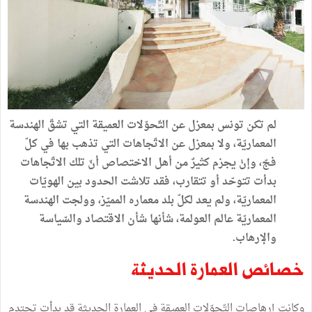
لم
تكن
تونس
بمعزل
عن
التّحوّلات
العميقة
التي
تشقّ
الهندسة
المعماريّة،
ولا
بمعزل
عن
الاتّجاهات
التي
تذهب
بها
في
كلّ
فجّ،
وإنْ
يجزم
كثيرٌ
من
أهل
الاختصاص
أنّ
تلك
الاتّجاهات
بدأت
تتوحّد
أو
تتقارب،
فقد
تلاشت
الحدود
بين
الهويّات
المعماريّة،
ولم
يعد
لكلّ
بلد
معماره
المميّز،
وولجت
الهندسة
المعماريّة
عالم
العولمة،
شأنها
شأن
الاقتصاد
والسّياسة
والإرهاب
.
خصائص
العمارة
الحديثة
وكانت
إرهاصات
التّحوّلات
العميقة
في
العمارة
الحديثة
قد
بدأت
تحتدم