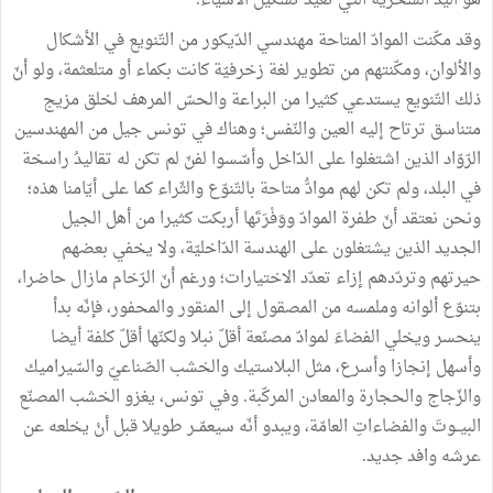
هو
اليد
السّحريّة
التي
تعيد
تشكيل
الأشياء
.
وقد
مكّنت
الموادّ
المتاحة
مهندسي
الدّيكور
من
التّنويع
في
الأشكال
والألوان،
ومكّنتهم
من
تطوير
لغة
زخرفيّة
كانت
بكماء
أو
متلعثمة،
ولو
أنّ
ذلك
التّنويع
يستدعي
كثيرا
من
البراعة
والحسّ
المرهف
لخلق
مزيج
متناسق
ترتاح
إليه
العين
والنّفس؛
وهناك
في
تونس
جيل
من
المهندسين
الرّوّاد
الذين
اشتغلوا
على
الدّاخل
وأسّسوا
لفنّ
لم
تكن
له
تقاليدُ
راسخة
في
البلد،
ولم
تكن
لهم
موادُّ
متاحة
بالتّنوّع
والثّراء
كما
على
أيّامنا
هذه؛
ونحن
نعتقد
أنّ
طفرة
الموادّ
ووَفْرَتَها
أربكت
كثيرا
من
أهل
الجيل
الجديد
الذين
يشتغلون
على
الهندسة
الدّاخليّة،
ولا
يخفي
بعضهم
حيرتهم
وتردّدهم
إزاء
تعدّد
الاختيارات؛
ورغم
أنّ
الرّخام
مازال
حاضرا،
بتنوّع
ألوانه
وملمسه
من
المصقول
إلى
المنقور
والمحفور،
فإنّه
بدأ
ينحسر
ويخلي
الفضاءَ
لموادّ
مصنّعة
أقلّ
نبلا
ولكنّها
أقلّ
كلفة
أيضا
وأسهل
إنجازا
وأسرع،
مثل
البلاستيك
والخشب
الصّناعيّ
والسّيراميك
والزّجاج
والحجارة
والمعادن
المركّبة
.
وفي
تونس،
يغزو
الخشب
المصنّع
البيــوتَ
والفضاءاتِ
العامّة،
ويبدو
أنّه
سيعمّــر
طويلا
قبل
أنْ
يخلعه
عن
عرشه
وافد
جديد
.