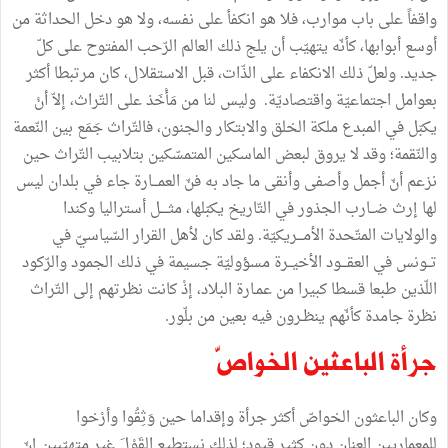
واقفاً
على
باب
موارب،
فلا
هو
انكفأ
على
نفسه،
ولا
هو
دخل
الحداثة
من
أوسع
أبوابها،
كأنّه
يتهيّب
أن
يلج
ذلك
العالم
الرّحب
المفتوح
على
كلّ
جديد
.
ولعلّ
ذلك
الانكفاء
على
الذّات،
قبل
الاستقلال،
كان
مرتبطا
أكثر
بعوامل
اجتماعيّة
واقتصاديّة
.
وليس
لنا
من
مَأْخَذ
على
التّراث،
إلاّ
أنْ
يكبّل
في
المبدع
ملكة
الخلق
والابتكار
والجنون،
فالتّراث
جَمَع
بين
النّعمة
والنّقمة؛
وقد
لا
يروق
لبعض
الماسكين
المتمسّكين
بتلابيب
التّراث
حين
نزعم
أنّ
أجمل
وأصفى
وأنقى
ما
جاد
به
فنّ
العمـــارة
جاء
في
بلدان
ليس
لها
إرث
ضــارب
الجذور
في
التّاريخ
يكبّلها،
مثــــل
أستراليا
وكندا
والولايات
المتّحدة
الأمـــريكيّة
.
ولقد
كان
لأهل
القرار
السّياسيّ
في
تــونس
في
العقـــود
الأخيــرة
مسؤوليّة
جسيمة
في
ذلك
الجمود
والرّكود
اللّذين
طبعا
قسطا
كبيرا
من
عمـارة
البلاد،
إذْ
كانت
نظرتهم
إلى
التّراث
نظرة
جامدة
كأنّهم
ينظـرون
فيه
بعين
من
بلّور
.
جرأة
الباعثين
الخواصّ
وكان
الباعثون
الخواصّ
أكثر
جرأة
وإقداما
حين
وَثِقُوا
وأرْخوا
للمعماريين
العنان
دون
كثيرِ
قيود؛
لذلك
نستطيع
القَوْلَ
غير
متهيّبين
إنّ