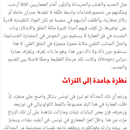
مثل
الحديد
والصّلب
والخرسانة
والبلّور،
أمام
المعماريين،
آفاقا
أرحب،
ومكّنتهم
من
تصميم
فضاءات
واسعة
طلْقة
لا
تقيّدها
جدران
حاملة
أو
ركائز
متقاربة،
وأطلقت
أياديهم
في
عجينة
لم
تكن
الموادّ
التّقليديّة
قادرةً
على
توفيرها،
بل
كبّلت
فيهم
أحيانا
كثيرة
ملكةَ
الخلق
والابتكار؛
وبات
الحديث
في
فنّ
العمارة
لا
يستقيم
دون
الخوض
في
الحضارة
الصّنـــاعيّة؛
واحتلّ
الجــانب
التّقنيّ
مكانة
مميّزة
متميّزة
في
الخلق
الفنّي،
لا
هذا
يستقيم
دون
ذاك
ولا
ذاك
دون
هذا،
وهو
ما
بات
يُعْرف
ويُعَرّف
بعبارة
ديزاين
(
Design
).
وكانت
تلك
مرحلةَ
القطيعة
وخطّا
فاصلا
بين
القديم
والجديد
.
نظرة
جامدة
إلى
التراث
ورغم
أنّ
تلك
الحداثة
لم
تبرز
في
تونس
بشكل
واضح
جليّ
متفرّد،
إذّْ
ظلّت
العمارة
في
هذا
البلد
مصبوغةً
بالنّمط
الكولونيالي
في
توزيعه
وزخرفه،
فإنّ
بعض
البنايات
شذّت
ومازالت
شاهدة
على
أنّ
تلك
الرّياح
مرّت
من
هنا
.
وظلّ
الفنّ
المعماريّ
في
تونس،
في
أغلبه،
يقتات
ويجترّ
من
بيئته
وإرثه
وفولكلوره،
ويطعّم
نتاجه
بلمسات
محتشمة
من
الحداثة،