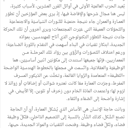
بُعيد
الحرب
العالميّة
الأولى
في
أوائل
القرن
العشرين،
لأسباب
كثيرة،
ليس
هنا
مجال
شرحها
والإفاضة
فيها،
إذْ
يرى
بعض
المؤرّخين
أنّ
تطوّر
العمــارة
والعمران
جاء
نتيجة
حتميّــة
للثّــورات
السّياسيّة
والاجتماعيّة
والتّحوّلات
العميقة
التي
غيّرت
المجتمعات؛
ويرى
آخرون
أنّ
تلك
الحركة
جاءت
نتيجة
التّطوّر
التكنولوجيّ
الذي
أتاح
للمهندسين،
بموادّه
الجديدة،
ابتكارَ
تقنيات
في
البناء
أسهمت
في
التقدّم
بالثّورة
الصّناعيّة؛
ورغم
اختلاف
التّصوّرات
والرُّؤى
بين
روّاد
تلك
المرحلـــة
مـــن
المعمـاريين،
فإنّها
جميعَها
استندت
إلى
مكوّنيْن
اثنين
أساسيَيْن،
هما
الوظيفيّة
والعقلانيّة،
واتّسمت
في
مجملها
بالخطوط
الهندسيّة
الواضحة
«
النّظيفة
»
المتعامدة
والزّوايا
القائمة،
وتخلّت
عن
الدّيكور
المسرف
المفرط،
وجرّدت
العمارة
ممّا
كانت
تعتبره
شوائبَ
أو
إضافاتٍ
أو
زوائدَ
لا
لزوم
لها؛
واعتمدت
المادّة
الخام
دون
زخرف
أو
تلوين،
إلاّ
الأبيض،
في
إشارة
واضحة
إلى
الصّفاء
والنّقاء
.
وباتت
حاجة
الإنسان
هي
الأساسَ
الذي
يُشكل
العمارة،
أيْ
أنّ
الحاجة
تصنع
الشّكل،
كذلك
الشّأن
بالنّسبة
إلى
التّصميم
الدّاخليّ،
فلكلّ
وظيفة
فضاء،
ولكلّ
فضاء
وظيفة
.
وفتحت
التّقنيات
والموادّ
الجديدة،
حينها،