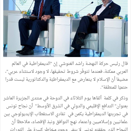
قال رئيس حركة النهضة راشد الغنوشي إنّ "الديمقراطية في العالم
العربي ممكنة، فعندما تتوفّر شروط تحقيقها، لا وجود لاستثناء عربي"،
مضيفا أنّ الإسلام لا يتعارض مع الديمقراطيّة والدكتاتورية ليست قدرا
حتميّا للمنطقة".
وذكر في كلمة ألقاها يوم الثلاثاء في الدوحة في منتدى الجزيرة العاشر
بعنوان" التدافع الإقليمي والدولي في الشرق الأوسط" أنّ نجاح تونس
في تجربتها الديمقراطية يكمن في تفادي الاستقطاب الإيديولوجي بين
علمانيين وإسلاميين واعتماد نهج التوافق ونبذ الإقصاء، ملاحظا أنّ
النجاح الذي حققته تونس لا ينفي وجود مخاطر كبيرة على الثورات