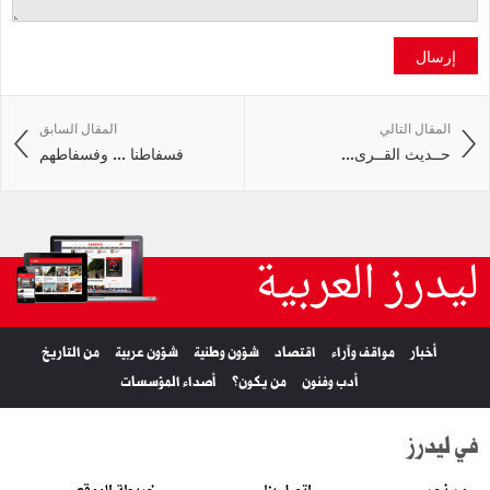
إرسال
المقال التالي
المقال السابق
حــديث‭ ‬القــرى‭ ...
فسفاطنا ... وفسفاطهم
ليدرز العربية
أخبار
مواقف وآراء
اقتصاد
شؤون وطنية
شؤون عربية
من التاريخ
أدب وفنون
من يكون؟
أصداء المؤسسات
في ليدرز