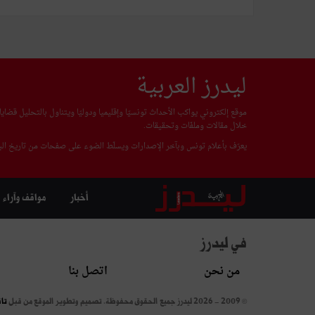
ليدرز العربية
موقع إلكتروني يواكب الأحداث تونسيّا وإقليميا ودوليّا ويتناول بالتحليل قضا
خلال مقالات وملفّات وتحقيقات.
يعرّف بأعلام تونس وبآخر الإصدارات ويسلّط الضوء على صفحات من تاريخ البل
أخبار
مواقف وآراء
في ليدرز
من نحن
اتصل بنا
© 2009 - 2026 ليدرز جميع الحقوق محفوظة.
تصميم وتطوير الموقع من قبل
تا