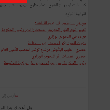
كما علمت ليدرز أنّ الشيخ عثمان بطيخ سيعيّن مفتي الجمهو
لقراءة المزيد
من هي سنية مبارك وزيرة الثّقافة؟
تعيين نجم الدّين الحمروني مستشارا لدى رئيس الحكومة
قراءة في التحوير الوزاري
تثبيت السيد زكرياء حمد وزيرا للصناعة
حصري: الطيّب البكّوش مرشح تونس لمنصب الأمين العام لا
حصري: تعيينات إثر التحوير الوزاري
رئيس الحكومة يقرر إجراء تحوير على تركيبة الحكومة
أرسل إلى 
هل أعجبك هذا الم