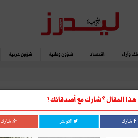
ف وآراء
اقتصاد
شؤون وطنية
شؤون عربية
ذا المقال ؟ شارك مع أصدقائك !
الوزاري
شارك
التويتر
شارك