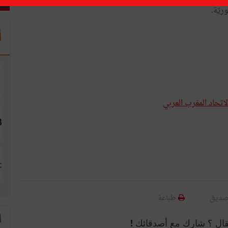
ريّة.
أ
تحاد المغرب العربي
صديق
طباعة
ا
قال ؟ شارك مع أصدقائك !