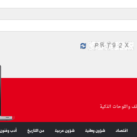
تف واللوحات الذكية
اقتصاد
شؤون وطنية
شؤون عربية
من التاريخ
أدب وفنون