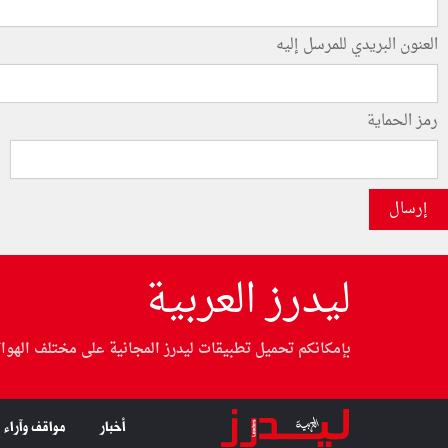
العنون البريدي للمرسل إليه
رمز الحماية
إرسال
ليدرز العربية
بإمكانكم تحميل تطبيقات ليدرز المجانية على مختلف الهوا
أخبار
مواقف وآراء