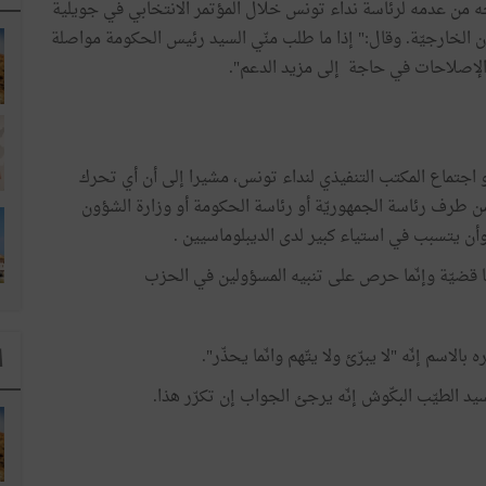
 من عدمه لرئاسة نداء تونس خلال المؤتمر الانتخابي في جويلية
 الخارجيّة. وقال:" إذا ما طلب منّي السيد رئيس الحكومة مواصلة
 الإصلاحات في حاجة إلى مزيد الدعم".
اجتماع المكتب التنفيذي لنداء تونس، مشيرا إلى أن أي تحرك
رف رئاسة الجمهوريّة أو رئاسة الحكومة أو وزارة الشؤون
وأن يتسبب في استياء كبير لدى الديبلوماسيين .
ا قضيّة وإنّما حرص على تنبيه المسؤولين في الحزب
لاسم إنّه "لا يبرّئ ولا يتّهم وانّما يحذّر".
ا
د الطيّب البكّوش إنّه يرجئ الجواب إن تكرّر هذا.