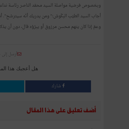
وبخصوص فرضية مواصلة السيد محمّد الناصر رئاسة نداء ت
أجاب السيد الطيّب البكّوش:" ومن يدريك أنّه سيترشح". أمّا
وعمّ إذا كان يتهم محسن مرزوق أو يبرّؤه قال، دون أن يذكره با
أرسل إلى 
هل أعجبك هذا الم
شارك
أضف تعليق على هذا المقال