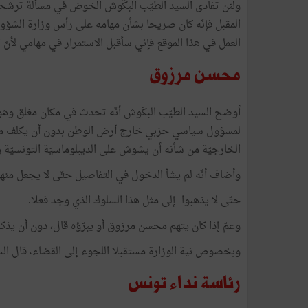
ولئن تفادى السيد الطيّب البكّوش الخوض في مسألة ترشحه
المقبل فإنّه كان صريحا بشأن مهامه على رأس وزارة الشؤون
العمل في هذا الموقع فإني سأقبل الاستمرار في مهامي لأنّ
محسن مرزوق
أوضح السيد الطيّب البكّوش أنّه تحدث في مكان مغلق وهو 
لمسؤول سياسي حزبي خارج أرض الوطن بدون أن يكلف من ط
الخارجيّة من شأنه أن يشوش على الديبلوماسيّة التونسيّة 
وأضاف أنّه لم يشأ الدخول في التفاصيل حتّى لا يجعل منه
حتّى لا يذهبوا إلى مثل هذا السلوك الذي وجد فعلا.
وعمّ إذا كان يتهم محسن مرزوق أو يبرّؤه قال، دون أن يذكره با
وبخصوص نية الوزارة مستقبلا اللجوء إلى القضاء، قال السي
رئاسة نداء تونس