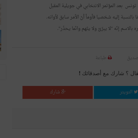
ونس بعد المؤتمر الانتخابي في جويلية المقبل
 بالنسبة إليه شخصيا فأومأ أنّ الأمر سابق لأوانه.
لاسم إنّه "لا يبرّئ ولا يتّهم وانّما يحذّر".
صديق
طباعة
قال ؟ شارك مع أصدقائك !
التويتر
شارك