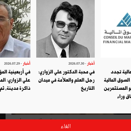
أخبار
أخبار
- 2026.07.29
- 2026.07.30
الية تجدد
في محبة الدكتور علي الزواري:
في أربعينية المؤ
السوق المالية
رجل العلم والعلاّمة في ميدان
علي الزواري: الم
و المستثمرين
التاريخ
ذاكرة مدينة، ثم
ق وراء
خصوص محسن مرزوق بيّن السيد الطيّب البكّوش أنّه لم يتهم أي
الغاء
يرجو أن لا يكون مضطرا إلى كشف التفاصيل في صورة تكرار هذه