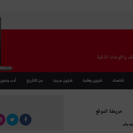
تف واللوحات الذكية
اقتصاد
شؤون وطنية
شؤون عربية
من التاريخ
أدب وفنون
خريطة الموقع
نيت واب