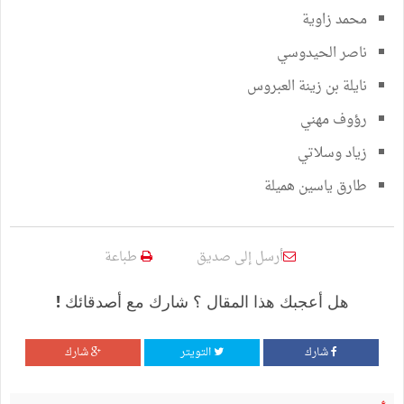
محمد زاوية
ناصر الحيدوسي
نايلة بن زينة العبروس
رؤوف مهني
زياد وسلاتي
طارق ياسين هميلة
أرسل إلى صديق
طباعة
هل أعجبك هذا المقال ؟ شارك مع أصدقائك !
شارك
التويتر
شارك