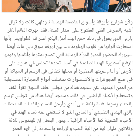
ولٲنّ
شوارع
وأروقة
وأسواق
العاصمة
الهندية
نيودلهي
كانت
ولا
تزال
أشبه
بالمعرض
الفني
المفتوح
على
مدار
السنة،
فقد
بهرت
العالم
ألكلر
بارتي
الذي
يقول
في
ذلك
«
عن
الهند
أنقل
اليكم
اعتراف
الطواويس
بأنها
استعارت
ألوانها
من
قلوب
الهناودة
»
...
بين
أروقة
سوق
دلي
هات
أيضا
سيبهرك
الحضور
المميز
للمرأة
الهنديّة
التي
تصنع
بفكرها
وأناملها
وذوقها
الرفيع
أسطورة
الهند
الصاعدة
في
آسيا
.
تجدها
تجلس
في
هدوء
على
الأرض
أو
أمام
عربتها
الصغيرة
أو
محلها
تتفانى
في
الرسم
أو
الحياكة
أو
في
صنع
المجوهرات
والاكسسوارات
بمختلف
أنواع
الحجارة
المستجلبة
من
المدن
الهندية
.
لكن
ستجد
هناك
من
تجلس
خلف
السوق
تقرأ
الكف
وتستطلع
الأخبار
للراغبين
في
ذلك،
وستجد
أيضا
هناك
من
تجلس
ترسم
بالحناء
رسوما
فنية
رائعة
على
أيدي
وأرجل
النساء
والفتيات
الملتحفات
بالزي
الهندي
التقليدي
أو
الساري
الذي
لا
تستغني
عنه
نساء
الهند
في
الٲحياء
الشعبيّة
كما
الٲحياء
الراقية
...
يقول
البعض
إنّ
للهندوس
ثلاثة
وثلاثون
مليار
آلهة
من
آلهة
الحب
والزراعة
والسعادة
إلى
آلهة
المطر