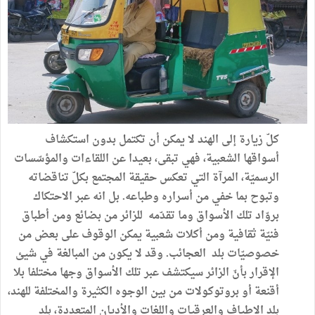
كلّ
زيارة
إلى
الهند
لا
يمكن
أن
تكتمل
بدون
استكشاف
أسواقها
الشعبية،
فهي
تبقى،
بعيدا
عن
اللقاءات
والمؤسّسات
الرسميّة،
المرآة
التي
تعكس
حقيقة
المجتمع
بكلّ
تناقضاته
وتبوح
بما
خفي
من
أسراره
وطباعه
.
بل
انه
عبر
الاحتكاك
بروّاد
تلك
الأسواق
وما
تقدّمه
للزائر
من
بضائع
ومن
أطباق
فنيّة
ثقافية
ومن
أكلات
شعبية
يمكن
الوقوف
على
بعض
من
خصوصيّات
بلد
العجائب
.
وقد
لا
يكون
من
المبالغة
في
شيئ
الإقرار
بأنّ
الزائر
سيكتشف
عبر
تلك
الأسواق
وجها
مختلفا
بلا
أقنعة
أو
بروتوكولات
من
بين
الوجوه
الكثيرة
والمختلفة
للهند،
بلد
الاطياف
والعرقيات
واللغات
والأديان
المتعددة،
بلد