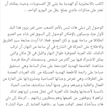
الكتب
بالانجليزية
أو
الهندية
بما
يلبي
كلّ
المستويات،
وحيث
يمكنك
أن
تعثر
على
مذكرات
غاندي
بمبلغ
يقل
عن
اليورو
الواحد
...
الوصول
إلى
ديلي
هات
ليس
بالأمر
الصعب
حتى
لمن
يزور
هذا
البلد
لأول
مرّة،
وسيكون
بالإمكان
الوصول
إلى
السوق
لمن
شاء
عبر
المترو
انطلاقا
من
ساحة
نهرو
.
و
لكنّ
الممتع
فعلا،
اذا
أردت
متابعة
سير
الطريق
والاطلاع
على
الحركة
في
الشارع
في
أي
ساعة
من
النهار،
أن
تركب
التكتك،
تلك
العربة
المتوفرة
طوال
النهار
والليل
في
كلّ
مكان
والتي
يمكن
الاشتراك
فيها
بين
أكثر
من
شخص
.
وستمنحك
الرحلة
فرصة
مشاهدة
العاصمة
الهندية
المزدحمة
على
مدار
الساعة
وهي
تستفيق
صباحا
على
رائحة
الأطعمة
الهندية
المتسللة
من
تلك
العربات
الممتدة
على
الطرقات
وهي
تعرض
وجباتها
الصباحية
ومشروباتها
على
المارة
من
العمال
والطلبة
وغيرهم،
وعلى
متنها
أيضا
ستكتشف
متاعب
الحياة
بالنسبة
لأصحابها
وقيمة
تلك
العربة
التي
تمثل
مصدر
ثروتهم،
لذلك
تراهم
لا
يتوقفون
عن
تلميعها
وهم
ينتظرون
زبائنهم
...
الرحلة
إلى
دلي
هات
ستأخذك
لبعض
الوقت
بعيدا
عن
رفاهية
الفنادق
إلى
حياة
الشارع