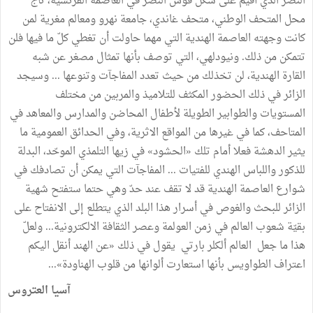
النصر
الذي
أقيم
على
شكل
قوس
النصر
في
العاصمة
الفرنسية،
تاج
محل
المتحف
الوطني،
متحف
غاندي،
جامعة
نهرو
ومعالم
مغرية
لمن
كانت
وجهته
العاصمة
الهندية
التي
مهما
حاولت
أن
تغطي
كلّ
ما
فيها
فلن
تتمكن
من
ذلك
.
ونيودلهي،
التي
توصف
بأنها
تمثال
مصغر
عن
شبه
القارة
الهندية،
لن
تخذلك
من
حيث
تعدد
المفاجآت
وتنوعها
...
وسيجد
الزائر
في
ذلك
الحضور
المكثف
للتلاميذ
والمربين
من
مختلف
المستويات
والطوابير
الطويلة
لأطفال
المحاضن
والمدارس
والمعاهد
في
المتاحف،
كما
في
غيرها
من
المواقع
الاثرية،
وفي
الحدائق
العمومية
ما
يثير
الدهشة
فعلا
أمام
تلك
«
الحشود
»
في
زيها
التلمذي
الموحّد،
البدلة
للذكور
واللباس
الهندي
للفتيات
...
المفاجآت
التي
يمكن
أن
تصادفك
في
شوارع
العاصمة
الهندية
قد
لا
تقف
عند
حدّ
وهي
حتما
ستفتح
شهية
الزائر
للبحث
والغوص
في
أسرار
هذا
البلد
الذي
يتطلع
إلى
الانفتاح
على
بقيّة
شعوب
العالم
في
زمن
العولمة
وعصر
الثقافة
الالكترونية
...
ولعلّ
هذا
ما
جعل
العالم
ألكلر
بارتي
يقول
في
ذلك
«
عن
الهند
أنقل
اليكم
اعتراف
الطواويس
بأنها
استعارت
ألوانها
من
قلوب
الهناودة
»
...
آسيا
العتروس