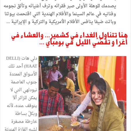
يصدمك
للوهلة
الأولى
صبر
فقرائه
وترف
أغنيائه
وتألق
نجومه
وفنانيه
في
عالم
السينما
والأفلام
الهندية
التي
اقتحمت
بيوتنا
وباتت
ضيفا
ينافس
الأفلام
الٲمريكية
والتركية
و
الإيرانية
...
هنا
تتناول
الغداء
في
كشمير
...
والعشاء
في
أغرا
و
تقضّي
الليل
في
بومباي
...
دلي
هات
(
DELLI
HAAT
)
أحد
تلك
الأسواق
الممتدة
جنوب
العاصمة
نيودلهي
التي
لا
يمكن
للزائر
ألاّ
يتوقف
عنده،
لأنه
وبكلّ
بساطة
خارطة
مصغرة
لشبه
القارّة
الهنديّة