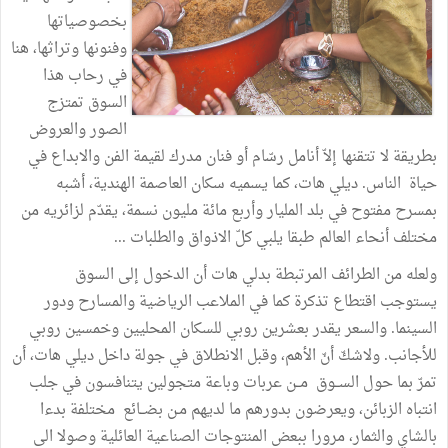
بخصوصياتها
وفنونها
وتراثها،
هنا
في
رحاب
هذا
السوق
تمتزج
الصور
والعروض
بطريقة
لا
تتقنها
إلاّ
أنامل
رسّام
أو
فنان
مدرك
لقيمة
الفن
والابداع
في
حياة
الناس
.
ديلي
هات،
كما
يسميه
سكان
العاصمة
الهندية،
أشبه
بمسرح
مفتوح
في
بلد
المليار
وأربع
مائة
مليون
نسمة،
يقدّم
لزائريه
من
مختلف
أنحاء
العالم
طبقا
يلبي
كلّ
الاذواق
والطلبات
...
ولعله
من
الطرائف
المرتبطة
بدلي
هات
أن
الدخول
إلى
السوق
يستوجب
اقتطاع
تذكرة
كما
في
الملاعب
الرياضية
والمسارح
ودور
السينما
.
والسعر
يقدر
بعشرين
روبي
للسكان
المحليين
وخمسين
روبي
للأجانب
.
ولاشكّ
أنّ
الأهم،
وقبل
الانطلاق
في
جولة
داخل
ديلي
هات،
أن
تمرّ
بما
حول
الســوق
مــن
عربات
وباعة
متجولين
يتنافسون
في
جلب
انتباه
الزبائن،
ويعرضون
بدورهم
ما
لديهم
مـن
بضــائع
مختلفة
بدءا
بالشاي
والثمار،
مرورا
ببعض
المنتوجات
الصناعية
العائلية
وصولا
الى