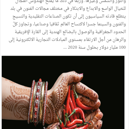
والنور
والشمس
وغيرها
.
وربما
في
ذلك
ما
يمنح
الهندوس
المجال
للخيال
الواسع
والابداع
والابتكار
في
مختلف
مجالات
الفنون
في
بلد
يتطلع
قادته
السياسيون
إلى
أن
تكون
الصناعات
التقليدية
والنسيج
والفنون
والسينما
جسرا
لاكتساح
العالم
ثقافيا
وصناعيا،
وتجاوز
كلّ
الحدود
الجغرافية
والوصول
بالبضائع
الهندية
إلى
القارة
الإفريقية
والرهان
من
أجل
الارتقاء
بمستوى
المبادلات
التجارية
الالكترونية
إلى
100
مليار
دولار
بحلول
سنة
2020
...