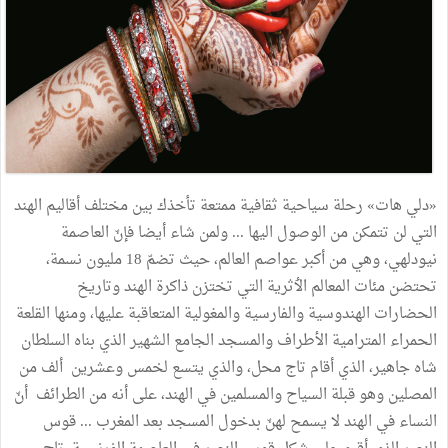
«
دلي
هات
»
رحلة
سياحية
ثقافية
ممتعة
تأخذك
بين
مختلف
أقاليم
الهند
التي
لن
تتمكن
من
الوصول
اليها
...
ولمن
شاء
أيضا
فإنّ
العاصمة
نيودلهي،
وهي
من
أكبر
عواصم
العالم،
حيث
تضمّ
18
مليون
نسمة،
تحتضن
مئات
المعالم
الٲثرية
التي
تختزن
ذاكرة
الهند
وتاريخ
الحضارات
الهندوسية
والفارسية
والمغولية
المتعاقبة
عليها،
ومنها
القلعة
الحمراء
المترامية
الأطراف
والمسجد
الجامع
الشهير
الذي
بناه
السلطان
شاه
جاهير،
الذي
أقام
تاج
محل،
والذي
يتسع
لخمس
وعشرين
ألف
من
المصلين
وهو
قبلة
السياح
والمسلمين
في
الهند،
على
أنه
من
الطرائف
أنّ
النساء
في
الهند
لا
يسمح
لهنّ
بدخول
المسجد
بعد
المغرب
...
قوس