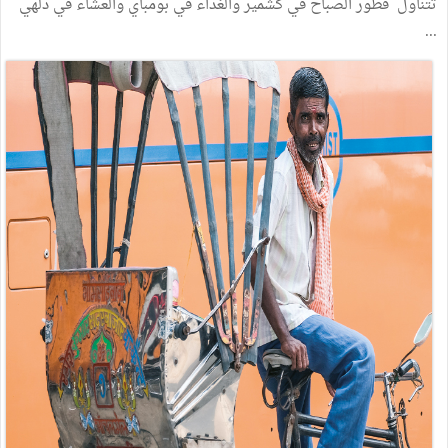
تتناول
فطور
الصباح
في
كشمير
والغداء
في
بومباي
والعشاء
في
دلهي
...