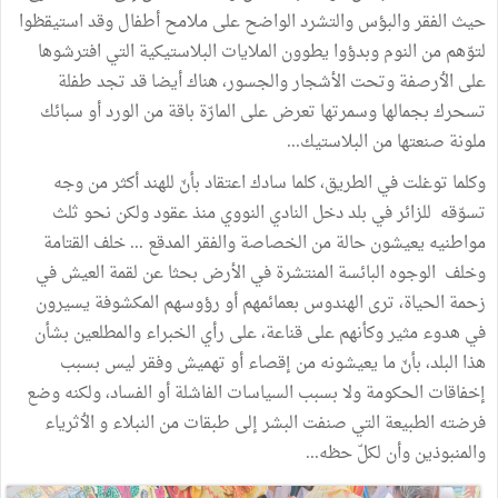
حيث
الفقر
والبؤس
والتشرد
الواضح
على
ملامح
أطفال
وقد
استيقظوا
لتوّهم
من
النوم
وبدؤوا
يطوون
الملايات
البلاستيكية
التي
افترشوها
على
الٲرصفة
وتحت
الأشجار
والجسور،
هناك
أيضا
قد
تجد
طفلة
تسحرك
بجمالها
وسمرتها
تعرض
على
المارّة
باقة
من
الورد
أو
سبائك
ملونة
صنعتها
من
البلاستيك
...
وكلما
توغلت
في
الطريق،
كلما
سادك
اعتقاد
بأنّ
للهند
أكثر
من
وجه
تسوّقه
للزائر
في
بلد
دخل
النادي
النووي
منذ
عقود
ولكن
نحو
ثلث
مواطنيه
يعيشون
حالة
من
الخصاصة
والفقر
المدقع
...
خلف
القتامة
وخلف
الوجوه
البائسة
المنتشرة
في
الأرض
بحثا
عن
لقمة
العيش
في
زحمة
الحياة،
ترى
الهندوس
بعمائمهم
أو
رؤوسهم
المكشوفة
يسيرون
في
هدوء
مثير
وكأنهم
على
قناعة،
على
رأي
الخبراء
والمطلعين
بشأن
هذا
البلد،
بأنّ
ما
يعيشونه
من
إقصاء
أو
تهميش
وفقر
ليس
بسبب
إخفاقات
الحكومة
ولا
بسبب
السياسات
الفاشلة
أو
الفساد،
ولكنه
وضع
فرضته
الطبيعة
التي
صنفت
البشر
إلى
طبقات
من
النبلاء
و
الٲثرياء
والمنبوذين
وأن
لكلّ
حظه
...