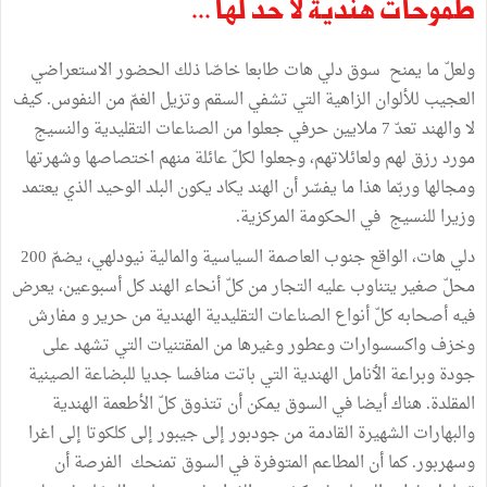
طموحات
هنديّة
لا
حدّ
لها
...
ولعلّ
ما
يمنح
سوق
دلي
هات
طابعا
خاصّا
ذلك
الحضور
الاستعراضي
العجيب
للألوان
الزاهية
التي
تشفي
السقم
وتزيل
الغمّ
من
النفوس
.
كيف
لا
والهند
تعدّ
7
ملايين
حرفي
جعلوا
من
الصناعات
التقليدية
والنسيج
مورد
رزق
لهم
ولعائلاتهم،
وجعلوا
لكلّ
عائلة
منهم
اختصاصها
وشهرتها
ومجالها
وربّما
هذا
ما
يفسّر
أن
الهند
يكاد
يكون
البلد
الوحيد
الذي
يعتمد
وزيرا
للنسيج
في
الحكومة
المركزية
.
دلي
هات،
الواقع
جنوب
العاصمة
السياسية
والمالية
نيودلهي،
يضمّ
200
محلّ
صغير
يتناوب
عليه
التجار
من
كلّ
أنحاء
الهند
كل
أسبوعين،
يعرض
فيه
أصحابه
كلّ
أنواع
الصناعات
التقليدية
الهندية
من
حرير
و
مفارش
وخزف
واكسسوارات
وعطور
وغيرها
من
المقتنيات
التي
تشهد
على
جودة
وبراعة
الٲنامل
الهندية
التي
باتت
منافسا
جديا
للبضاعة
الصينية
المقلدة
.
هناك
أيضا
في
السوق
يمكن
أن
تتذوق
كلّ
الأطعمة
الهندية
والبهارات
الشهيرة
القادمة
من
جودبور
إلى
جيبور
إلى
كلكوتا
إلى
اغرا
وسهربور
.
كما
أن
المطاعم
المتوفرة
في
السوق
تمنحك
الفرصة
أن