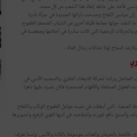
تونسي فأخذ على عاتقه إنقاذ هذا الشعب من كل محنه.
إلى ميادين الكفاح وصدحت بآرائها الجديدة في جرأة نادرة
 التفّت حولها جماعة قليلة أخرى من الشباب المتحفز الطموح،
 والحركات الرجعية التي كانت سادرة في أحلامها ومنغمسة في
لازمه النجاح لولا نضالات رجال افذاذ .
ري
ب المناضل ورائدا لحركة الانبعاث الفكري، والتجديد الأدبي في
ه العقول المحنّطة والأفهام المتحجرة فكان نصره عليها باهرا
ة الصعبة ، التي أيقظت في نفسه عوامل الطموح الوثّاب والكفاح
له، وأصدق دافع لثورته وانتفاضه، في أدبها القوي الرفيع وتصويرها
تراح، طافحة بالحرمان والعذاب موسومة بالكآبة والأسى. ولسنا نعرف