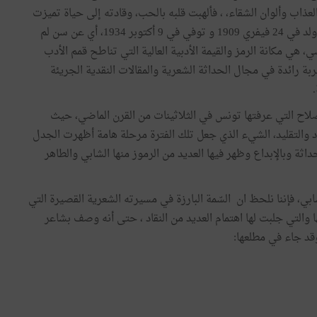
اب وألوان الشقاء، ، فألهبت قلبه بالحب، وقادته إلى حياة تميزت
بتبرمه العنيف وثورته الجارفة . ولأبي القاسم الشابي الذي ولد في 24 فيفري 1909 و توفي في 9 أكتوبر 1934، أي عن سن لم
لتونسي، هي مكانة الرمز والقيمة الأدبية العالية التي تناطح قمم الأدب
 رائدة في مجال الحداثة الشعرية والمقالات النقدية الجريئة
صلاح التي عرفتها تونس في الثلاثينات من القرن الماضي، حيث
 والتقليد، الشيء الذي جعل تلك الفترة مرحلة هامة أظهرت الجدل
داثة وبالإبداع وظهر فيها العديد من الرموز منها الشابي والطاهر
ابي، فإننا نلحظ ان السّمة البارزة في مسيرته الشعرية القصيرة التي
 والتي جلبت لها اهتمام العديد من النقاد ، حتى أنه وصف بشاعر
وقد جاء في مطلعها: