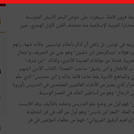
عة قرون كاملة، سيطرت على حوض البحر الأبيض المتوسط
أ
ضارة العربية الإسلامية منذ منتصف القرن الأول الهجري، حين
ربية في تونس، بل يكفي أن أذكّر بأعلام تونسيين ملأت شهة، رتهم
ابرز هؤلاء "عبدالرحمن ابن خلدون" وهو غني عن التعريف، و"جمال
عربية, فضلا عن مؤلفاته العديدة الأخرى، وكذلك " ابن شرف"
 الأطفال و"ابن رشيق" صاحب "العمدة"، الكتاب الأدبي الشهير
المناهج الأدبية علما خاصا قائما بذاته و"ابن حمديس" الذي علّم
زار الذي يعتبر من الأطباء العالميين المعتَمدين في التدريس بأوروبا
أبي الرجال" وهو من أساطين الفلك في العصر الوسيط.
" فهم أول من وضع علم التدريس وخصّه بالتأليف. وقد اقتُبست
ك الملك "المعز ابن باديس" وهو أول من ألف في فن الخطوط
إبراهيم الرقيق القيرواني"، فهما من عظماء المؤلفين في فن
ا