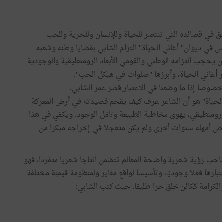
 في قصائده التي تنتصر للحياة وللإنسان وللحرية وللحب
لمس في ديوان" أغاني الحياة" التزام الشابي بقضايا وطنه وشعبه
يحجب التزامه الوطني والقومي الأبعاد الرومنطيقية والوجودية
ر أغاني الحياة، وأبرزها "صلوات في هيكل الحب".
خصوصا إذا ما وضعنا في الاعتبار ِقصر عمر الشابي.
ي الحياة" هو أن الشاعر عرف كيف يقحم قصيدته في أرض المعركة
ومنطيقي، يهوى مخاطبة الطبيعة وتأمّل الوجود. ويكفي في هذا
لمرض أمهله سنوات أخرى ولم يكن متعجلا في إخراجه مبكرا من
احب رؤية شعرية واضحة المعالم تتضمن انتاجا شعريا متفردا، فهو
رها فعلا وجوديّا، وتأسيسا لواقع مغاير ولمنظومة قيميّة مختلفة
والكرامة ككائن خلق حرا طليقا، حيث كتب الشابي: