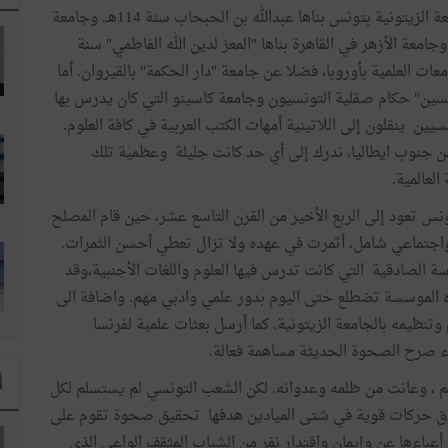
وقد كان للتونسيين أثر في تأسيس عديد الجامعات، فالجامعة الزيتونية بتونس بناها عبدالله بن الحبحاب سنة 114هـ. وجامعة
ين بفاس بنتها الأميرة "فاطمة أم البنين" سنة 255هـ. وجامعة الأزهر في القاهرة بناها "المعز لدين الله الفاطمي" سنة
ت العلمية بأوروبا، فضلا عن جامعة "دار الحكمة" بالقيروان. أما
لحسين" حكام صقلية التونسيون وجامعة كاسينو التي كان يدرس بها
ين ينقلون إلى اللاتينية أمهات الكتب العربية في كافة العلوم.
قت من جنوب ايطاليا، ندرك إلى أي حد كانت جليلة وعظمية تلك
لعالمية.
نس تعود إلى الربع الأخير من القرن التاسع عشر، حين قام المصلح
واجتماعي شامل، أثمرت في عهده ولا تزال تعطي أحسن الثمرات.
ة الصادقية التي كانت تدرس فيها العلوم واللغات الأجنبية،وقد
هذه الموسسة تضطلع حتى اليوم بدور علمي وادبي مهم. واضافة الى
تنظيمه بالجامعة الزيتونية. كما أرسل بعثات علمية لفرنسا
ناء صرح الصحوة الحديثة مساهمة فعالة.
ا
الفرنسي الغاشم ، وعانت من ظلمه وعدوانه. لكن الشعب التونسي لم يستسلم لكل
بثاق حركات قوية في شتى الميادين هدفها تحقيق صحوة تقوم على
باءها عن وإيمان واقتدار نفر من الشباب المثقف الواعي الذي