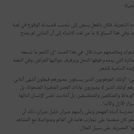
لحياة
.
ته الشعرية، فكان بالفعل يسعى إلى تجنيب قصيدته الوقوع في لعبة
وفي هذا السياق لا بدّ من لفت الانتباه إلى أن الشابي لم يمدح
لشعراء وملامحهم حيث قال في هذا الصدد "إن الشعر ما تسمعه
ائرة التي يدمدم فوقها النحل ويرفرف حواليها الفراش، وفي النغمة
يته السامية للشعر.
ي: "أولئك الموهوبون الذين يسبقون عصورهم فيغنّون أشهى أغاني
هم أولئك الذين لا يصورون عادات العصر المتغيرة المتحولة، بل
لوعاظ والمتكلمين والمتفلسفين، بل أحاديث نفس الإنسان التائهة
ار الأزل والأبد".
مدرسة أدباء المهجر وعلى رأسهم جبران خليل جبران، ذلك أن
لم، كان منفتحا على تجارب هامة في العالم ومتواصلا مع المشاهد
" المصرية، على سبيل المثال.