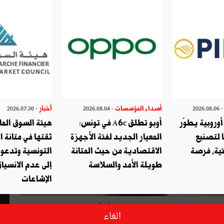
أصداء المؤسسات
أخبار
- 2026.07.30
- 2026.08.04
- 2026.08.
وروبية يطوّر
أوبو تطلق A6c في تونس:
هيئة السوق الما
ا لتصنيع
المعيار الجديد لفئة الأجهزة
ثقتها في متانة ا
ئية، فرصة
الاقتصادية من حيث المتانة
التونسية وتدعو
طويلة الأمد والسلاسة
إلى عدم الانسياق
الإشاعات
ريخ لا سيما منذ جمهورية قرطاج. ولو أن أحدا استعرض التاريخ
الغاء
انت منذ عشرات القرون موطنا لحضارات عديدة نشأت فوق أرضها