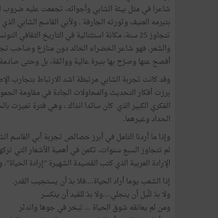
شاعرا في مثل بيئة الشابي وأجوائه، تجمعت عليه ضروب العذ
تتجاوز 25 سنة، مكانة استثنائية في التاريخ الثقافي ا
والشعر. فهو شاعر الخضراء الخالد دون منازع وصاحب تجربة
أفصح عنها وصرّح بها بنبرة عالية وواثقة، بل وحتى صادمة.
وقد كانت تجربة الشابي مرتبطة اشد الارتباط بتجارب الإ
برزت أفكار التحديث والمحاولات الجادة في مقاومة الجمود
الفكري الكبير الذي كان سائدا انذاك ، وهي فترة تميزت بالح
الحداد وغيرهما.
وإذا ما أردنا التامل في أبرز خصائص تجربة أبي القاسم الش
لم تتجاوز السبع سنوات، تكمن في أهمية الأشعار التي تركها
الإرادة العربية الذي كتب القصيدة الشهيرة "إرادة الحياة"، 
إذا الشعب يوما أراد الحياة....فلا بدّ أن يستجيب القدر.
ولا بدّ للّيل أن ينجلي....ولا بدّ للقيد أن ينكسر
ومن لم يعانقه شوق الحياة ... تبخر في جوها واندثر