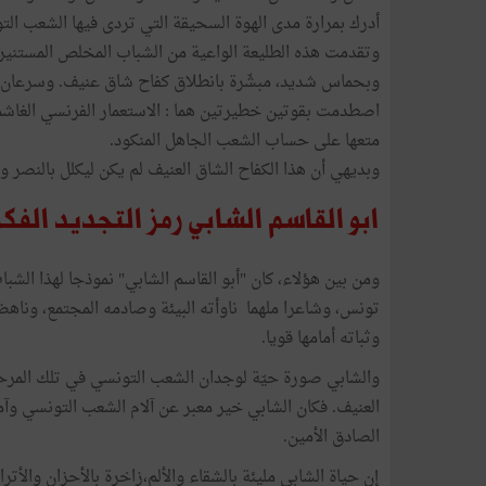
أدرك بمرارة مدى الهوة السحيقة التي تردى فيها الشعب ال
وتقدمت هذه الطليعة الواعية من الشباب المخلص المستنير 
وبحماس شديد، مبشّرة بانطلاق كفاح شاق عنيف. وسرعان ما
اصطدمت بقوتين خطيرتين هما : الاستعمار الفرنسي الغاشم
متعها على حساب الشعب الجاهل المنكود.
وبديهي أن هذا الكفاح الشاق العنيف لم يكن ليكلل بالنصر وي
ابو القاسم الشابي رمز التجديد الفك
ومن بين هؤلاء، كان "أبو القاسم الشابي" نموذجا لهذا الشبا
تونس، وشاعرا ملهما ناوأته البيئة وصادمه المجتمع، وناهضت
وثباته أمامها قويا.
والشابي صورة حيّة لوجدان الشعب التونسي في تلك المرحل
العنيف. فكان الشابي خير معبر عن آلام الشعب التونسي وآما
الصادق الأمين.
إن حياة الشابي مليئة بالشقاء والألم،زاخرة بالأحزان والأ