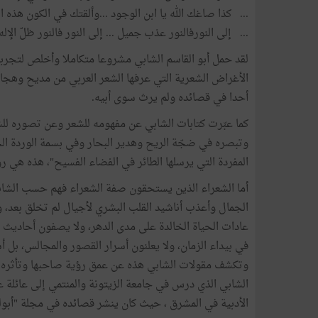
... كذا صاغك الله يا ابن الوجود ...وألقتك في الكون هذه ا
... إلى النورفالنور عذب جميل ... إلى النور فالنور ظلّ الإله
لقد حمل أبو القاسم الشابي مشروعا متكاملا وأخلص لتجرب
الأغراض الشعرية التي عرفها الشعر العربي من مديح وهجاء. 
أحدا في قصائده ولم يرث سوى أبيه.
كما عبّرت كتابات الشابي عن مفهومه للشعر وعن تصوره ل
وتبصره في ضجّة الريح وهدير البحار وفي بسمة الوردة الح
المفردة التي يرسلها الطائر في الفضاء الفسيح"، هذه هي رؤ
أما الشعراء الذين يستحقون صفة الشعراء فهم حسب الشاب
الجمال وأعذب أناشيد القلب البشري لأجيال لم تخلق بعد، و
عادات الحياة الخالدة على مدى الدهر، ولا يصفون أحاديث ا
في بيداء الزمان، ولا يعلنون أسرار القصور والمجالس، بل أسر
وتكشف مقولات الشابي هذه عن عمق رؤية صاحبها وتأثره ب
الشابي الذي درس في جامعة الزيتونة والمنتمي إلى عائلة ع
الأدبية في المشرق ، حيث كان ينشر قصائده في مجلة "أبولو