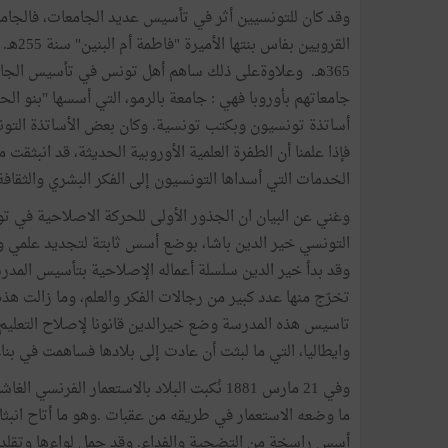
القروي
365هـ. وعلاوةعلى ذلك ساهم أهل تونس في تأسيس الجامعا
جامعاتهم بأوروبا فهي : جامعة بالرمو، التي أسسها "بنو ا
أساتذة تونسيون وبكتب تونسية. وكان بعض الأساتذة التونسي
فإذا علمنا أن الطفرة العلمية الأوروبية الحديثة، قد انبث
الخدمات التي أسداها التونسيون إلى الفكر البشري والثقافة ا
وغني عن البيان ان الجذور الأولى للحركة الاصلاحية في تو
التونسي خير الدين باشا، بوضع أسس ثابتة لتجديد علمي 
وقد بدأ خير الدين سلسلة أعماله الإصلاحية بتأسيس المدرس
تخرّج منها عدد كبير من رجالات الفكر والعلم، وما زالت 
تاسيس هذه المدرسة وضع خيرالدين قانونا لإصلاح التعليم و
وايطاليا، التي ما لبثت أن عادت إلى بلادها فساهمت في ب
وفي 21 مارس 1881 نُكبت البلاد بالاستعمار 
ما وضعه الاستعمار في طريقه من عقبات .وهو ما أتاح ان
أسس راسخة من التضحية والفداء. وقد حمل لواءها وتقلد أع