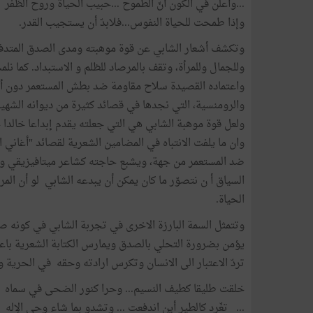
...وأعلن في الكون أنّ الطموح ...حبيب الحياة وروح الظفر
وإذا طمحت للحياة النفوس...فلابدّ أن يستجيب القدر.
وتكشف أشعار الشابي عن قوة موهبته ومدى الصدق المتدفق
وللجمال وللمرأة، وتقف بالمرصاد للظلم و الاستبداد. كما ن
واعتماده القصيدة سلاح مقاومة ضد بطش المستعمر دون أن 
والرومنسية، التي نجدها في قصائد كثيرة من ديوانه الشهي
ولعل قوة موهبة الشابي هي التي جعلته يقدم إبداعا خالدا 
وان ما يلفت الانتباه في المضامين الشعرية لقصائد "أغان
ضد المستعمر من جهة، ويشبع حاجته كشاعر ميتافيزيقي ور
السياق أ ن نتصوّر ما كان يمكن أن يبدعه الشابي لو أن ا
الحياة.
وتتمثل السمة البارزة الاخرى في تجربة الشابي في كونه ص
يؤمن بضرورة التحلي بالصدق ويمارس الكتابة الشعرية باعتبا
تردّ الاعتبار الى الانسان وتكرس ارادته وحقه في الحرية 
خلقت طليقا كطيف النسيم... وحرا كنور الضحى في سماه
... تغّرد كالطير أين اندفعت ... وتشدو بما شاء وحي الإله