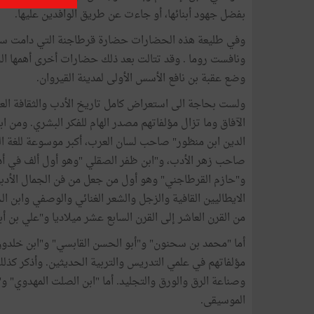
بفضل جهود أبنائها، أو جاءت عن طريق الوافدين عليها.
وفي طليعة هذه الحضارات حضارة قرطاجنة التي دامت سب
ونافست روما . وقد تتالت بعد ذلك حضارات أخرى أهمها الح
وضع عقبة بن نافع الأسس الأولى لمدينة القيروان.
ولست بحاجة الى استعراض كامل تاريخ الأدب والثقافة الع
الآفاق وما تزال مؤلفاتهم مصدر الهام للفكر البشري. ومن 
الدين ابن منظور" صاحب لسان العرب، أكبر موسوعة للغة ال
صاحب زهر الأدب، و"ابن ظفر الصقلي "وهو أول ألف في أدب
و"حازم القرطاجني" وهو أول من جعل من فن الجمال الأدبي و
الايطاليين القافية والزجل والشعر الغنائي والوصفي وابن الج
من القرن العاشر إلى القرن السابع عشر ميلاديا و"علي بن 
أما "محمد بن سحنون" و"أبو الحسن القابسي" و"ابن خلدون
مؤلفاتهم في علمي التدريس والتربية الحديثين. وأذكر كذل
وصناعة الرق والورق والتجليد. أما "ابن الصلت المهدوي" و"
الموسيقى.