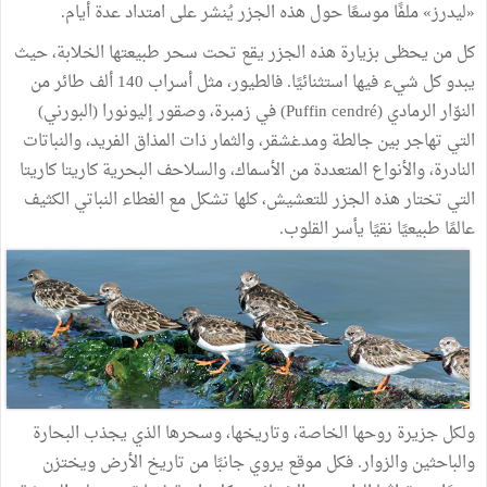
«ليدرز» ملفًا موسعًا حول هذه الجزر يُنشر على امتداد عدة أيام.
كل من يحظى بزيارة هذه الجزر يقع تحت سحر طبيعتها الخلابة، حيث
يبدو كل شيء فيها استثنائيًا. فالطيور، مثل أسراب 140 ألف طائر من
النوّار الرمادي (Puffin cendré) في زمبرة، وصقور إليونورا (البورني)
التي تهاجر بين جالطة ومدغشقر، والثمار ذات المذاق الفريد، والنباتات
النادرة، والأنواع المتعددة من الأسماك، والسلاحف البحرية كاريتا كاريتا
التي تختار هذه الجزر للتعشيش، كلها تشكل مع الغطاء النباتي الكثيف
عالمًا طبيعيًا نقيًا يأسر القلوب.
ولكل جزيرة روحها الخاصة، وتاريخها، وسحرها الذي يجذب البحارة
والباحثين والزوار. فكل موقع يروي جانبًا من تاريخ الأرض ويختزن