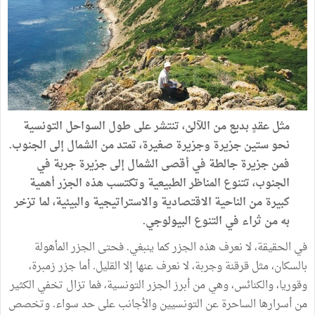
مثل عقدٍ بديع من اللآلئ، تنتشر على طول السواحل التونسية
نحو ستين جزيرة وجزيرة صغيرة، تمتد من الشمال إلى الجنوب.
فمن جزيرة جالطة في أقصى الشمال إلى جزيرة جربة في
الجنوب، تتنوع المناظر الطبيعية وتكتسب هذه الجزر أهمية
كبيرة من الناحية الاقتصادية والاستراتيجية والبيئية، لما تزخر
به من ثراء في التنوع البيولوجي.
في الحقيقة، لا نعرف هذه الجزر كما ينبغي. فحتى الجزر المأهولة
بالسكان، مثل قرقنة وجربة، لا نعرف عنها إلا القليل. أما جزر زمبرة،
وقوريا، والكنائس، وهي من أبرز الجزر التونسية، فما تزال تخفي الكثير
من أسرارها الساحرة عن التونسيين والأجانب على حد سواء. وتخصص