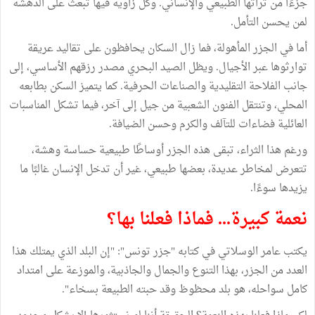
جزءًا من تراثها الطبيعي والإنساني. وكل زاوية فيها تبعث على الدهشة
لمن يحسن التأمل.
أما في الجزر المأهولة، فما زال السكان يحافظون على تقاليد عريقة
توارثوها عبر الأجيال. ويظل الصيد البحري مصدر رزقهم الأساسي، إلى
جانب الفلاحة التقليدية والصناعات الحرفية. كما يتميز السكن بطابعه
المحلي، وتنتقل الفنون الشعبية من جيل إلى آخر، فيما تشكل المناسبات
العائلية فضاءات للتآلف والكرم وحسن الضيافة.
ورغم هذا الثراء، تبقى هذه الجزر أوساطًا طبيعية حساسة وهشة،
تتعرض لمخاطر عديدة، بعضها طبيعي، غير أن تدخل الإنسان غالبًا ما
يزيدها سوءًا.
نعمة كبيرة... فماذا فعلنا بها؟
يكتب عامر الوسلاتي في كتابه "جزر تونس": "إن البلد الذي يمتلك هذا
العدد من الجزر، بهذا التنوع والجمال والجاذبية، والموزعة على امتداد
كامل سواحله، هو بلد محظوظ وقد حبته الطبيعة بسخاء".