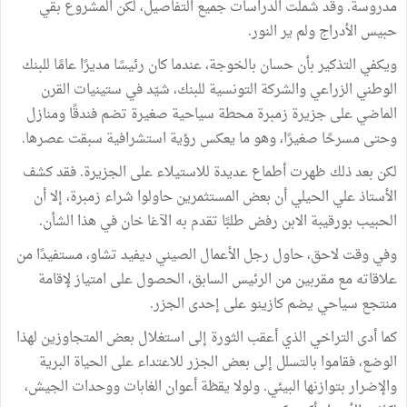
مدروسة. وقد شملت الدراسات جميع التفاصيل، لكن المشروع بقي
حبيس الأدراج ولم ير النور.
ويكفي التذكير بأن حسان بالخوجة، عندما كان رئيسًا مديرًا عامًا للبنك
الوطني الزراعي والشركة التونسية للبنك، شيّد في ستينيات القرن
الماضي على جزيرة زمبرة محطة سياحية صغيرة تضم فندقًا ومنازل
وحتى مسرحًا صغيرًا، وهو ما يعكس رؤية استشرافية سبقت عصرها.
لكن بعد ذلك ظهرت أطماع عديدة للاستيلاء على الجزيرة. فقد كشف
الأستاذ علي الحيلي أن بعض المستثمرين حاولوا شراء زمبرة، إلا أن
الحبيب بورقيبة الابن رفض طلبًا تقدم به الآغا خان في هذا الشأن.
وفي وقت لاحق، حاول رجل الأعمال الصيني ديفيد تشاو، مستفيدًا من
علاقاته مع مقربين من الرئيس السابق، الحصول على امتياز لإقامة
منتجع سياحي يضم كازينو على إحدى الجزر.
كما أدى التراخي الذي أعقب الثورة إلى استغلال بعض المتجاوزين لهذا
الوضع، فقاموا بالتسلل إلى بعض الجزر للاعتداء على الحياة البرية
والإضرار بتوازنها البيئي. ولولا يقظة أعوان الغابات ووحدات الجيش،