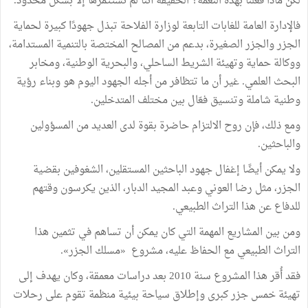
لكن ماذا فعلنا بهذه النعمة؟ الحقيقة أننا لم نستثمرها إلا بشكل محدود.
فالإدارة العامة للغابات التابعة لوزارة الفلاحة تبذل جهودًا كبيرة لحماية
الجزر والجزر الصغيرة، بدعم من المصالح المختصة بالتنمية المستدامة،
ووكالة حماية وتهيئة الشريط الساحلي، والبحرية الوطنية، ومخابر
البحث العلمي. غير أن ما تتظافر من أجله الجهود اليوم هو وبناء رؤية
وطنية شاملة وتنسيق فعّال بين مختلف المتدخلين.
ومع ذلك، فإن روح الالتزام حاضرة بقوة لدى العديد من المسؤولين
والباحثين.
ولا يمكن أيضًا إغفال جهود الباحثين المستقلين، الشغوفين بقضية
الجزر، مثل رضا العوني وعبد المجيد الدبار، الذين يكرسون وقتهم
للدفاع عن هذا التراث الطبيعي.
ومن بين المشاريع المهمة التي كان يمكن أن تساهم في تثمين هذا
التراث الطبيعي مع الحفاظ عليه، مشروع «مسلك الجزر».
فقد أُقر هذا المشروع سنة 2010 بعد دراسات معمقة، وكان يهدف إلى
تهيئة خمس جزر كبرى وإطلاق سياحة بيئية منظمة تقوم على رحلات