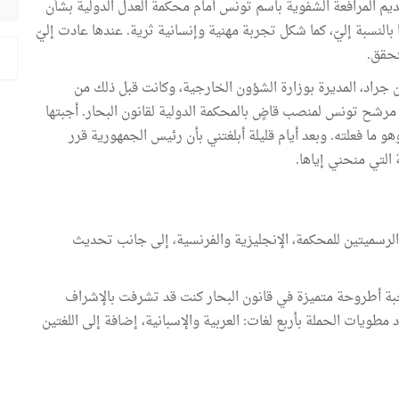
ديم المرافعة الشفوية باسم تونس أمام محكمة العدل الدولية بشأن
 بالنسبة إليّ، كما شكل تجربة مهنية وإنسانية ثرية. عندها عادت إليّ
تحقق.
 جراد، المديرة بوزارة الشؤون الخارجية، وكانت قبل ذلك من
مرشح تونس لمنصب قاضٍ بالمحكمة الدولية لقانون البحار. أجبتها
و ما فعلته. وبعد أيام قليلة أبلغتني بأن رئيس الجمهورية قرر
التي منحني إياها.
ين الرسميتين للمحكمة، الإنجليزية والفرنسية، إلى جانب تحديث
احبة أطروحة متميزة في قانون البحار كنت قد تشرفت بالإشراف
مطويات الحملة بأربع لغات: العربية والإسبانية، إضافة إلى اللغتين