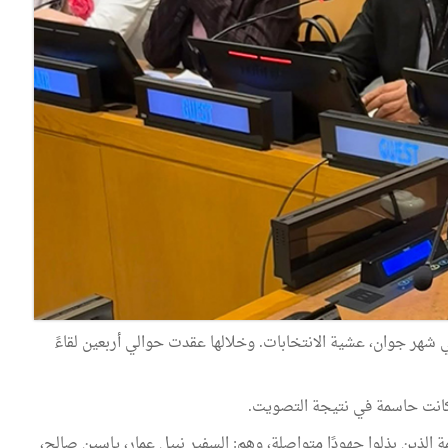
في شهر جوان، عشية الانتخابات. وخلالها عقدت حوالي أربعين لقاءً
كانت حاسمة في نتيجة التصويت.
ة الذين بذلوا جهودًا متواصلة، وهم: السفير نبيل عمار، ياسين صالح،