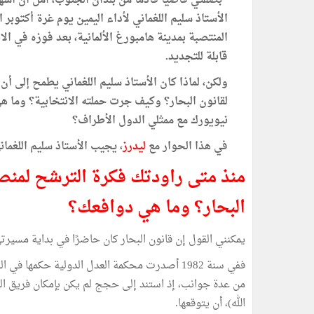
"بصفتي قاضيًا قادمًا من بلدان الجنوب، آمل أن أُسه
الأستاذ سليم اللغماني لأداء اليمين يوم غرة أكتوبر 
المنتصبة بمدينة هامبورغ الألمانية، بعد فوزه في 
قابلة للتجديد.
ولكن، لماذا كان الأستاذ سليم اللغماني يطمح إلى أن 
نيويورك مع ممثلي الدول الأطراف؟
في هذا الحوار مع
ليدرز
، يجيب الأستاذ سليم اللغم
منذ متى راودتك فكرة الترشح لمنص
البحار؟ وما هي دوافعك؟
يمكنني القول إن قانون البحار كان حاضرًا في بداية مسيرتي 
ففي سنة 1982 أصدرت محكمة العدل الدولية حكمها
من عدة جوانب، إذ استند إلى حجج لم يكن بإمكان فريق الدف
الله)، أن يتوقعها.