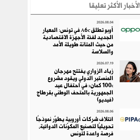
لأخبار الأكثر تعلِيقا
2026.08.04
أوبو تطلق A6c في تونس: المعيار
الجديد لفئة الأجهزة الاقتصادية
من حيث المتانة طويلة الأمد
والسلاسة
2026.07.19
زياد الزواري يفتتح مهرجان
المنستير الدولي ويقود مشروع
«100 كمان» في احتفال عيد
الجمهورية بالمتحف الوطني بقرطاج
(فيديو)
2026.08.06
ائتلاف شركات أوروبية يطوّر نموذجًا
تحويليًا لتصنيع المكوّنات الدوائية،
فرصة واعدة لتونس