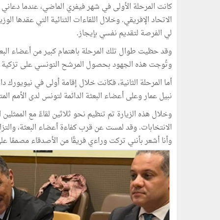
كانت المرحلة الأولى في شهر فيفري الماضي، عندما دعاني و
الاتحاد الإفريقي. وخلال اللقاءات الثنائية التي عقدها ا
لي الفرصة لتقديم نفسي بإيجاز.
وقد حظيت طوال تلك المرحلة باهتمام كبير من أعضاء البعثة
وتُوجت هذه الجهود بحصول المرشح التونسي على تزكية الات
أما المرحلة الثانية، فكانت خلال إقامة أولى في نيويورك
نبيل عمار وعلى أعضاء البعثة الدائمة لتونس لدى الأمم الم
وخلال هذه الزيارة تم تنظيم نحو ثلاثين لقاءً مع الممثلين ا
الانتخابات. وقد لمست عن قرب كفاءة أعضاء البعثة، والتزا
وأنا أشعر بأنني تركت وراءي فريقًا من الأصدقاء مصممًا 