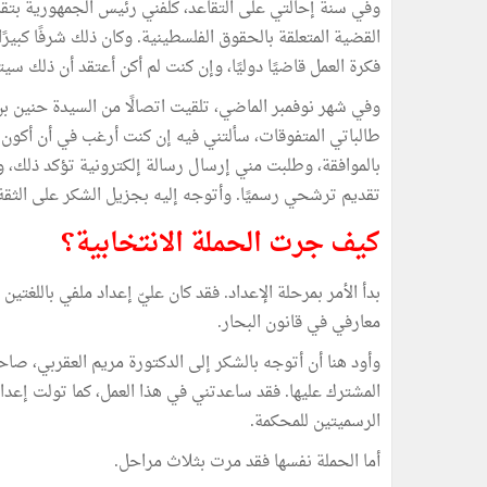
وفي سنة إحالتي على التقاعد، كلّفني رئيس الجمهورية بتق
القضية المتعلقة بالحقوق الفلسطينية. وكان ذلك شرفًا كبيرًا
فكرة العمل قاضيًا دوليًا، وإن كنت لم أكن أعتقد أن ذلك سي
وفي شهر نوفمبر الماضي، تلقيت اتصالًا من السيدة حنين بن
طالباتي المتفوقات، سألتني فيه إن كنت أرغب في أن أكون 
بالموافقة، وطلبت مني إرسال رسالة إلكترونية تؤكد ذلك، وه
تقديم ترشحي رسميًا. وأتوجه إليه بجزيل الشكر على الثقة 
كيف جرت الحملة الانتخابية؟
بدأ الأمر بمرحلة الإعداد. فقد كان عليّ إعداد ملفي باللغت
معارفي في قانون البحار.
وأود هنا أن أتوجه بالشكر إلى الدكتورة مريم العقربي، ص
المشترك عليها. فقد ساعدتني في هذا العمل، كما تولت إعداد 
الرسميتين للمحكمة.
أما الحملة نفسها فقد مرت بثلاث مراحل.