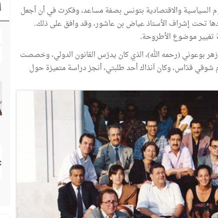
ا
علوم السياسية والاقتصادية بتونس بصفة مساعد، وفكرت في أن أجعل
دها تحت إشراف الأستاذ عياض بن عاشور، وقد وافق على ذلك.
 تغيير موضوع الأطروحة.
، كنت مساعد الاستاذ الأزهر بوعوني (رحمه الله)، الذي كان يدرّس القانون الدولي، وخصصت
م شوقي قدّاس، وكان آنذاك أحد طلبتي، أنجز دراسة متميزة حول