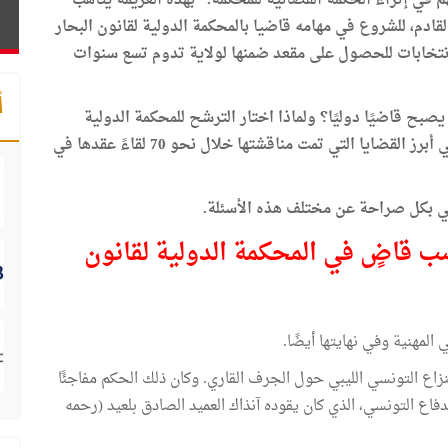
م في إثراء الحكمة القضائية للمحكمة." بهذه العزيمة يتأهب
القادم، للشروع في مهامه قاضيا بالمحكمة الدولية لقانون البحار
الانتخابات للحصول على مقعد ضمنها لولاية تدوم تسع سنوات
أ
يصبح قاضيًا دوليًا؟ ولماذا اختار الترشح للمحكمة الدولية
لقانون البحار؟ وكيف جرت حملته الانتخابية؟ وما هي أبرز القضايا التي تمت مناقشتها خلال نحو 70 لقاءً عقدها في
اني بكل صراحة عن مختلف هذه الأسئلة.
ب قاضٍ في المحكمة الدولية لقانون
المهنية وفي نهايتها أيضًا.
 في النزاع التونسي الليبي حول الجرف القاري. وكان ذلك الحكم مفاجئًا
اع التونسي، الذي كان يقوده آنذاك العميد الصادق بلعيد (رحمه