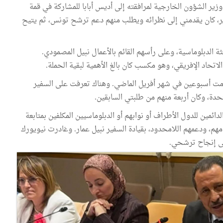
زير الشؤون الخارجية لمرافقته إلى أديس أبابا للمشاركة في قمة
لوزير، كان يقدمني إلى نظرائه ويطلب منهم دعم ترشح تونس، ثم يتيح
 الدبلوماسية، وعلى رأسهم القائم بالأعمال نبيل المصمودي.
حاد الإفريقي، وهو مكسب كان بالغ الأهمية لبقية الحملة.
 دامت أسبوعين في شهر أفريل الماضي. وهناك تعرفت على السفير
تحدة، وكان أربعة منهم من طلبتي السابقين.
لدائمين للدول الأطراف أو نوابهم أو الدبلوماسيين المكلفين بمتابعة
مهم، ودعمهم اللامحدود، بقيادة السفير نبيل عمار. وغادرت نيويورك
على إنجاح ترشحي.